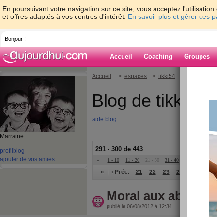
En poursuivant votre navigation sur ce site, vous acceptez l'utilisati
et offres adaptés à vos centres d'intérêt.
En savoir plus et gérer ces 
Bonjour !
Accueil
Coaching
Groupes
Accueil
>
espaces
>
tikki54
Blog de tikki54
aide blog
Marraine
291 - 300 de 443
profil
blog
ajouter de vos amies
«
1 - 10
11 - 20
21 - 30
31 - 40
41 - 45
»
«
‹ Préc.
21
22
23
24
25
26
Moral aux abonné
publié le 06/08/2012 à 12:34