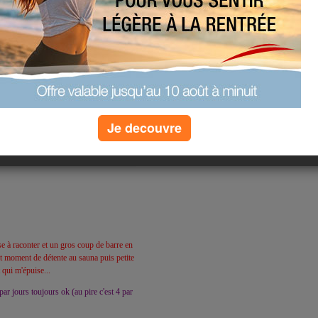
. Le week end fut long et casse moral
Résultat 61.6. j'étais heureuse. J'ai
r et direction chez une amie (femme de
surper sympa et contente du résultat même
is j'ai étais raisonnable : salade
fini) et coupe de glace coulis de fr
Je decouvre
(0) commentaires
!
e à raconter et un gros coup de barre en
t moment de détente au sauna puis petite
 qui m'épuise...
par jours toujours ok (au pire c'est 4 par