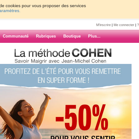
on de cookies pour vous proposer des services
paramètres.
M'inscrire
|
Me connecter
|
?
Communauté
Rubriques
Boutique
Plus...
27
28
29
30
Suiv. ›
»
s absents
ARCHIVES