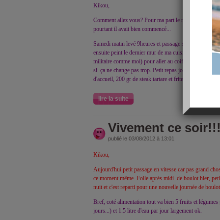
Kikou,
Comment allez vous? Pour ma part le moral à disparu..
pourtant il avait bien commencé...
Samedi matin levé 9heures et passage sur dame balance. 
ensuite peint le dernier mur de ma cuisine en gris clai
militaire comme moi) pour aller au coiffeur. Coiffeur 
si ça ne change pas trop. Petit repas joker au buffalo ma
d'accueil, 200 gr de steak tartare et frites (j'ai pas tout 
lire la suite
Vivement ce soir!!
publié le 03/08/2012 à 13:01
Kikou,
Aujourd'hui petit passage en vitesse car pas grand chos
ce moment même. Folle après midi de boulot hier, peti
nuit et c'est reparti pour une nouvelle journée de boulot
Bref, coté alimentation tout va bien 5 fruits et légumes 
jours...) et 1.5 litre d'eau par jour largement ok.