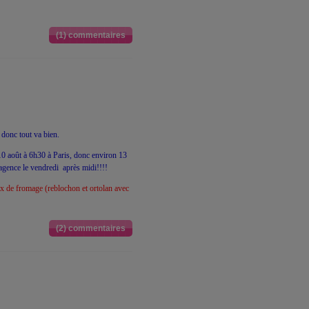
(1) commentaires
 donc tout va bien.
0 août à 6h30 à Paris, donc environ 13
agence le vendredi après midi!!!!
aux de fromage (reblochon et ortolan avec
(2) commentaires