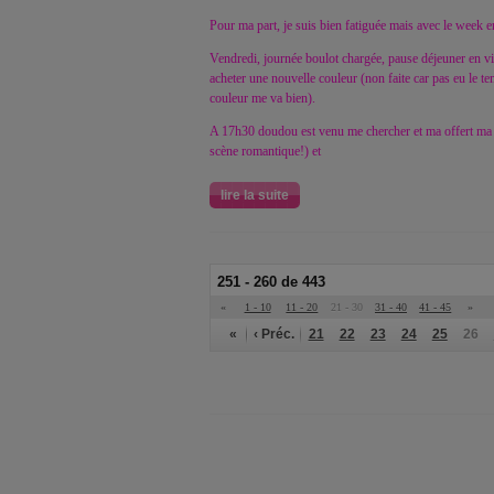
Pour ma part, je suis bien fatiguée mais avec le week e
Vendredi, journée boulot chargée, pause déjeuner en vit
acheter une nouvelle couleur (non faite car pas eu le 
couleur me va bien).
A 17h30 doudou est venu me chercher et ma offert ma 
scène romantique!) et
lire la suite
251 - 260 de 443
«
1 - 10
11 - 20
21 - 30
31 - 40
41 - 45
»
«
‹ Préc.
21
22
23
24
25
26