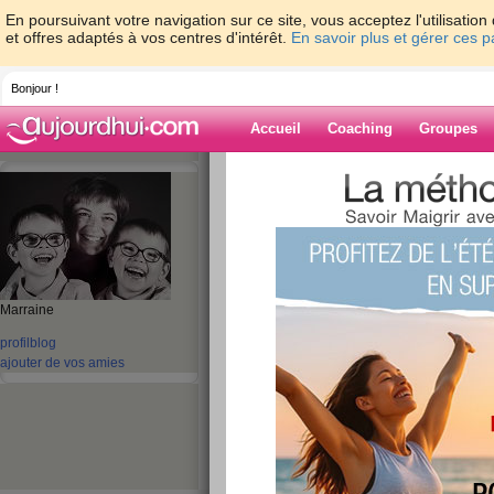
En poursuivant votre navigation sur ce site, vous acceptez l'utilisati
et offres adaptés à vos centres d'intérêt.
En savoir plus et gérer ces 
Bonjour !
Accueil
Coaching
Groupes
Accueil
>
espaces
>
tikki54
Blog de tikki54
aide blog
Marraine
251 - 260 de 443
profil
blog
ajouter de vos amies
«
1 - 10
11 - 20
21 - 30
31 - 40
41 - 45
»
«
‹ Préc.
21
22
23
24
25
26
Crise de nerfs en v
publié le 10/10/2012 à 15:06