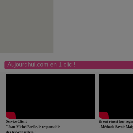
Aujourdhui.com en 1 clic !
Service Client
ils ont réussi leur rég
"Jean-Michel Berille, le responsable
- Méthode Savoir Maig
des télé-conseillers."