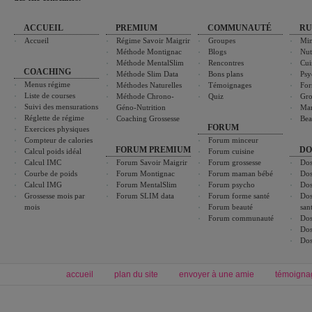
ACCUEIL
PREMIUM
COMMUNAUTÉ
RU
Accueil
Régime Savoir Maigrir
Groupes
Min
Méthode Montignac
Blogs
Nut
Méthode MentalSlim
Rencontres
Cui
COACHING
Méthode Slim Data
Bons plans
Psy
Menus régime
Méthodes Naturelles
Témoignages
For
Liste de courses
Méthode Chrono-
Quiz
Gro
Suivi des mensurations
Géno-Nutrition
Ma
Réglette de régime
Coaching Grossesse
Bea
FORUM
Exercices physiques
Compteur de calories
Forum minceur
FORUM PREMIUM
DO
Calcul poids idéal
Forum cuisine
Calcul IMC
Forum Savoir Maigrir
Forum grossesse
Dos
Courbe de poids
Forum Montignac
Forum maman bébé
Dos
Calcul IMG
Forum MentalSlim
Forum psycho
Dos
Grossesse mois par
Forum SLIM data
Forum forme santé
Dos
mois
Forum beauté
san
Forum communauté
Dos
Dos
Dos
accueil
plan du site
envoyer à une amie
témoigna
Forum minceur
Forum cuisine