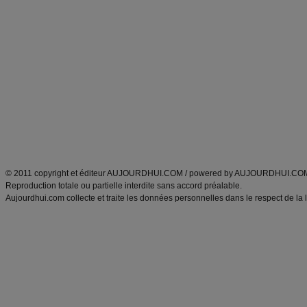
Commencer un régime
boissons, vins et cocktails
Alimentation équilibrée et nutrition
astuces et bons plans
Minceur
Recette cuisine
exercices physiques
recette facile
produits minceur
Recette poulet
Tags
:
ventre plat
|
maigrir des fesses
|
abdominaux
|
régime américain
|
régime mayo
|
Découvrez aussi
:
exercices abdominaux
|
recette wok
|
ANXA Partenaires
:
Recette
de cuisine |
Recette cuisine
|
© 2011 copyright et éditeur AUJOURDHUI.COM / powered by AUJOURDHUI.CO
Reproduction totale ou partielle interdite sans accord préalable.
Aujourdhui.com collecte et traite les données personnelles dans le respect de la 