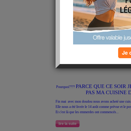
C'est rare mais deuxième article de la journée juste pour
pas loin...
Je 
PARCE QUE CE SOIR 
Pourquoi????
PAS MA CUISINE DE
Fin mai avec mon doudou nous avons acheté une cuisin
Elle nous a été livrée le 14 août comme prévue et le pose
Et c'est là que les emmerdes ont commencés...
lire la suite