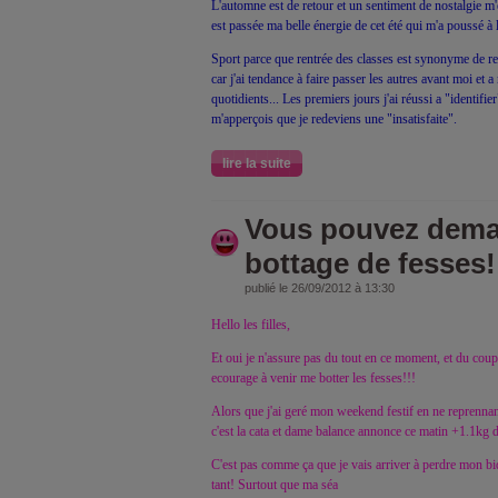
L'automne est de retour et un sentiment de nostalgie 
est passée ma belle énergie de cet été qui m'a poussé à l
Sport parce que rentrée des classes est synonyme de repr
car j'ai tendance à faire passer les autres avant moi et 
quotidients... Les premiers jours j'ai réussi a "identifie
m'apperçois que je redeviens une "insatisfaite".
lire la suite
Vous pouvez demar
bottage de fesses!
publié le 26/09/2012 à 13:30
Hello les filles,
Et oui je n'assure pas du tout en ce moment, et du coup
ecourage à venir me botter les fesses!!!
Alors que j'ai geré mon weekend festif en ne reprenna
c'est la cata et dame balance annonce ce matin +1.1kg 
C'est pas comme ça que je vais arriver à perdre mon b
tant! Surtout que ma séa