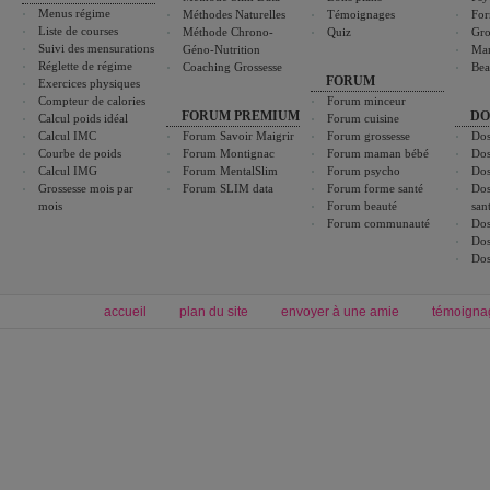
Menus régime
Méthodes Naturelles
Témoignages
For
Liste de courses
Méthode Chrono-
Quiz
Gro
Suivi des mensurations
Géno-Nutrition
Ma
Réglette de régime
Coaching Grossesse
Bea
FORUM
Exercices physiques
Compteur de calories
Forum minceur
FORUM PREMIUM
DO
Calcul poids idéal
Forum cuisine
Calcul IMC
Forum Savoir Maigrir
Forum grossesse
Dos
Courbe de poids
Forum Montignac
Forum maman bébé
Dos
Calcul IMG
Forum MentalSlim
Forum psycho
Dos
Grossesse mois par
Forum SLIM data
Forum forme santé
Dos
mois
Forum beauté
san
Forum communauté
Dos
Dos
Dos
accueil
plan du site
envoyer à une amie
témoigna
Forum minceur
Forum cuisine
Commencer un régime
boissons, vins et cocktails
Alimentation équilibrée et nutrition
astuces et bons plans
Minceur
Recette cuisine
exercices physiques
recette facile