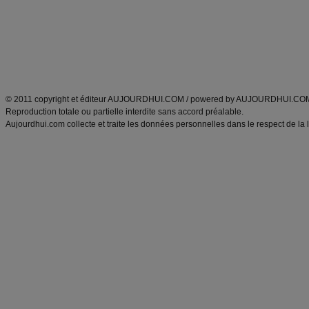
produits minceur
Recette poulet
Tags
:
ventre plat
|
maigrir des fesses
|
abdominaux
|
régime américain
|
régime mayo
|
Découvrez aussi
:
exercices abdominaux
|
recette wok
|
ANXA Partenaires
:
Recette
de cuisine |
Recette cuisine
|
© 2011 copyright et éditeur AUJOURDHUI.COM / powered by AUJOURDHUI.CO
Reproduction totale ou partielle interdite sans accord préalable.
Aujourdhui.com collecte et traite les données personnelles dans le respect de la 