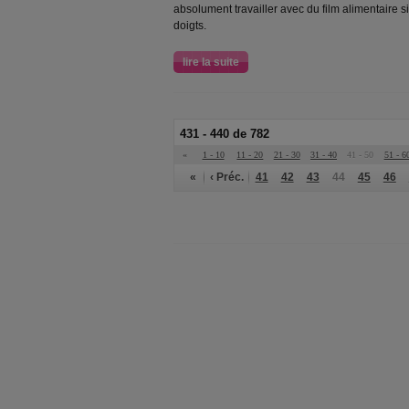
absolument travailler avec du film alimentaire s
doigts.
lire la suite
431 - 440 de 782
«
1 - 10
11 - 20
21 - 30
31 - 40
41 - 50
51 - 6
«
‹ Préc.
41
42
43
44
45
46