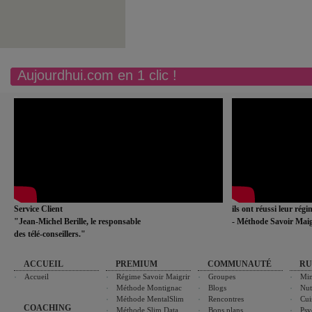
Aujourdhui.com en 1 clic !
Service Client
ils ont réussi leur rég
"Jean-Michel Berille, le responsable
- Méthode Savoir Maig
des télé-conseillers."
ACCUEIL
PREMIUM
COMMUNAUTÉ
RU
Accueil
Régime Savoir Maigrir
Groupes
Min
Méthode Montignac
Blogs
Nut
Méthode MentalSlim
Rencontres
Cui
COACHING
Méthode Slim Data
Bons plans
Psy