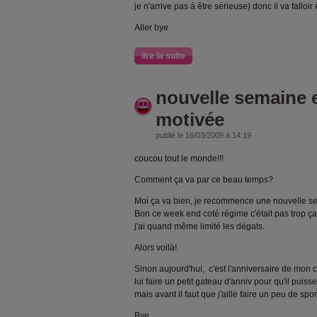
je n'arrive pas à être sérieuse) donc il va falloir 
Aller bye
lire la suite
nouvelle semaine e
motivée
publié le 16/03/2009 à 14:19
coucou tout le monde!!!
Comment ça va par ce beau temps?
Moi ça va bien, je recommence une nouvelle se
Bon ce week end coté régime c'était pas trop ça 
j'ai quand même limité les dégats.
Alors voilà!
Sinon aujourd'hui, c'est l'anniversaire de mon c
lui faire un petit gateau d'anniv pour qu'il puiss
mais avant il faut que j'aille faire un peu de sp
Bye