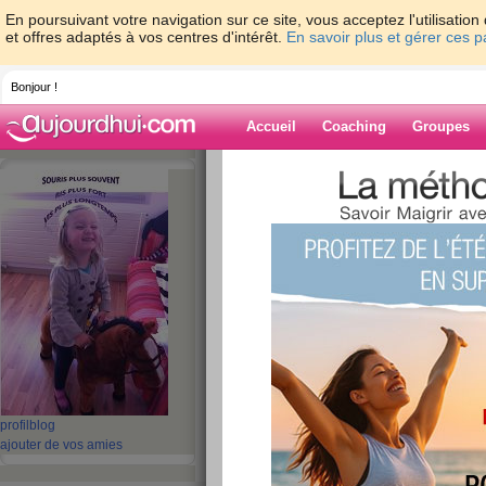
En poursuivant votre navigation sur ce site, vous acceptez l'utilisati
et offres adaptés à vos centres d'intérêt.
En savoir plus et gérer ces 
Bonjour !
Accueil
Coaching
Groupes
Accueil
>
espaces
>
hadjub
Blog de hadjub
aide blog
431 - 440 de 782
«
1 - 10
11 - 20
21 - 30
31 - 40
41 - 50
51 - 6
«
‹ Préc.
41
42
43
44
45
46
profil
blog
vivement ce soir q
ajouter de vos amies
Week End!!!!