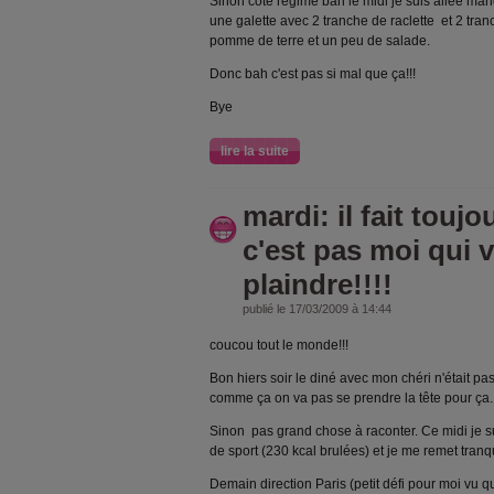
Sinon coté régime bah le midi je suis allée mange
une galette avec 2 tranche de raclette et 2 tra
pomme de terre et un peu de salade.
Donc bah c'est pas si mal que ça!!!
Bye
lire la suite
mardi: il fait touj
c'est pas moi qui 
plaindre!!!!
publié le 17/03/2009 à 14:44
coucou tout le monde!!!
Bon hiers soir le diné avec mon chéri n'était pas
comme ça on va pas se prendre la tête pour ça.
Sinon pas grand chose à raconter. Ce midi je su
de sport (230 kcal brulées) et je me remet tran
Demain direction Paris (petit défi pour moi vu q