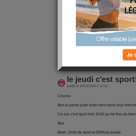
publié le 20/03/2009 à 14:19
coucou
Je ne sais pas vous mais moi je suis HS.
Le vendredi après midi c'est dur de se motiver po
Donc il va falloir se motiver!!!
Bye
Je 
lire la suite
le jeudi c'est sport!
publié le 19/03/2009 à 14:32
Coucou
Bon je passe juste noter mes repas et je retour
Ce soir c'est sport mini 1h30 ça me fera du bien!
Bye
Bilan: 1h30 de sport et 550Kcal brulée.