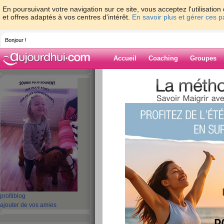
En poursuivant votre navigation sur ce site, vous acceptez l'utilisati
et offres adaptés à vos centres d'intérêt.
En savoir plus et gérer ces 
Bonjour !
Accueil
Coaching
Groupes
Accueil
>
espaces
>
hadjub
Blog de hadjub
aide blog
411 - 420 de 782
«
1 - 10
11 - 20
21 - 30
31 - 40
41 - 50
51 - 6
«
‹ Préc.
41
42
43
44
45
46
profil
blog
Vendredi H-1 avan
ajouter de vos amies
publié le 24/04/2009 à 17:03