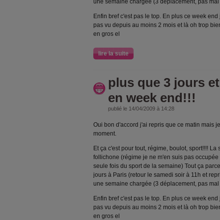
une semaine chargée (3 déplacement, pas mal d
Enfin bref c'est pas le top. En plus ce week end 
pas vu depuis au moins 2 mois et là oh trop bien 
en gros el
lire la suite
plus que 3 jours et
en week end!!!
publié le 14/04/2009 à 14:28
Oui bon d'accord j'ai repris que ce matin mais j
moment.
Et ça c'est pour tout, régime, boulot, sport!!!! L
follichone (régime je ne m'en suis pas occupée e
seule fois du sport de la semaine) Tout ça parc
jours à Paris (retour le samedi soir à 11h et repr
une semaine chargée (3 déplacement, pas mal d
Enfin bref c'est pas le top. En plus ce week end 
pas vu depuis au moins 2 mois et là oh trop bien 
en gros el