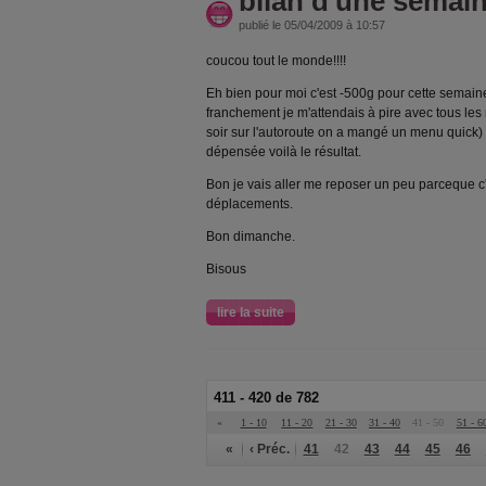
bilan d'une semain
publié le 05/04/2009 à 10:57
coucou tout le monde!!!!
Eh bien pour moi c'est -500g pour cette semain
franchement je m'attendais à pire avec tous les re
soir sur l'autoroute on a mangé un menu quick
dépensée voilà le résultat.
Bon je vais aller me reposer un peu parceque c'
déplacements.
Bon dimanche.
Bisous
lire la suite
411 - 420 de 782
«
1 - 10
11 - 20
21 - 30
31 - 40
41 - 50
51 - 6
«
‹ Préc.
41
42
43
44
45
46