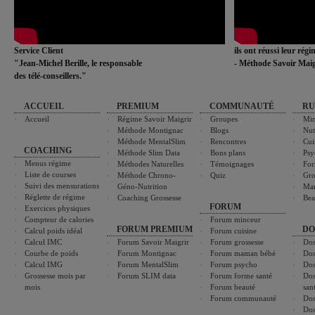
Service Client
ils ont réussi leur rég
"Jean-Michel Berille, le responsable
- Méthode Savoir Maig
des télé-conseillers."
ACCUEIL
PREMIUM
COMMUNAUTÉ
RU
Accueil
Régime Savoir Maigrir
Groupes
Min
Méthode Montignac
Blogs
Nut
Méthode MentalSlim
Rencontres
Cui
COACHING
Méthode Slim Data
Bons plans
Psy
Menus régime
Méthodes Naturelles
Témoignages
For
Liste de courses
Méthode Chrono-
Quiz
Gro
Suivi des mensurations
Géno-Nutrition
Ma
Réglette de régime
Coaching Grossesse
Bea
FORUM
Exercices physiques
Compteur de calories
Forum minceur
FORUM PREMIUM
DO
Calcul poids idéal
Forum cuisine
Calcul IMC
Forum Savoir Maigrir
Forum grossesse
Dos
Courbe de poids
Forum Montignac
Forum maman bébé
Dos
Calcul IMG
Forum MentalSlim
Forum psycho
Dos
Grossesse mois par
Forum SLIM data
Forum forme santé
Dos
mois
Forum beauté
san
Forum communauté
Dos
Dos