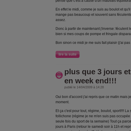
pense que c'est à cause d'un mauvais équilib
En effet le midi, comme je suis au boulot et qu'il
mange pas beaucoup et souvent sans féculents 
assez.
Donc à partir de maintenant j'inverse: féculent l
bien si mes coups de pompe et fringale dispara
Bon sinon ce midi je me suis fait plaisir (j'ai pa
lire la suite
plus que 3 jours et
en week end!!!
publié le 14/04/2009 à 14:28
Oui bon d'accord j'ai repris que ce matin mais j
moment.
Et ça c'est pour tout, régime, boulot, sport!!!! L
follichone (régime je ne m'en suis pas occupée e
seule fois du sport de la semaine) Tout ça parc
jours à Paris (retour le samedi soir à 11h et repr