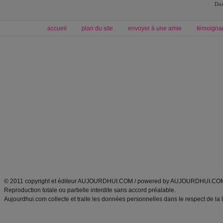
Dos
accueil
plan du site
envoyer à une amie
témoigna
Forum minceur
Forum cuisine
Commencer un régime
boissons, vins et cocktails
Alimentation équilibrée et nutrition
astuces et bons plans
Minceur
Recette cuisine
exercices physiques
recette facile
produits minceur
Recette poulet
Tags
:
ventre plat
|
maigrir des fesses
|
abdominaux
|
régime américain
|
régime mayo
|
Découvrez aussi
:
exercices abdominaux
|
recette wok
|
ANXA Partenaires
:
Recette
de cuisine |
Recette cuisine
|
© 2011 copyright et éditeur AUJOURDHUI.COM / powered by AUJOURDHUI.CO
Reproduction totale ou partielle interdite sans accord préalable.
Aujourdhui.com collecte et traite les données personnelles dans le respect de la 