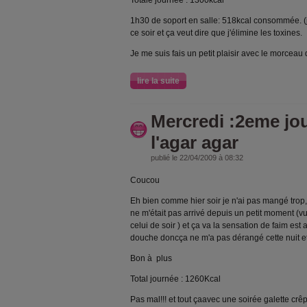
Totale journée : 1300kcal
1h30 de soport en salle: 518kcal consommée. (je
ce soir et ça veut dire que j'élimine les toxines.
Je me suis fais un petit plaisir avec le morceau
lire la suite
Mercredi :2eme jo
l'agar agar
publié le 22/04/2009 à 08:32
Coucou
Eh bien comme hier soir je n'ai pas mangé trop, 
ne m'était pas arrivé depuis un petit moment (v
celui de soir ) et ça va la sensation de faim es
douche doncça ne m'a pas dérangé cette nuit et c
Bon à plus
Total journée : 1260Kcal
Pas mal!!! et tout çaavec une soirée galette crê