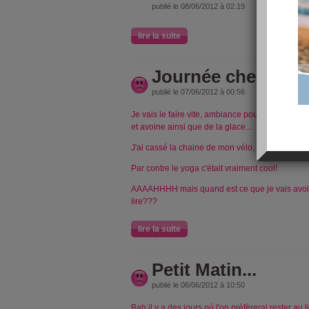
publié le 08/06/2012 à 02:19
lire la suite
Journée chelou e
publié le 07/06/2012 à 00:56
Je vais le faire vite, ambiance pourrie au boulo
et avoine ainsi que de la glace...
J'ai cassé la chaine de mon vélo, faut que je la
Par contre le yoga c'était vraiment cool!
AAAAHHHH mais quand est ce que je vais avoir
lire???
lire la suite
Petit Matin...
publié le 06/06/2012 à 10:50
Bah il y a des jours où l'on préfèrerai rester au 