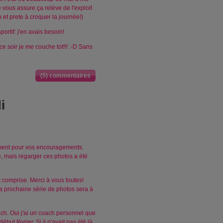
je vous assure ça relève de l'exploit
n et prete à croquer la journée!)
portif: j'en avais besoin!
ce soir je me couche tot!!! :-D Sans
(5) commentaires
i
ement pour vos encouragements.
e, mais regarger ces photos a été
t comprise. Merci à vous toutes!
La prochaine série de photos sera à
ach. Oui j'ai un coach personnel que
but février. Si il n'avait pas été là