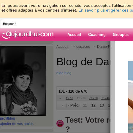
En poursuivant votre navigation sur ce site, vous acceptez l'utilisati
et offres adaptés à vos centres d'intérêt.
En savoir plus et gérer ces 
Bonjour !
Accueil
Coaching
Groupes
Accueil
>
espaces
>
Dame-Polgara
Blog de Dame-P
aide blog
101 - 110 de 670
«
1 - 10
11 - 20
21 - 30
31 - 40
41 - 50
51 - 6
«
‹ Préc.
11
12
13
14
15
16
Test: Votre relation
profil
blog
ajouter de vos amies
?