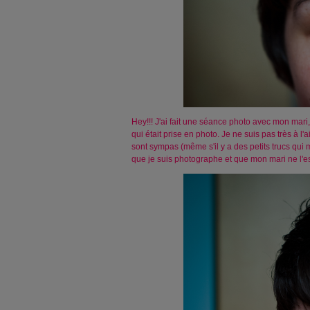
Hey!!! J'ai fait une séance photo avec mon mari, 
qui était prise en photo. Je ne suis pas très à l'a
sont sympas (même s'il y a des petits trucs qui
que je suis photographe et que mon mari ne l'es