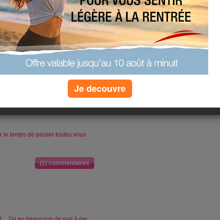
(1) commentaires
n sommeut
t, j'ai mangé une barre au chocolat
Je decouvre
 change.
 le temps de passer toutes vous
(1) commentaires
lit... J'ai eu beaucoup de mal à me