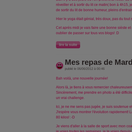
réveiller et à sortir du lit ce matin( bon à 4h15, 
de sortir du lit de bonne humeur, pleins d'entrai
Hier le yoga était génial, très doux, pas du tout s
Cet après midi je vais faire une bonne sièste et 
oublier de passer sur tous vos blogs! :D
lire la suite
Mes repas de Mard
publié le 06/06/2012 à 00:46
Bah voilà, une nouvelle journée!
Alors là, je tiens à vous remercier chaleureus
Sincèrement, me prendre en photo a été difficil
un vrai challenge.
Ici, je ne me sens pas jugée, je suis soutenue e
J'espère vous montrer l'évolution rapidement! 
80 kilos! :-D
Je viens d'aller à la salle de sport avec mon co
je voies toutes les semaines, je le voies depuis dé