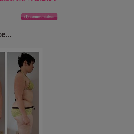
(1) commentaires
e...