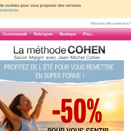
on de cookies pour vous proposer des services
paramètres.
M'inscrire
|
Me connecter
|
?
Communauté
Rubriques
Boutique
Plus...
olgara
0
61 - 67
»
17
18
19
20
Suiv. ›
»
 va-t-elle durer
ARCHIVES