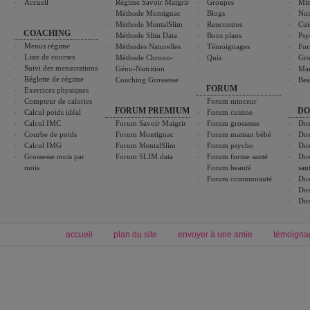
Accueil
Régime Savoir Maigrir
Groupes
Min
Méthode Montignac
Blogs
Nut
Méthode MentalSlim
Rencontres
Cui
COACHING
Méthode Slim Data
Bons plans
Psy
Menus régime
Méthodes Naturelles
Témoignages
For
Liste de courses
Méthode Chrono-
Quiz
Gro
Suivi des mensurations
Géno-Nutrition
Ma
Réglette de régime
Coaching Grossesse
Bea
FORUM
Exercices physiques
Compteur de calories
Forum minceur
FORUM PREMIUM
DO
Calcul poids idéal
Forum cuisine
Calcul IMC
Forum Savoir Maigrir
Forum grossesse
Dos
Courbe de poids
Forum Montignac
Forum maman bébé
Dos
Calcul IMG
Forum MentalSlim
Forum psycho
Dos
Grossesse mois par
Forum SLIM data
Forum forme santé
Dos
mois
Forum beauté
san
Forum communauté
Dos
Dos
Dos
accueil
plan du site
envoyer à une amie
témoigna
Forum minceur
Forum cuisine
Commencer un régime
boissons, vins et cocktails
Alimentation équilibrée et nutrition
astuces et bons plans