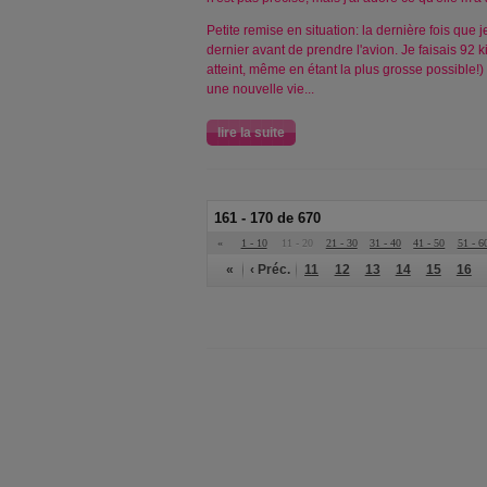
Petite remise en situation: la dernière fois que j
dernier avant de prendre l'avion. Je faisais 92 k
atteint, même en étant la plus grosse possible
une nouvelle vie...
lire la suite
161 - 170 de 670
«
1 - 10
11 - 20
21 - 30
31 - 40
41 - 50
51 - 6
«
‹ Préc.
11
12
13
14
15
16