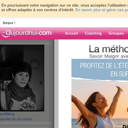
En poursuivant votre navigation sur ce site, vous acceptez l'utilisati
et offres adaptés à vos centres d'intérêt.
En savoir plus et gérer ces 
Bonjour !
Accueil
Coaching
Groupes
Accueil
>
espaces
>
Dame-Polgara
Blog de Dame-P
aide blog
161 - 170 de 670
«
1 - 10
11 - 20
21 - 30
31 - 40
41 - 50
51 - 6
«
‹ Préc.
11
12
13
14
15
16
Journée tranquille
profil
blog
ajouter de vos amies
publié le 20/07/2011 à 23:36