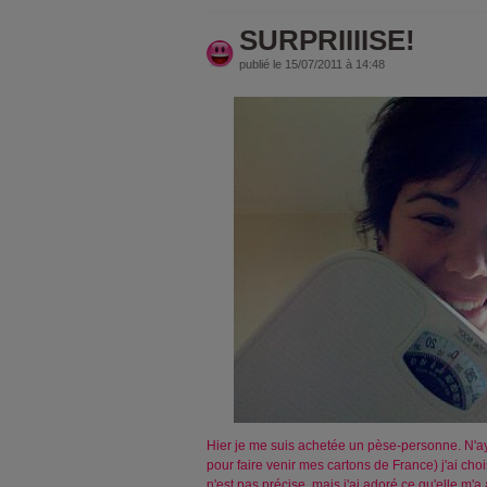
SURPRIIIISE!
publié le 15/07/2011 à 14:48
Hier je me suis achetée un pèse-personne. N'ay
pour faire venir mes cartons de France) j'ai cho
n'est pas précise, mais j'ai adoré ce qu'elle m'