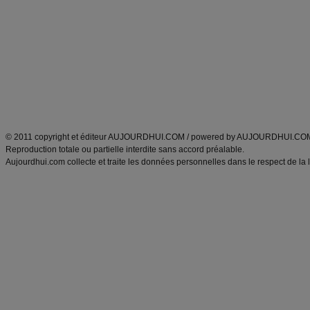
Minceur
Recette cuisine
exercices physiques
recette facile
produits minceur
Recette poulet
Tags
:
ventre plat
|
maigrir des fesses
|
abdominaux
|
régime américain
|
régime mayo
|
Découvrez aussi
:
exercices abdominaux
|
recette wok
|
ANXA Partenaires
:
Recette
de cuisine |
Recette cuisine
|
© 2011 copyright et éditeur AUJOURDHUI.COM / powered by AUJOURDHUI.CO
Reproduction totale ou partielle interdite sans accord préalable.
Aujourdhui.com collecte et traite les données personnelles dans le respect de la 