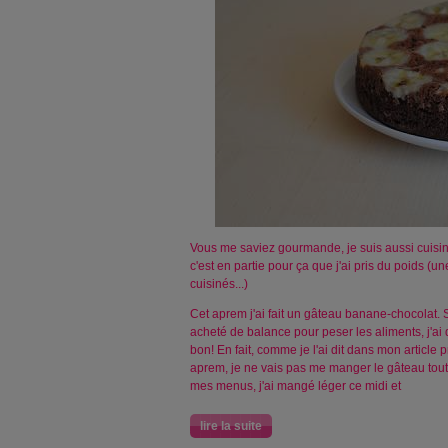
Vous me saviez gourmande, je suis aussi cuisin
c'est en partie pour ça que j'ai pris du poids (
cuisinés...)
Cet aprem j'ai fait un gâteau banane-chocolat. S
acheté de balance pour peser les aliments, j'ai do
bon! En fait, comme je l'ai dit dans mon article 
aprem, je ne vais pas me manger le gâteau tout
mes menus, j'ai mangé léger ce midi et
lire la suite