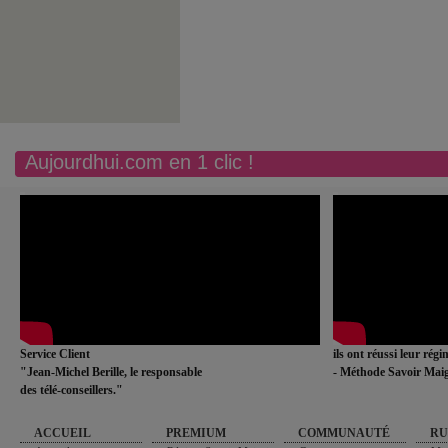
Aujourdhui.com en 1 clic !
Service Client
ils ont réussi leur rég
"Jean-Michel Berille, le responsable
- Méthode Savoir Maig
des télé-conseillers."
ACCUEIL
PREMIUM
COMMUNAUTÉ
RU