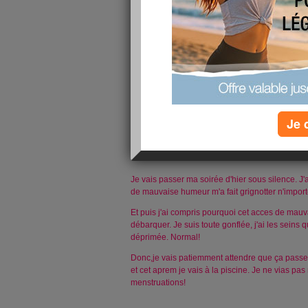
Il ne se passe pas grand chose en ce moment! Je
à l'heure.
Et puis demain, j'ai envie de commencer un petit 
vous en dirai plus demain! :-)
Gros bisous!!!
lire la suite
Je 
Oups...
publié le 19/07/2011 à 14:46
Je vais passer ma soirée d'hier sous silence. 
de mauvaise humeur m'a fait grignotter n'importe
Et puis j'ai compris pourquoi cet acces de mauv
débarquer. Je suis toute gonflée, j'ai les seins q
déprimée. Normal!
Donc,je vais patiemment attendre que ça passe! 
et cet aprem je vais à la piscine. Je ne vias pas
menstruations!