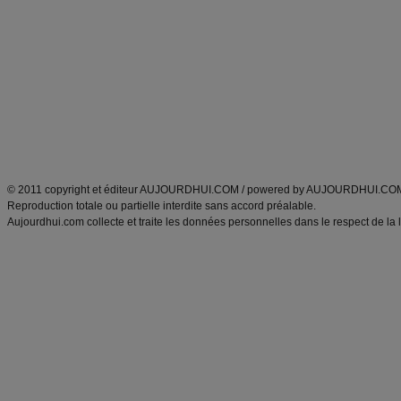
Minceur
Recette cuisine
exercices physiques
recette facile
produits minceur
Recette poulet
Tags
:
ventre plat
|
maigrir des fesses
|
abdominaux
|
régime américain
|
régime mayo
|
Découvrez aussi
:
exercices abdominaux
|
recette wok
|
ANXA Partenaires
:
Recette
de cuisine |
Recette cuisine
|
© 2011 copyright et éditeur AUJOURDHUI.COM / powered by AUJOURDHUI.CO
Reproduction totale ou partielle interdite sans accord préalable.
Aujourdhui.com collecte et traite les données personnelles dans le respect de la 