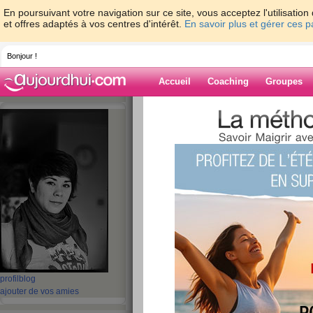
En poursuivant votre navigation sur ce site, vous acceptez l'utilisati
et offres adaptés à vos centres d'intérêt.
En savoir plus et gérer ces 
Bonjour !
Accueil
Coaching
Groupes
Accueil
>
espaces
>
Dame-Polgara
> Pen
Blog de Dame-P
aide blog
Pensée du matin à
publié le 01/06/2012 à 11:02
Il n'y a rien 
que de se rév
profil
blog
ajouter de vos amies
la faim au ve