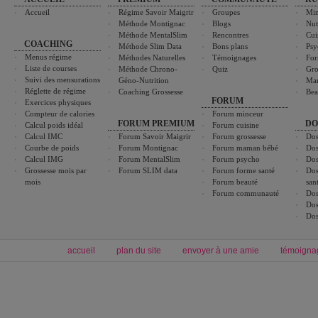
Accueil
Régime Savoir Maigrir
Groupes
Min
Méthode Montignac
Blogs
Nut
Méthode MentalSlim
Rencontres
Cui
COACHING
Méthode Slim Data
Bons plans
Psy
Menus régime
Méthodes Naturelles
Témoignages
For
Liste de courses
Méthode Chrono-
Quiz
Gro
Suivi des mensurations
Géno-Nutrition
Ma
Réglette de régime
Coaching Grossesse
Bea
FORUM
Exercices physiques
Compteur de calories
Forum minceur
FORUM PREMIUM
DO
Calcul poids idéal
Forum cuisine
Calcul IMC
Forum Savoir Maigrir
Forum grossesse
Dos
Courbe de poids
Forum Montignac
Forum maman bébé
Dos
Calcul IMG
Forum MentalSlim
Forum psycho
Dos
Grossesse mois par
Forum SLIM data
Forum forme santé
Dos
mois
Forum beauté
san
Forum communauté
Dos
Dos
Dos
accueil
plan du site
envoyer à une amie
témoigna
Forum minceur
Forum cuisine
Commencer un régime
boissons, vins et cocktails
Alimentation équilibrée et nutrition
astuces et bons plans