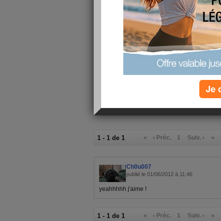
courbatures! C
que ma journé
été bonne
d'aujourd'hui 
meille
Je 
1 - 1 de 1
«
‹ Préc.
1
Suiv. ›
»
Ch0u007
publié le 01/06/2012 à 11:46
yeahhhhh j'aime !
1 - 1 de 1
«
‹ Préc.
1
Suiv. ›
»