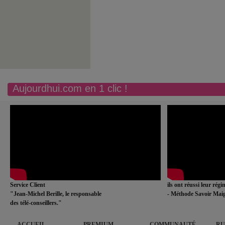
Aujourdhui.com en 1 clic !
Service Client
ils ont réussi leur rég
"Jean-Michel Berille, le responsable
- Méthode Savoir Maig
des télé-conseillers."
ACCUEIL
PREMIUM
COMMUNAUTÉ
RU