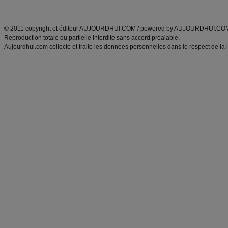
ANXA Partenaires
:
Recette
de cuisine |
Recette cuisine
|
© 2011 copyright et éditeur AUJOURDHUI.COM / powered by AUJOURDHUI.CO
Reproduction totale ou partielle interdite sans accord préalable.
Aujourdhui.com collecte et traite les données personnelles dans le respect de la 