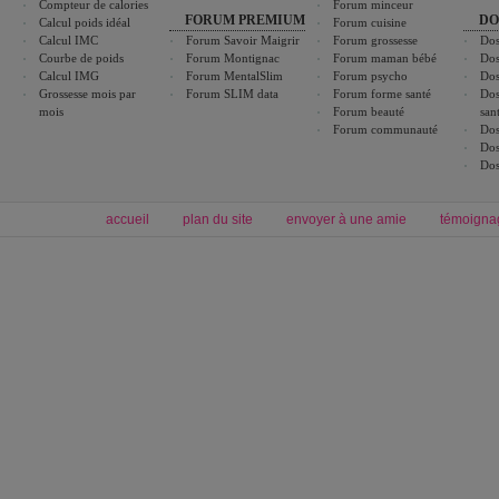
Compteur de calories
Forum minceur
FORUM PREMIUM
DO
Calcul poids idéal
Forum cuisine
Calcul IMC
Forum Savoir Maigrir
Forum grossesse
Dos
Courbe de poids
Forum Montignac
Forum maman bébé
Dos
Calcul IMG
Forum MentalSlim
Forum psycho
Dos
Grossesse mois par
Forum SLIM data
Forum forme santé
Dos
mois
Forum beauté
san
Forum communauté
Dos
Dos
Dos
accueil
plan du site
envoyer à une amie
témoigna
Forum minceur
Forum cuisine
Commencer un régime
boissons, vins et cocktails
Alimentation équilibrée et nutrition
astuces et bons plans
Minceur
Recette cuisine
exercices physiques
recette facile
produits minceur
Recette poulet
Tags
:
ventre plat
|
maigrir des fesses
|
abdominaux
|
régime américain
|
régime mayo
|
Découvrez aussi
:
exercices abdominaux
|
recette wok
|