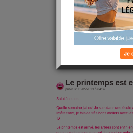
Plus mon retour en France approche et plus j'an
de ma mère parce que j'ai pris du poids cela m
d'imaginer sa tête déçue et dégoutée en me voy
colère.
Colère contre elle de me traiter ainsi. Une mère
que soit son apparence.
Colère contre moi même de me laisser atteindr
mère des problèmes, elle en a! A commencer p
Je 
grosses. Je vous jure, à chaque fois qu'on cro
lire la suite
Le printemps est en
publié le 13/05/2013 à 04:37
Salut à toutes!
Quelle semaine j'ai eu! Je suis dans une école a
intéressant, je fais de très bons ateliers avec l
:D
Le printemps est arrivé, les arbres sont enfin en fl
quelques photos en rentrant chez moi en vélo. 