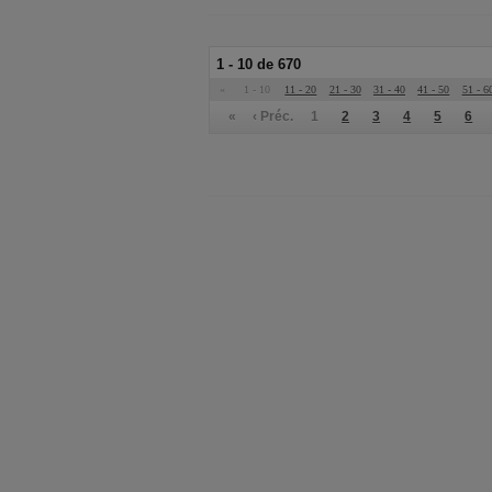
1 - 10 de 670
«
1 - 10
11 - 20
21 - 30
31 - 40
41 - 50
51 - 6
«
‹ Préc.
1
2
3
4
5
6