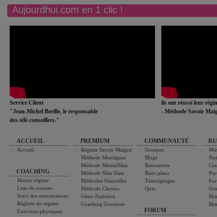
Aujourdhui.com en 1 clic !
Service Client
ils ont réussi leur rég
"Jean-Michel Berille, le responsable
- Méthode Savoir Maig
des télé-conseillers."
ACCUEIL
PREMIUM
COMMUNAUTÉ
RU
Accueil
Régime Savoir Maigrir
Groupes
Min
Méthode Montignac
Blogs
Nut
Méthode MentalSlim
Rencontres
Cui
COACHING
Méthode Slim Data
Bons plans
Psy
Menus régime
Méthodes Naturelles
Témoignages
For
Liste de courses
Méthode Chrono-
Quiz
Gro
Suivi des mensurations
Géno-Nutrition
Ma
Réglette de régime
Coaching Grossesse
Bea
FORUM
Exercices physiques