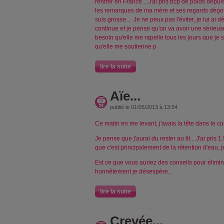
rentrer en France... J'ai pris bcp de poids depu
les remarques de ma mère et ses regards dégo
suis grosse... Je ne peux pas l'éviter, je lui ai d
continue et je pense qu'on va avoir une sérieuse
besoin qu'elle me rapelle tous les jours que je 
qu'elle me soutienne p
lire la suite
Aïe...
publié le 01/05/2013 à 13:54
Ce matin en me levant, j'avais la tête dans le cul
Je pense que j'aurai du rester au lit... J'ai pris 
que c'est principalement de la rétention d'eau, 
Est ce que vous auriez des conseils pour élimin
honnêtement je désespère...
lire la suite
Crevée...