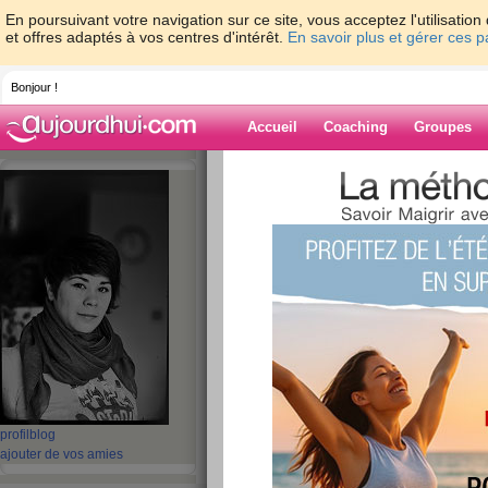
En poursuivant votre navigation sur ce site, vous acceptez l'utilisati
et offres adaptés à vos centres d'intérêt.
En savoir plus et gérer ces 
Bonjour !
Accueil
Coaching
Groupes
Accueil
>
espaces
>
Dame-Polgara
Blog de Dame-P
aide blog
1 - 10 de 670
«
1 - 10
11 - 20
21 - 30
31 - 40
41 - 50
51 - 6
«
‹ Préc.
1
2
3
4
5
6
Angoissée
profil
blog
ajouter de vos amies
publié le 17/05/2013 à 04:13