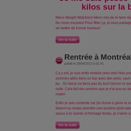
kilos sur la 
Merci Weight Watchers! Merci moi de le faire rég
No more excuses! Pour fêter ça, je vous partage
se mettre de bonne humeur!
lire la suite
Rentrée à Montréa
publié le 28/04/2013 à 01:41
Ca y est, je suis enfin rentrée chez moi! Hier po
sommes allés dans un bar avec des amis, sauf
bu... En fait je ne tiens pas du tout l'alcool ce q
suite. Cela fait des années que je n'ai pas eu d
matin!
Enfin je suis contente car j'ai réussi à gérer la
étaient au restau prendre une poutine (plat nati
sauce à la viande et fromage fondu, je n'aime a
lire la suite