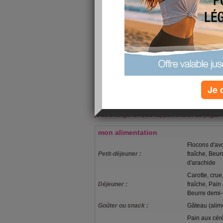
Ici, je ne me sens pas jugée, je suis soutenue e
J'espère vous montrer l'évolution rapidement! 
80 kilos! :-D
Je viens d'aller à la salle de sport avec mon co
je voies toutes les semaines, je le voies depuis dé
j'aurai abandonné depuis longtemps la salle de
j'ai une séance ce soir, c'est du yoga très doux
la salle de sport et d'avoir bien transpiré!), a
"restauratives" (qui ne demandent pas d'effort, c
Je 
provoquent la détente et les étirements) avec de 
Je vous aime toutes très fort! Je passerai vous 
je dois ranger un peu l'appart et aller au yoga!
mon alimentation
Flocons d'avo
Petit-déjeuner :
fraîche, Beu
d'arachide
Carotte, crue
Déjeuner :
fraîche, Pain
Beurre demi-
Goûter ou snack :
Gâteau (alim
Pain aux céré