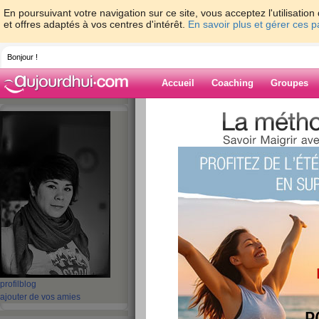
En poursuivant votre navigation sur ce site, vous acceptez l'utilisati
et offres adaptés à vos centres d'intérêt.
En savoir plus et gérer ces 
Bonjour !
Accueil
Coaching
Groupes
Accueil
>
espaces
>
Dame-Polgara
> Mes
Blog de Dame-P
aide blog
Mes repas de Mard
publié le 06/06/2012 à 00:46
Bah voilà, une nouvelle journée!
Alors là, je tiens à vous remercier chaleureus
profil
blog
Sincèrement, me prendre en photo a été difficil
ajouter de vos amies
un vrai challenge.