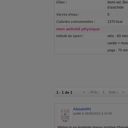
Dîner :
demi-sel, Be
d'arachide
Verres d'eau :
0
Calories consommées :
1370 kcal
mon activité physique
Intitulé du sport :
vélo - 60 min
cardio + mus
yoga - 75 mi
1 - 1 de 1
«
‹ Préc.
1
Suiv. ›
»
Alazais001
publié le 06/06/2012 à 10:49
Wahou tu es épatante niveau nombre d'heure d