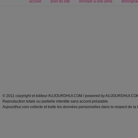
accueil
plan du site
envoyer à une amie
témoigna
Forum minceur
Forum cuisine
Commencer un régime
boissons, vins et cocktails
Alimentation équilibrée et nutrition
astuces et bons plans
Minceur
Recette cuisine
exercices physiques
recette facile
produits minceur
Recette poulet
Tags
:
ventre plat
|
maigrir des fesses
|
abdominaux
|
régime américain
|
régime mayo
|
Découvrez aussi
:
exercices abdominaux
|
recette wok
|
ANXA Partenaires
:
Recette
de cuisine |
Recette cuisine
|
© 2011 copyright et éditeur AUJOURDHUI.COM / powered by AUJOURDHUI.CO
Reproduction totale ou partielle interdite sans accord préalable.
Aujourdhui.com collecte et traite les données personnelles dans le respect de la 