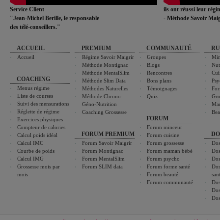
Service Client
ils ont réussi leur rég
"Jean-Michel Berille, le responsable
- Méthode Savoir Maig
des télé-conseillers."
ACCUEIL
PREMIUM
COMMUNAUTÉ
RU
Accueil
Régime Savoir Maigrir
Groupes
Min
Méthode Montignac
Blogs
Nut
Méthode MentalSlim
Rencontres
Cui
COACHING
Méthode Slim Data
Bons plans
Psy
Menus régime
Méthodes Naturelles
Témoignages
For
Liste de courses
Méthode Chrono-
Quiz
Gro
Suivi des mensurations
Géno-Nutrition
Ma
Réglette de régime
Coaching Grossesse
Bea
FORUM
Exercices physiques
Compteur de calories
Forum minceur
FORUM PREMIUM
DO
Calcul poids idéal
Forum cuisine
Calcul IMC
Forum Savoir Maigrir
Forum grossesse
Dos
Courbe de poids
Forum Montignac
Forum maman bébé
Dos
Calcul IMG
Forum MentalSlim
Forum psycho
Dos
Grossesse mois par
Forum SLIM data
Forum forme santé
Dos
mois
Forum beauté
san
Forum communauté
Dos
Dos
Dos