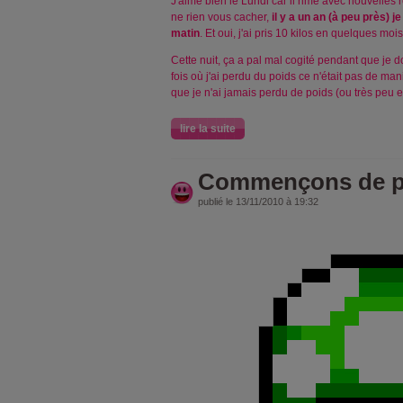
J'aime bien le Lundi car il rime avec nouvelles
ne rien vous cacher,
il y a un an (à peu près) je
matin
. Et oui, j'ai pris 10 kilos en quelques mois.
Cette nuit, ça a pal mal cogité pendant que je do
fois où j'ai perdu du poids ce n'était pas de man
que je n'ai jamais perdu de poids (ou très peu 
lire la suite
Commençons de pe
publié le 13/11/2010 à 19:32