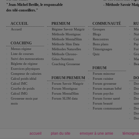
"Jean-Michel Berille, le responsable
- Méthode Savoir Maig
des télé-conseillers."
ACCUEIL
PREMIUM
COMMUNAUTÉ
RU
Accueil
Régime Savoir Maigrir
Groupes
Min
Méthode Montignac
Blogs
Nut
Méthode MentalSlim
Rencontres
Cui
COACHING
Méthode Slim Data
Bons plans
Psy
Menus régime
Méthodes Naturelles
Témoignages
For
Liste de courses
Méthode Chrono-
Quiz
Gro
Suivi des mensurations
Géno-Nutrition
Ma
Réglette de régime
Coaching Grossesse
Bea
FORUM
Exercices physiques
Compteur de calories
Forum minceur
FORUM PREMIUM
DO
Calcul poids idéal
Forum cuisine
Calcul IMC
Forum Savoir Maigrir
Forum grossesse
Dos
Courbe de poids
Forum Montignac
Forum maman bébé
Dos
Calcul IMG
Forum MentalSlim
Forum psycho
Dos
Grossesse mois par
Forum SLIM data
Forum forme santé
Dos
mois
Forum beauté
san
Forum communauté
Dos
Dos
Dos
accueil
plan du site
envoyer à une amie
témoigna