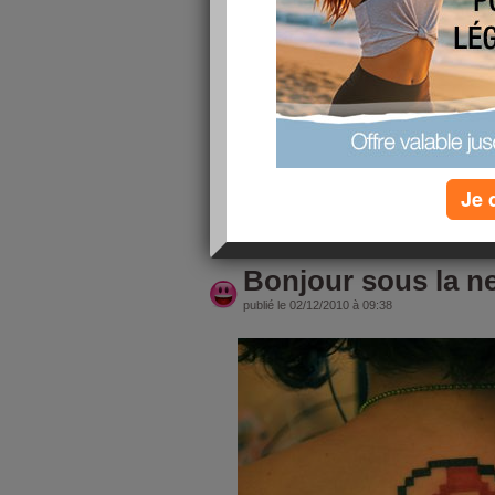
Salut à toutes! :-)
Après des mois et des mois d'absence, je revi
dizaine de kilos en plus...
Pour les nouvelles, j'ai déménagé, j'habites à
semaine! :-) J'en profites de cette nouvelle vi
le désire!
Au plaisir de vous relire! :-)
Je 
lire la suite
Bonjour sous la ne
publié le 02/12/2010 à 09:38