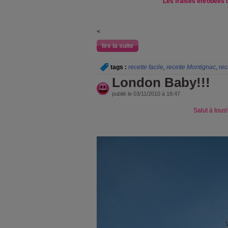
Les fraises enrobées d
<
lire la suite
tags :
recette facile
,
recette Montignac
,
rec
London Baby!!!
publié le 03/11/2010 à 18:47
Salut à tous