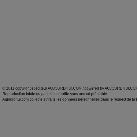
Forum minceur
Forum cuisine
Commencer un régime
boissons, vins et cocktails
Alimentation équilibrée et nutrition
astuces et bons plans
Minceur
Recette cuisine
exercices physiques
recette facile
produits minceur
Recette poulet
Tags
:
ventre plat
|
maigrir des fesses
|
abdominaux
|
régime américain
|
régime mayo
|
Découvrez aussi
:
exercices abdominaux
|
recette wok
|
ANXA Partenaires
:
Recette
de cuisine |
Recette cuisine
|
© 2011 copyright et éditeur AUJOURDHUI.COM / powered by AUJOURDHUI.CO
Reproduction totale ou partielle interdite sans accord préalable.
Aujourdhui.com collecte et traite les données personnelles dans le respect de la 