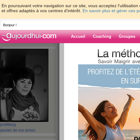
En poursuivant votre navigation sur ce site, vous acceptez l'utilisati
et offres adaptés à vos centres d'intérêt.
En savoir plus et gérer ces 
Bonjour !
Accueil
Coaching
Groupes
Accueil
>
espaces
>
Dame-Polgara
Blog de Dame-P
aide blog
181 - 190 de 670
«
1 - 10
11 - 20
21 - 30
31 - 40
41 - 50
51 - 6
«
‹ Préc.
11
12
13
14
15
16
Youhouuuu!!! Y'a
profil
blog
ajouter de vos amies
publié le 20/06/2011 à 21:01