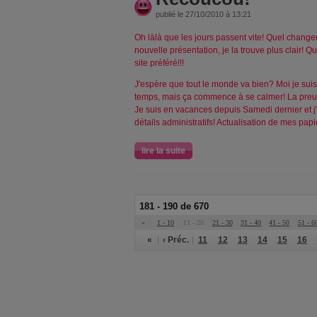
publié le 27/10/2010 à 13:21
Oh làlà que les jours passent vite! Quel changeme
nouvelle présentation, je la trouve plus clair!
site préféré!!!
J'espère que tout le monde va bien? Moi je sui
temps, mais ça commence à se calmer! La preuve,
Je suis en vacances depuis Samedi dernier et j'e
détails administratifs! Actualisation de mes pa
lire la suite
181 - 190 de 670
«
1 - 10
11 - 20
21 - 30
31 - 40
41 - 50
51 - 6
«
‹ Préc.
11
12
13
14
15
16