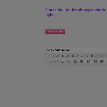
à mac do : un hamburger simple 
light
lire la suite
501 - 510 de 843
«
1 - 10
11 - 20
21 - 30
31 - 40
41 - 50
51 - 6
«
‹ Préc.
51
52
53
54
55
56