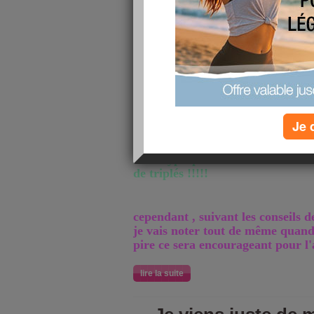
publié le 08/08/2011 à 09:13
sauf que bien sûr , porte monnaie 
j'adapte toujours un peu mon ali
donc d'abord , boire mon litre e
, réduire les portions et bouger u
Je 
enfin autant que je puisse bouger
mon hyperprotubérance ventrale :
de triplés !!!!!
cependant , suivant les conseils de
je vais noter tout de même quand
pire ce sera encourageant pour l'
lire la suite