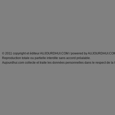
Minceur
Recette cuisine
exercices physiques
recette facile
produits minceur
Recette poulet
Tags
:
ventre plat
|
maigrir des fesses
|
abdominaux
|
régime américain
|
régime mayo
|
Découvrez aussi
:
exercices abdominaux
|
recette wok
|
ANXA Partenaires
:
Recette
de cuisine |
Recette cuisine
|
© 2011 copyright et éditeur AUJOURDHUI.COM / powered by AUJOURDHUI.CO
Reproduction totale ou partielle interdite sans accord préalable.
Aujourdhui.com collecte et traite les données personnelles dans le respect de la 