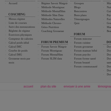
Accueil
Régime Savoir Maigrir
Groupes
Min
Méthode Montignac
Blogs
Nut
Méthode MentalSlim
Rencontres
Cui
COACHING
Méthode Slim Data
Bons plans
Psy
Menus régime
Méthodes Naturelles
Témoignages
For
Liste de courses
Méthode Chrono-
Quiz
Gro
Suivi des mensurations
Géno-Nutrition
Ma
Réglette de régime
Coaching Grossesse
Bea
FORUM
Exercices physiques
Compteur de calories
Forum minceur
FORUM PREMIUM
DO
Calcul poids idéal
Forum cuisine
Calcul IMC
Forum Savoir Maigrir
Forum grossesse
Dos
Courbe de poids
Forum Montignac
Forum maman bébé
Dos
Calcul IMG
Forum MentalSlim
Forum psycho
Dos
Grossesse mois par
Forum SLIM data
Forum forme santé
Dos
mois
Forum beauté
san
Forum communauté
Dos
Dos
Dos
accueil
plan du site
envoyer à une amie
témoigna
Forum minceur
Forum cuisine
Commencer un régime
boissons, vins et cocktails
Alimentation équilibrée et nutrition
astuces et bons plans