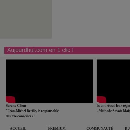
Aujourdhui.com en 1 clic !
Service Client
ils ont réussi leur rég
"Jean-Michel Berille, le responsable
- Méthode Savoir Maig
des télé-conseillers."
ACCUEIL
PREMIUM
COMMUNAUTÉ
RU