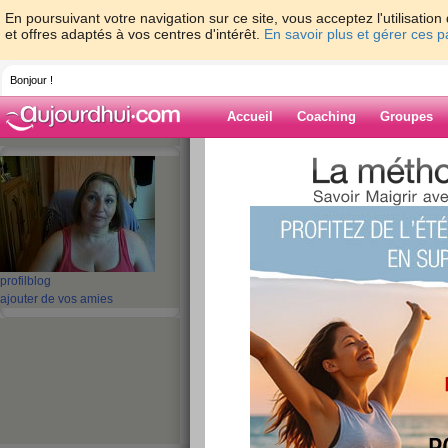
En poursuivant votre navigation sur ce site, vous acceptez l'utilisati
et offres adaptés à vos centres d'intérêt.
En savoir plus et gérer ces 
Bonjour !
Accueil
Coaching
Groupes
Accueil
>
espaces
>
patou30
Blog de patou3
aide blog
profil
blog
ajouter de vos amies
501 - 510 de 843
«
1 - 10
11 - 20
21 - 30
31 - 40
41 - 50
51 - 6
«
‹ Préc.
51
52
53
54
55
56
nouveau départ av
programme du sit