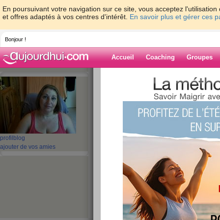
En poursuivant votre navigation sur ce site, vous acceptez l'utilisati
et offres adaptés à vos centres d'intérêt.
En savoir plus et gérer ces 
Bonjour !
Accueil
Coaching
Groupes
Accueil
>
espaces
>
patou30
Blog de patou3
aide blog
profil
blog
ajouter de vos amies
1 - 10 de 843
«
1 - 10
11 - 20
21 - 30
31 - 40
41 - 50
51 - 6
«
‹ Préc.
1
2
3
4
5
6
passage du diman
publié le 06/09/2015 à 07:40