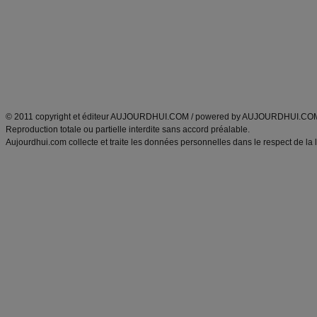
exercices physiques
recette facile
produits minceur
Recette poulet
Tags
:
ventre plat
|
maigrir des fesses
|
abdominaux
|
régime américain
|
régime mayo
|
Découvrez aussi
:
exercices abdominaux
|
recette wok
|
ANXA Partenaires
:
Recette
de cuisine |
Recette cuisine
|
© 2011 copyright et éditeur AUJOURDHUI.COM / powered by AUJOURDHUI.CO
Reproduction totale ou partielle interdite sans accord préalable.
Aujourdhui.com collecte et traite les données personnelles dans le respect de la 