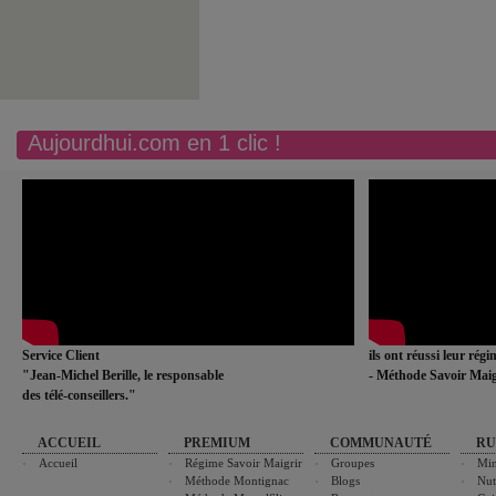
Aujourdhui.com en 1 clic !
Service Client
ils ont réussi leur rég
"Jean-Michel Berille, le responsable
- Méthode Savoir Maig
des télé-conseillers."
ACCUEIL
PREMIUM
COMMUNAUTÉ
RU
Accueil
Régime Savoir Maigrir
Groupes
Min
Méthode Montignac
Blogs
Nut