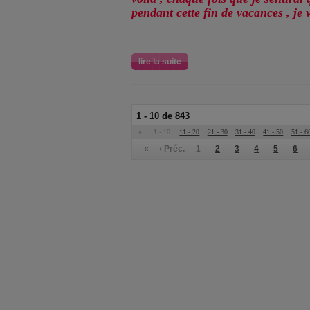
pendant cette fin de vacances , je v
lire la suite
1 - 10 de 843
«
1 - 10
11 - 20
21 - 30
31 - 40
41 - 50
51 - 6
«
‹ Préc.
1
2
3
4
5
6