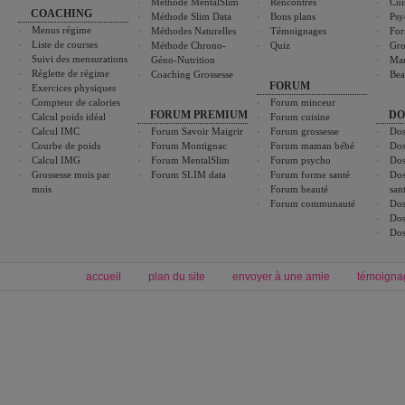
Méthode MentalSlim
Rencontres
Cui
COACHING
Méthode Slim Data
Bons plans
Psy
Menus régime
Méthodes Naturelles
Témoignages
For
Liste de courses
Méthode Chrono-
Quiz
Gro
Suivi des mensurations
Géno-Nutrition
Ma
Réglette de régime
Coaching Grossesse
Bea
FORUM
Exercices physiques
Compteur de calories
Forum minceur
FORUM PREMIUM
DO
Calcul poids idéal
Forum cuisine
Calcul IMC
Forum Savoir Maigrir
Forum grossesse
Dos
Courbe de poids
Forum Montignac
Forum maman bébé
Dos
Calcul IMG
Forum MentalSlim
Forum psycho
Dos
Grossesse mois par
Forum SLIM data
Forum forme santé
Dos
mois
Forum beauté
san
Forum communauté
Dos
Dos
Dos
accueil
plan du site
envoyer à une amie
témoigna
Forum minceur
Forum cuisine
Commencer un régime
boissons, vins et cocktails
Alimentation équilibrée et nutrition
astuces et bons plans
Minceur
Recette cuisine