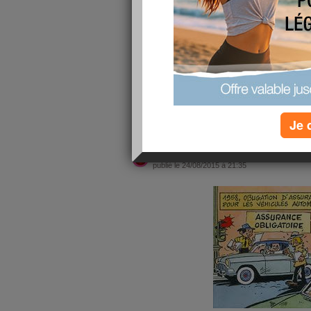
coucou les filles ! je ne vous oublie
gestion de l'accident puis semaine d
peu surbookée ! mais je reviens dès
j'espère que vous allez toutes bien 
la journée !!
lire la suite
Je 
moi j 'assure et l'
publié le 24/08/2015 à 21:35