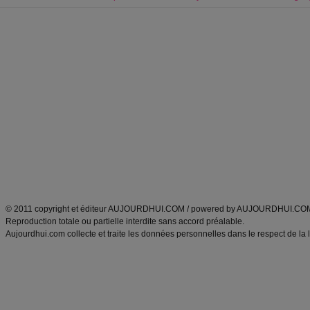
Forum minceur
Forum cuisine
Commencer un régime
boissons, vins et cocktails
Alimentation équilibrée et nutrition
astuces et bons plans
Minceur
Recette cuisine
exercices physiques
recette facile
produits minceur
Recette poulet
Tags
:
ventre plat
|
maigrir des fesses
|
abdominaux
|
régime américain
|
régime mayo
|
Découvrez aussi
:
exercices abdominaux
|
recette wok
|
ANXA Partenaires
:
Recette
de cuisine |
Recette cuisine
|
© 2011 copyright et éditeur AUJOURDHUI.COM / powered by AUJOURDHUI.CO
Reproduction totale ou partielle interdite sans accord préalable.
Aujourdhui.com collecte et traite les données personnelles dans le respect de la 