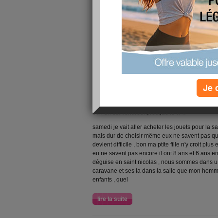
Je 
aller il faut que je m'y remet je doit avoir perdu m
ha ses médicament il on bon dos quand méme 
bon on est vendredi presque le w-k
samedi je vait aller acheter les jouets pour la sa
mais dur de choisir même eux ne savent pas quoi
devient difficile , bon ma ptite fille n'y croit pl
eu ne savent pas encore il ont 8 ans et 6 ans 
déguise en saint nicolas , nous sommes dans 
caravane et ses la dans la salle que mon homme
enfants , quel
lire la suite