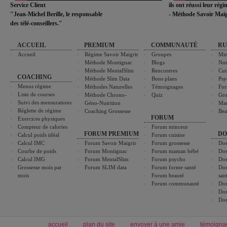
Service Client
ils ont réussi leur rég
"Jean-Michel Berille, le responsable
- Méthode Savoir Maig
des télé-conseillers."
ACCUEIL
PREMIUM
COMMUNAUTÉ
RU
Accueil
Régime Savoir Maigrir
Groupes
Min
Méthode Montignac
Blogs
Nut
Méthode MentalSlim
Rencontres
Cui
COACHING
Méthode Slim Data
Bons plans
Psy
Menus régime
Méthodes Naturelles
Témoignages
For
Liste de courses
Méthode Chrono-
Quiz
Gro
Suivi des mensurations
Géno-Nutrition
Ma
Réglette de régime
Coaching Grossesse
Bea
FORUM
Exercices physiques
Compteur de calories
Forum minceur
FORUM PREMIUM
DO
Calcul poids idéal
Forum cuisine
Calcul IMC
Forum Savoir Maigrir
Forum grossesse
Dos
Courbe de poids
Forum Montignac
Forum maman bébé
Dos
Calcul IMG
Forum MentalSlim
Forum psycho
Dos
Grossesse mois par
Forum SLIM data
Forum forme santé
Dos
mois
Forum beauté
san
Forum communauté
Dos
Dos
Dos
accueil
plan du site
envoyer à une amie
témoigna