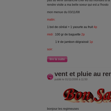
pas su venir dimanche cher eu du mondes a la
rendre visite a ma belle soeur qui est a l'hosto
mon menue du 03/11/08
matin:
1 bol de céréal + 1 yaourte au fruit
4p
midi :
100 gr de baguette
2p
1 tr de jambon dégraissé
1p
soir:
lire la suite
vent et pluie au r
publié le 01/11/2008 à 11:50
bonjour les regimeuses