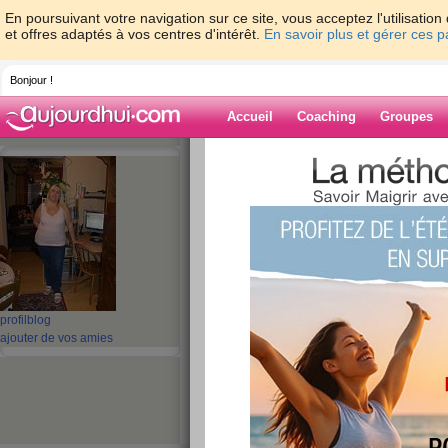
En poursuivant votre navigation sur ce site, vous acceptez l'utilisati
et offres adaptés à vos centres d'intérêt.
En savoir plus et gérer ces 
Bonjour !
Accueil
Coaching
Groupes
Accueil
>
espaces
>
martinecarol
Blog de martine
aide blog
31 - 40 de 48
«
‹ Préc.
1
2
3
4
5
profil
blog
ajouter de vos amies
repris du poid du
pfffffffffffff
publié le 07/11/2008 à 08:28