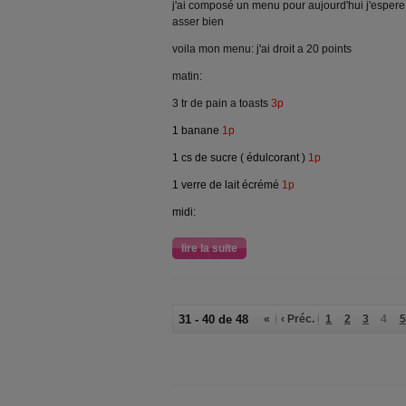
j'ai composé un menu pour aujourd'hui j'esper
asser bien
voila mon menu: j'ai droit a 20 points
matin:
3 tr de pain a toasts
3p
1 banane
1p
1 cs de sucre ( édulcorant )
1p
1 verre de lait écrémé
1p
midi:
lire la suite
31 - 40 de 48
«
‹ Préc.
1
2
3
4
5