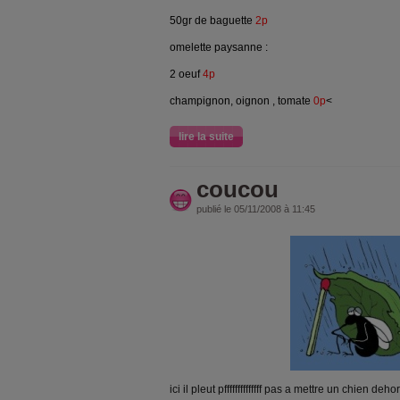
50gr de baguette
2p
omelette paysanne :
2 oeuf
4p
champignon, oignon , tomate
0p
<
lire la suite
coucou
publié le 05/11/2008 à 11:45
ici il pleut pffffffffffffff pas a mettre un chien deho