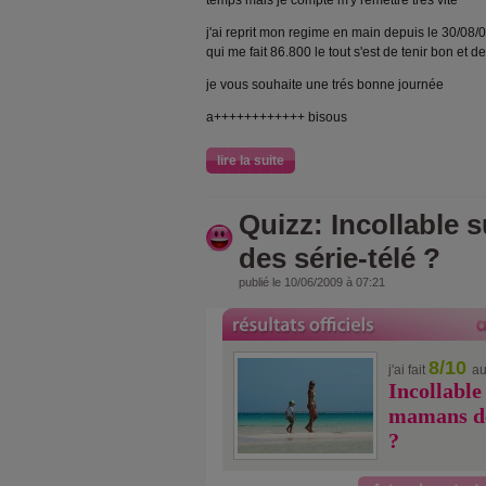
temps mais je compte m'y remettre trés vite
j'ai reprit mon regime en main depuis le 30/08/09
qui me fait 86.800 le tout s'est de tenir bon et 
je vous souhaite une trés bonne journée
a++++++++++++ bisous
lire la suite
Quizz: Incollable 
des série-télé ?
publié le 10/06/2009 à 07:21
8/10
j'ai fait
au
Incollable 
mamans de
?