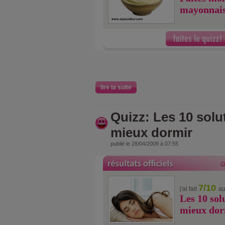
mayonnais
lire la suite
Quizz: Les 10 solu
mieux dormir
publié le 28/04/2009 à 07:55
7/10
j'ai fait
au
Les 10 sol
mieux dor