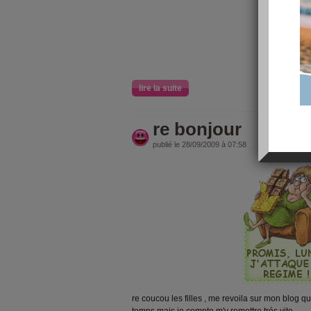
lire la suite
re bonjour
publié le 28/09/2009 à 07:58
re coucou les filles , me revoila sur mon blog qu