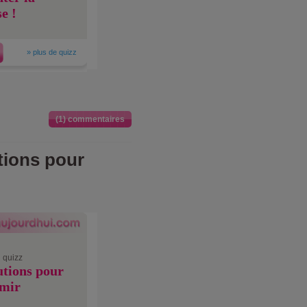
e !
»
plus de quizz
(1) commentaires
tions pour
 quizz
utions pour
mir