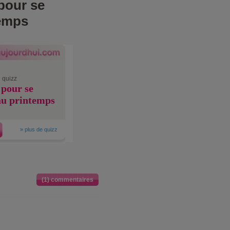
pour se
temps
 quizz
 pour se
au printemps
»
plus de quizz
(1) commentaires