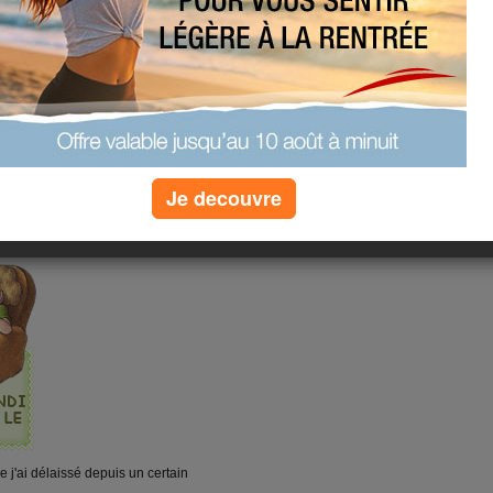
(2) commentaires
Je decouvre
e j'ai délaissé depuis un certain