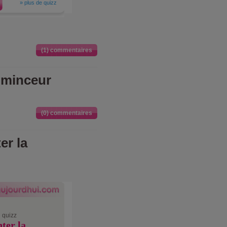
»
plus de quizz
(1) commentaires
 minceur
(0) commentaires
er la
 quizz
ter la