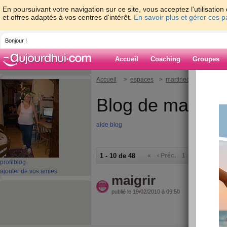
En poursuivant votre navigation sur ce site, vous acceptez l'utilisati
et offres adaptés à vos centres d'intérêt.
En savoir plus et gérer ces 
Bonjour !
Accueil
Coaching
Groupes
Accueil
>
espaces
>
martinecarol
Blog de martine
aide blog
1 - 10 de 48
«
‹ Préc.
1
2
3
4
5
profil
blog
ajouter de vos amies
maigrir
publié le 19/02/2010 à 09:50