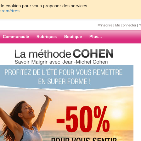
on de cookies pour vous proposer des services
paramètres.
M'inscrire
|
Me connecter
|
?
Communauté
Rubriques
Boutique
Plus...
carol
Suiv. ›
»
ARCHIVES