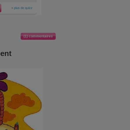
»
plus de quizz
(1) commentaires
ent