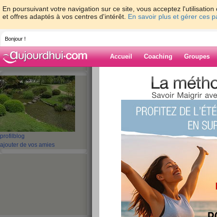
En poursuivant votre navigation sur ce site, vous acceptez l'utilisati
et offres adaptés à vos centres d'intérêt.
En savoir plus et gérer ces 
Bonjour !
Accueil
Coaching
Groupes
Accueil
>
espaces
>
mamykiki
Blog de mamyki
aide blog
profil
blog
ajouter de vos amies
291 - 300 de 369
«
1 - 10
11 - 20
21 - 30
31 - 37
»
«
‹ Préc.
21
22
23
24
25
26
BILAN SANGIN
publié le 21/08/2008 à 08:48