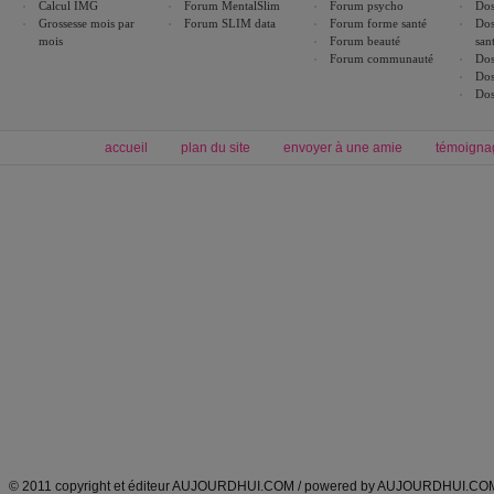
Calcul IMG
Forum MentalSlim
Forum psycho
Dos
Grossesse mois par
Forum SLIM data
Forum forme santé
Dos
mois
Forum beauté
san
Forum communauté
Dos
Dos
Dos
accueil
plan du site
envoyer à une amie
témoigna
Forum minceur
Forum cuisine
Commencer un régime
boissons, vins et cocktails
Alimentation équilibrée et nutrition
astuces et bons plans
Minceur
Recette cuisine
exercices physiques
recette facile
produits minceur
Recette poulet
Tags
:
ventre plat
|
maigrir des fesses
|
abdominaux
|
régime américain
|
régime mayo
|
Découvrez aussi
:
exercices abdominaux
|
recette wok
|
ANXA Partenaires
:
Recette
de cuisine |
Recette cuisine
|
© 2011 copyright et éditeur AUJOURDHUI.COM / powered by AUJOURDHUI.CO