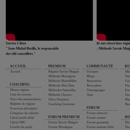
Service Client
ils ont réussi leur rég
"Jean-Michel Berille, le responsable
- Méthode Savoir Maig
des télé-conseillers."
ACCUEIL
PREMIUM
COMMUNAUTÉ
RU
Accueil
Régime Savoir Maigrir
Groupes
Min
Méthode Montignac
Blogs
Nut
Méthode MentalSlim
Rencontres
Cui
COACHING
Méthode Slim Data
Bons plans
Psy
Menus régime
Méthodes Naturelles
Témoignages
For
Liste de courses
Méthode Chrono-
Quiz
Gro
Suivi des mensurations
Géno-Nutrition
Ma
Réglette de régime
Coaching Grossesse
Bea
FORUM
Exercices physiques
Compteur de calories
Forum minceur
FORUM PREMIUM
DO
Calcul poids idéal
Forum cuisine
Calcul IMC
Forum Savoir Maigrir
Forum grossesse
Dos
Courbe de poids
Forum Montignac
Forum maman bébé
Dos