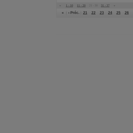
«
1 - 10
11 - 20
21 - 30
31 - 37
»
«
‹ Préc.
21
22
23
24
25
26