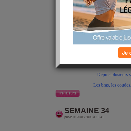
SUITE ET FIN DU S
BILAN SANGUIN 
Je 
Il faut absolument q
Pourquoi tout mon corps 
Depuis plusieurs 
Les bras, les coudes,
lire la suite
SEMAINE 34
publié le 20/08/2008 à 10:41