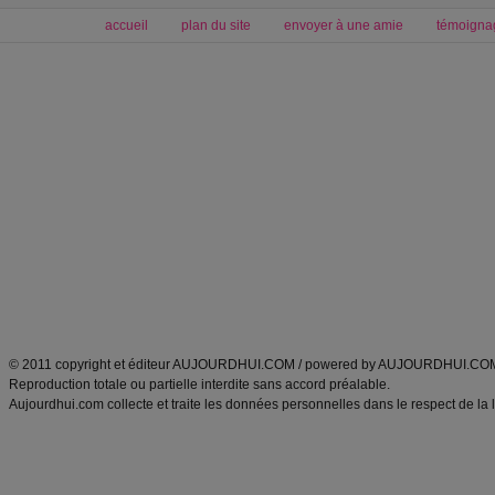
accueil
plan du site
envoyer à une amie
témoigna
Forum minceur
Forum cuisine
Commencer un régime
boissons, vins et cocktails
Alimentation équilibrée et nutrition
astuces et bons plans
Minceur
Recette cuisine
exercices physiques
recette facile
produits minceur
Recette poulet
Tags
:
ventre plat
|
maigrir des fesses
|
abdominaux
|
régime américain
|
régime mayo
|
Découvrez aussi
:
exercices abdominaux
|
recette wok
|
ANXA Partenaires
:
Recette
de cuisine |
Recette cuisine
|
© 2011 copyright et éditeur AUJOURDHUI.COM / powered by AUJOURDHUI.CO
Reproduction totale ou partielle interdite sans accord préalable.
Aujourdhui.com collecte et traite les données personnelles dans le respect de la 