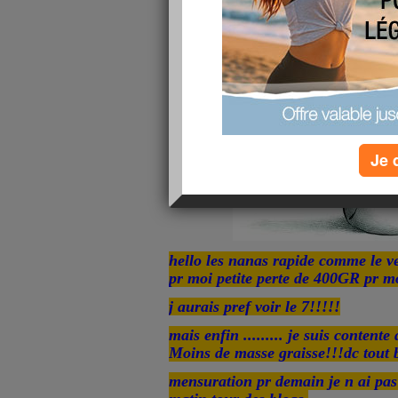
Je 
hello les nanas rapide comme le ve
pr moi petite perte de 400GR pr moi
j aurais pref voir le 7!!!!!
mais enfin .........
je suis contente
Moins de masse graisse!!!dc tout 
mensuration pr demain je n ai pas