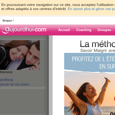
En poursuivant votre navigation sur ce site, vous acceptez l'utilisati
et offres adaptés à vos centres d'intérêt.
En savoir plus et gérer ces 
Bonjour !
Accueil
Coaching
Groupes
Accueil
>
espaces
>
bettina1731
Blog de bettina
aide blog
Marraine
21 - 30 de 531
profil
blog
ajouter de vos amies
«
1 - 10
11 - 20
21 - 30
31 - 40
41 - 50
51 - 5
«
‹ Préc.
1
2
3
4
5
6
rapide comme le ve
publié le 20/02/2010 à 12:57