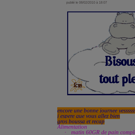
publié le 08/02/2010 à 18:07
encore une bonne journee yesssss
j espere que vous allez bien
gros boussa et recap
Alimentation
·
matin 60GR de pain comple