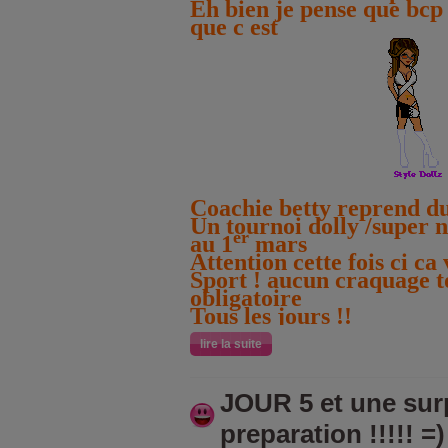
Eh bien je pense que bcp 
que c est
Coachie betty reprend du
Un tournoi dolly /super 
er
au 1
mars
Attention cette fois ci ca
Sport ! aucun craquage to
obligatoire
Tous les jours !!
lire la suite
JOUR 5 et une sur
preparation !!!!! =)