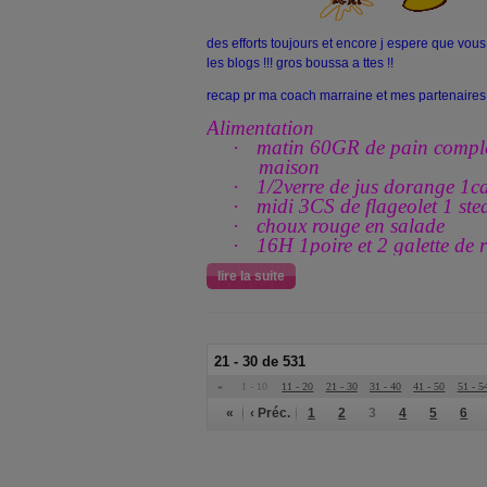
des efforts toujours et encore j espere que vous
les blogs !!! gros boussa a ttes !!
recap pr ma coach marraine et mes partenaires
Alimentation
·
matin 60GR de pain comple
maison
·
1/2verre de jus dorange 1ca
·
midi 3CS de flageolet 1 stea
·
choux rouge en salade
·
16H 1poire et 2 galette de r
lire la suite
21 - 30 de 531
«
1 - 10
11 - 20
21 - 30
31 - 40
41 - 50
51 - 5
«
‹ Préc.
1
2
3
4
5
6