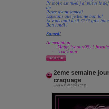
Pr moi c est nikel j ai relevé le d
de
Pesee avant samedi
Esperons que je tienne bon lol
Et vous quoi de 9 ???? gros bou
Bon lundi !
Samedi
Alimentation
·
Matin 1yaourt0% 1 biscuits
·
1café noir
lire la suite
2eme semaine jour 2
craquage
publié le 12/02/2010 à 07:58