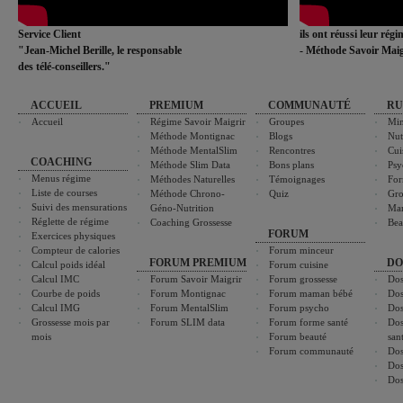
Service Client
ils ont réussi leur rég
"Jean-Michel Berille, le responsable
- Méthode Savoir Maig
des télé-conseillers."
ACCUEIL
PREMIUM
COMMUNAUTÉ
RU
Accueil
Régime Savoir Maigrir
Groupes
Min
Méthode Montignac
Blogs
Nut
Méthode MentalSlim
Rencontres
Cui
COACHING
Méthode Slim Data
Bons plans
Psy
Menus régime
Méthodes Naturelles
Témoignages
For
Liste de courses
Méthode Chrono-
Quiz
Gro
Suivi des mensurations
Géno-Nutrition
Ma
Réglette de régime
Coaching Grossesse
Bea
FORUM
Exercices physiques
Compteur de calories
Forum minceur
FORUM PREMIUM
DO
Calcul poids idéal
Forum cuisine
Calcul IMC
Forum Savoir Maigrir
Forum grossesse
Dos
Courbe de poids
Forum Montignac
Forum maman bébé
Dos
Calcul IMG
Forum MentalSlim
Forum psycho
Dos
Grossesse mois par
Forum SLIM data
Forum forme santé
Dos
mois
Forum beauté
san
Forum communauté
Dos
Dos
Dos