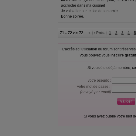
Merci Aurèlie, ça nous manquait, et c'est très pr
accroché dans ma cuisine!
Je vais aller sur le site de ton amie.
Bonne soirée.
71 - 72 de 72
«
‹ Préc.
1
2
3
4
5
L’accès et l’utilisation du forum sont réser
Vous pouvez vous
inscrire gratu
Si vous êtes déjà membre, co
votre pseudo :
votre mot de passe :
(envoyé par email)
Si vous avez oublié votre mot 