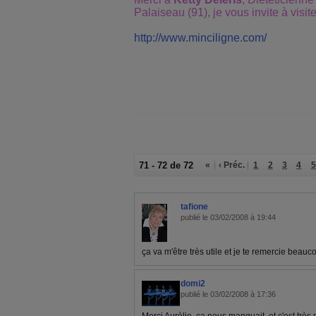
Palaiseau (91), je vous invite à visite
http://www.minciligne.com/
71 - 72 de 72
«
‹ Préc.
1
2
3
4
5
tafione
publié le 03/02/2008 à 19:44
ça va m'être très utile et je te remercie bea
domi2
publié le 03/02/2008 à 17:36