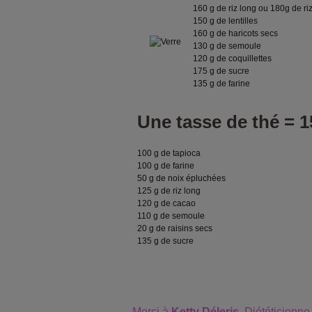
160 g de riz long ou 180g de ri
150 g de lentilles
160 g de haricots secs
130 g de semoule
120 g de coquillettes
175 g de sucre
135 g de farine
Une tasse de thé = 1
100 g de tapioca
100 g de farine
50 g de noix épluchées
125 g de riz long
120 g de cacao
110 g de semoule
20 g de raisins secs
135 g de sucre
Merci à
Ketty Déleris
, Diététicienne