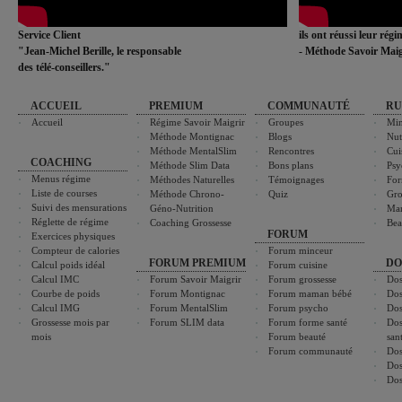
Service Client
ils ont réussi leur rég
"Jean-Michel Berille, le responsable
- Méthode Savoir Maig
des télé-conseillers."
ACCUEIL
PREMIUM
COMMUNAUTÉ
RU
Accueil
Régime Savoir Maigrir
Groupes
Min
Méthode Montignac
Blogs
Nut
Méthode MentalSlim
Rencontres
Cui
COACHING
Méthode Slim Data
Bons plans
Psy
Menus régime
Méthodes Naturelles
Témoignages
For
Liste de courses
Méthode Chrono-
Quiz
Gro
Suivi des mensurations
Géno-Nutrition
Ma
Réglette de régime
Coaching Grossesse
Bea
FORUM
Exercices physiques
Compteur de calories
Forum minceur
FORUM PREMIUM
DO
Calcul poids idéal
Forum cuisine
Calcul IMC
Forum Savoir Maigrir
Forum grossesse
Dos
Courbe de poids
Forum Montignac
Forum maman bébé
Dos
Calcul IMG
Forum MentalSlim
Forum psycho
Dos
Grossesse mois par
Forum SLIM data
Forum forme santé
Dos
mois
Forum beauté
san
Forum communauté
Dos
Dos
Dos