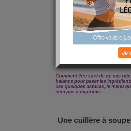
Je 
Comment être sûre de ne pas rate
balance pour peser les ingrédient
ces quelques astuces, le menu qu
sera pas compromis…
Une cuillère à soup