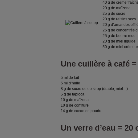
40 g de crème fraîch
20 g de maïzena
25 g de sucre
20 g de raisins secs
20 g d’amandes effil
25 g de concentrés 
25 g de beurre mou
20 g de miel liquide
50 g de miel crémeu
Une cuillère à café =
5 ml de lait
5 ml d’huile
8 g de sucre ou de sirop (érable, miel…)
6 g de tapioca
10 g de maïzena
10 g de confiture
14 g de cacao en poudre
Un verre d’eau = 20 