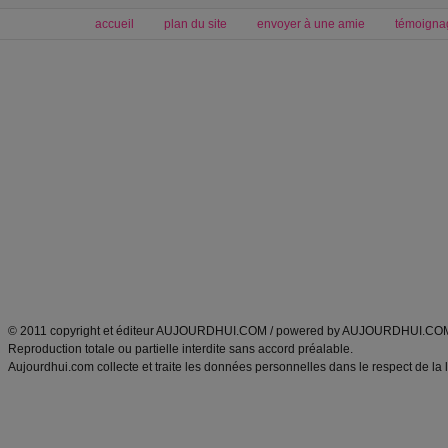
accueil
plan du site
envoyer à une amie
témoigna
Forum minceur
Forum cuisine
Commencer un régime
boissons, vins et cocktails
Alimentation équilibrée et nutrition
astuces et bons plans
Minceur
Recette cuisine
exercices physiques
recette facile
produits minceur
Recette poulet
Tags
:
ventre plat
|
maigrir des fesses
|
abdominaux
|
régime américain
|
régime mayo
|
Découvrez aussi
:
exercices abdominaux
|
recette wok
|
ANXA Partenaires
:
Recette
de cuisine |
Recette cuisine
|
© 2011 copyright et éditeur AUJOURDHUI.COM / powered by AUJOURDHUI.CO
Reproduction totale ou partielle interdite sans accord préalable.
Aujourdhui.com collecte et traite les données personnelles dans le respect de la 