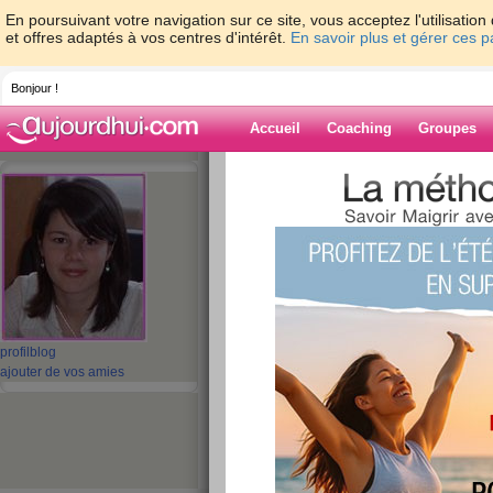
En poursuivant votre navigation sur ce site, vous acceptez l'utilisati
et offres adaptés à vos centres d'intérêt.
En savoir plus et gérer ces 
Bonjour !
Accueil
Coaching
Groupes
Accueil
>
espaces
>
aureliebaudouin
> Co
balance ?
Blog de aurelie
aide blog
Comment peser se
profil
blog
balance ?
ajouter de vos amies
publié le 03/02/2008 à 17:16