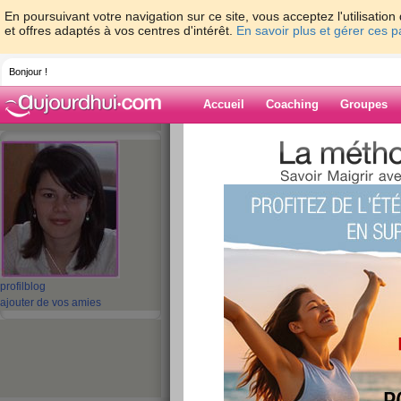
En poursuivant votre navigation sur ce site, vous acceptez l'utilisati
et offres adaptés à vos centres d'intérêt.
En savoir plus et gérer ces 
Bonjour !
Accueil
Coaching
Groupes
Accueil
>
espaces
>
aureliebaudouin
> Co
balance ?
Blog de aurelie
aide blog
Comment peser se
profil
blog
balance ?
ajouter de vos amies
publié le 03/02/2008 à 17:16