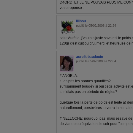
D4ORDI ET JE NE POUVAIS PLUS ME CONNE
votre reponse .
lilibou
publié le 05/02/2008 à 22:24
salut Aurélie, j'voulais juste savoir si le poid
120gr c'est cuit ou cru, merci et heureuse de r
aureliebaudouin
publié le 05/02/2008 à 22:04
# ANGELA:
tu as pris les bonnes quantités?
suffisamment bougé? si oui cette activité est 
tu n'étais pas en période de règles?
quelque fois la perte de poids est lente à) dé
naturellement, persévères tu verra la semaine
# NELLOCHE: pourquoi pas, mais essaye de m
de viande ou équivalent le soir pour "compen