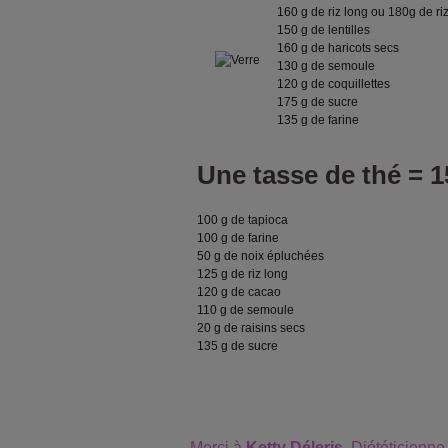
160 g de riz long ou 180g de ri
150 g de lentilles
160 g de haricots secs
130 g de semoule
120 g de coquillettes
175 g de sucre
135 g de farine
Une tasse de thé = 1
100 g de tapioca
100 g de farine
50 g de noix épluchées
125 g de riz long
120 g de cacao
110 g de semoule
20 g de raisins secs
135 g de sucre
Merci à
Ketty Déleris
, Diététicienne