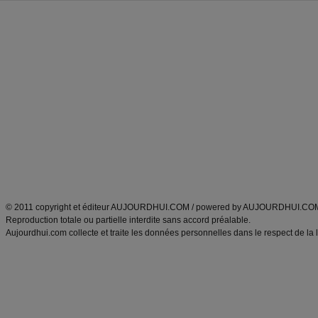
Forum minceur
Forum cuisine
Commencer un régime
boissons, vins et cocktails
Alimentation équilibrée et nutrition
astuces et bons plans
Minceur
Recette cuisine
exercices physiques
recette facile
produits minceur
Recette poulet
Tags
:
ventre plat
|
maigrir des fesses
|
abdominaux
|
régime américain
|
régime mayo
|
Découvrez aussi
:
exercices abdominaux
|
recette wok
|
ANXA Partenaires
:
Recette
de cuisine |
Recette cuisine
|
© 2011 copyright et éditeur AUJOURDHUI.COM / powered by AUJOURDHUI.CO
Reproduction totale ou partielle interdite sans accord préalable.
Aujourdhui.com collecte et traite les données personnelles dans le respect de la 