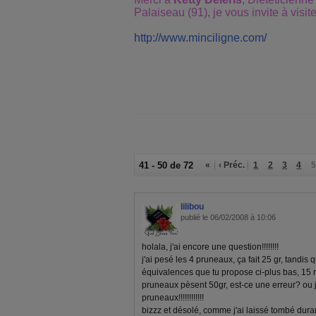
Palaiseau (91), je vous invite à visite
http://www.minciligne.com/
41 - 50 de 72
«
‹ Préc.
1
2
3
4
5
lilibou
publié le 06/02/2008 à 10:06
holala, j'ai encore une question!!!!!!!!
j'ai pesé les 4 pruneaux, ça fait 25 gr, tandis
équivalences que tu propose ci-plus bas, 15 ra
pruneaux pèsent 50gr, est-ce une erreur? ou
pruneaux!!!!!!!!!!!!
bizzz et désolé, comme j'ai laissé tombé dura