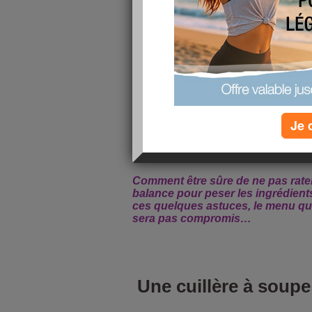
Je 
Comment être sûre de ne pas rate
balance pour peser les ingrédient
ces quelques astuces, le menu qu
sera pas compromis…
Une cuillère à soup