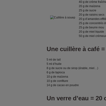
40 g de crème fraîch
20 g de maïzena
25 g de sucre
20 g de raisins secs
20 g d’amandes effil
25 g de concentrés 
25 g de beurre mou
20 g de miel liquide
50 g de miel crémeu
Une cuillère à café =
5 ml de lait
5 ml d’huile
8 g de sucre ou de sirop (érable, miel…)
6 g de tapioca
10 g de maïzena
10 g de confiture
14 g de cacao en poudre
Un verre d’eau = 20 