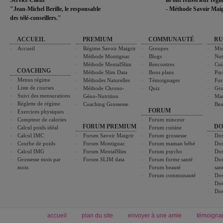
Service Client
ils ont réussi leur rég
"Jean-Michel Berille, le responsable
- Méthode Savoir Maig
des télé-conseillers."
ACCUEIL
PREMIUM
COMMUNAUTÉ
RU
Accueil
Régime Savoir Maigrir
Groupes
Min
Méthode Montignac
Blogs
Nut
Méthode MentalSlim
Rencontres
Cui
COACHING
Méthode Slim Data
Bons plans
Psy
Menus régime
Méthodes Naturelles
Témoignages
For
Liste de courses
Méthode Chrono-
Quiz
Gro
Suivi des mensurations
Géno-Nutrition
Ma
Réglette de régime
Coaching Grossesse
Bea
FORUM
Exercices physiques
Compteur de calories
Forum minceur
FORUM PREMIUM
DO
Calcul poids idéal
Forum cuisine
Calcul IMC
Forum Savoir Maigrir
Forum grossesse
Dos
Courbe de poids
Forum Montignac
Forum maman bébé
Dos
Calcul IMG
Forum MentalSlim
Forum psycho
Dos
Grossesse mois par
Forum SLIM data
Forum forme santé
Dos
mois
Forum beauté
san
Forum communauté
Dos
Dos
Dos
accueil
plan du site
envoyer à une amie
témoigna