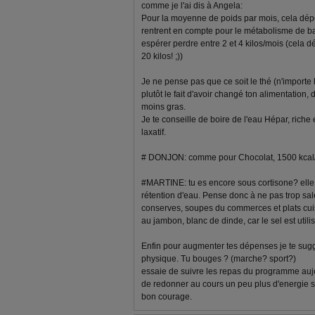
comme je l'ai dis à Angela:
Pour la moyenne de poids par mois, cela dép
rentrent en compte pour le métabolisme de 
espérer perdre entre 2 et 4 kilos/mois (cela d
20 kilos! ;))
Je ne pense pas que ce soit le thé (n'importe l
plutôt le fait d'avoir changé ton alimentation
moins gras.
Je te conseille de boire de l'eau Hépar, rich
laxatif.
# DONJON: comme pour Chocolat, 1500 kcal/j
#MARTINE: tu es encore sous cortisone? elle 
rétention d'eau. Pense donc à ne pas trop sale
conserves, soupes du commerces et plats cuis
au jambon, blanc de dinde, car le sel est uti
Enfin pour augmenter tes dépenses je te sugg
physique. Tu bouges ? (marche? sport?)
essaie de suivre les repas du programme aujo
de redonner au cours un peu plus d'energie su
bon courage.