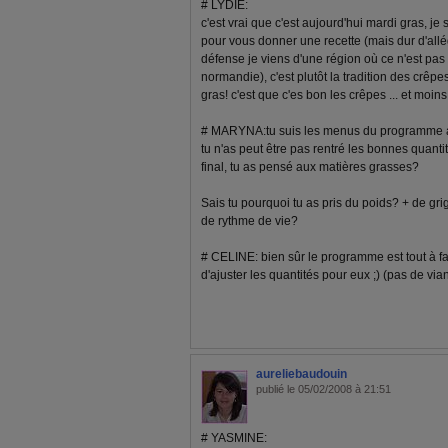
# LYDIE:
c'est vrai que c'est aujourd'hui mardi gras, je
pour vous donner une recette (mais dur d'allé
défense je viens d'une région où ce n'est pas 
normandie), c'est plutôt la tradition des crêpe
gras! c'est que c'es bon les crêpes ... et moins
# MARYNA:tu suis les menus du programme 
tu n'as peut être pas rentré les bonnes quanti
final, tu as pensé aux matières grasses?
Sais tu pourquoi tu as pris du poids? + de gr
de rythme de vie?
# CELINE: bien sûr le programme est tout à fait 
d'ajuster les quantités pour eux ;) (pas de via
aureliebaudouin
publié le 05/02/2008 à 21:51
# YASMINE: