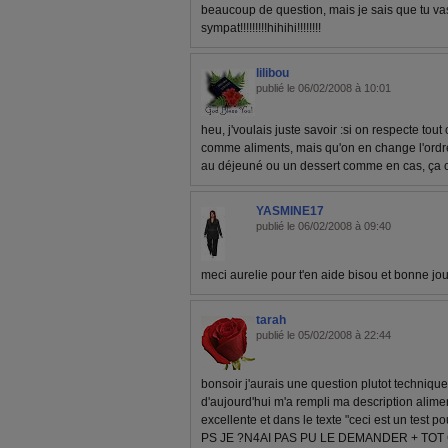
beaucoup de question, mais je sais que tu vas 
sympat!!!!!!!!!hihihi!!!!!!!!
lilibou
publié le 06/02/2008 à 10:01
heu, j'voulais juste savoir :si on respecte to
comme aliments, mais qu'on en change l'ordr
au déjeuné ou un dessert comme en cas, ça c
YASMINE17
publié le 06/02/2008 à 09:40
meci aurelie pour t'en aide bisou et bonne j
tarah
publié le 05/02/2008 à 22:44
bonsoir j'aurais une question plutot technique 
d'aujourd'hui m'a rempli ma description alimen
excellente et dans le texte "ceci est un test pou
PS JE ?N4AI PAS PU LE DEMANDER + TOT