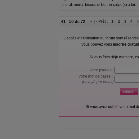
moral. merci. bisous et bonne crêpe(s) à toi.
41 - 50 de 72
«
‹ Préc.
1
2
3
4
5
L’accès et l’utilisation du forum sont réser
Vous pouvez vous
inscrire gratu
Si vous êtes déjà membre, co
votre pseudo :
votre mot de passe :
(envoyé par email)
Si vous avez oublié votre mot 