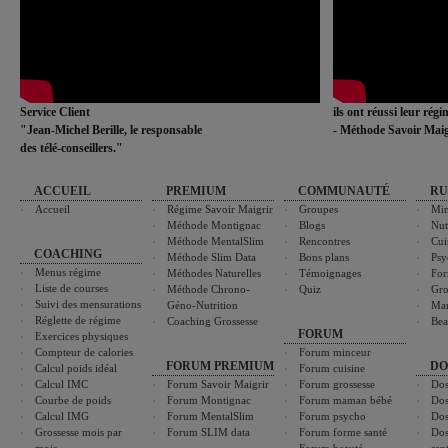
Service Client
ils ont réussi leur rég
"Jean-Michel Berille, le responsable
- Méthode Savoir Maig
des télé-conseillers."
ACCUEIL
PREMIUM
COMMUNAUTÉ
RU
Accueil
Régime Savoir Maigrir
Groupes
Min
Méthode Montignac
Blogs
Nut
Méthode MentalSlim
Rencontres
Cui
COACHING
Méthode Slim Data
Bons plans
Psy
Menus régime
Méthodes Naturelles
Témoignages
For
Liste de courses
Méthode Chrono-
Quiz
Gro
Suivi des mensurations
Géno-Nutrition
Ma
Réglette de régime
Coaching Grossesse
Bea
FORUM
Exercices physiques
Compteur de calories
Forum minceur
FORUM PREMIUM
DO
Calcul poids idéal
Forum cuisine
Calcul IMC
Forum Savoir Maigrir
Forum grossesse
Dos
Courbe de poids
Forum Montignac
Forum maman bébé
Dos
Calcul IMG
Forum MentalSlim
Forum psycho
Dos
Grossesse mois par
Forum SLIM data
Forum forme santé
Dos