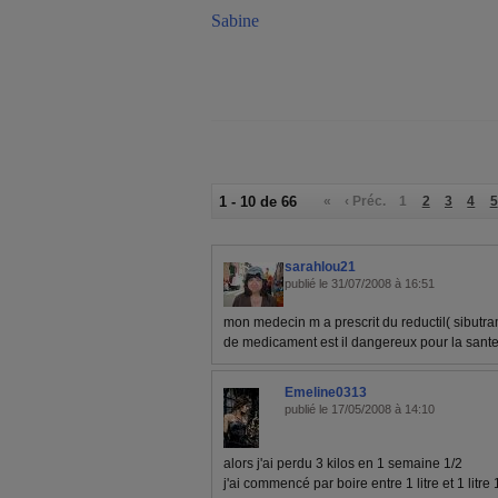
Sabine
1 - 10 de 66
«
‹ Préc.
1
2
3
4
5
sarahlou21
publié le 31/07/2008 à 16:51
mon medecin m a prescrit du reductil( sibutra
de medicament est il dangereux pour la sante
Emeline0313
publié le 17/05/2008 à 14:10
alors j'ai perdu 3 kilos en 1 semaine 1/2
j'ai commencé par boire entre 1 litre et 1 litre 