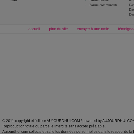
mois
Forum beauté
san
Forum communauté
Dos
Dos
Dos
accueil
plan du site
envoyer à une amie
témoigna
Forum minceur
Forum cuisine
Commencer un régime
boissons, vins et cocktails
Alimentation équilibrée et nutrition
astuces et bons plans
Minceur
Recette cuisine
exercices physiques
recette facile
produits minceur
Recette poulet
Tags
:
ventre plat
|
maigrir des fesses
|
abdominaux
|
régime américain
|
régime mayo
|
Découvrez aussi
:
exercices abdominaux
|
recette wok
|
ANXA Partenaires
:
Recette
de cuisine |
Recette cuisine
|
© 2011 copyright et éditeur AUJOURDHUI.COM / powered by AUJOURDHUI.CO
Reproduction totale ou partielle interdite sans accord préalable.
Aujourdhui.com collecte et traite les données personnelles dans le respect de la 