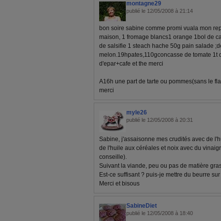
montagne29
publié le 12/05/2008 à 21:14
bon soire sabine comme promi vuala mon rep
maison, 1 fromage blancs1 orange 1bol de c
de salsifie 1 steach hache 50g pain salade ;
melon.19hpates,110gconcasse de tomate 1t 
d'epar+cafe et the merci
A16h une part de tarte ou pommes(sans le fla
merci
myle26
publié le 12/05/2008 à 20:31
Sabine, j'assaisonne mes crudités avec de l'hu
de l'huile aux céréales et noix avec du vinaigr
conseille).
Suivant la viande, peu ou pas de matière gra
Est-ce suffisant ? puis-je mettre du beurre sur
Merci et bisous
SabineDiet
publié le 12/05/2008 à 18:40