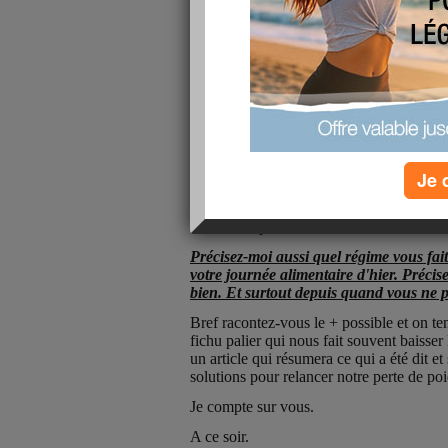
Voilà nous avons trouvé le thème qui co
Ce week-end nous allons parler
du palier
Je fais un palier, oui ! Mais pourquo
débarrasser ?
Je 
Alors je vous propose chacune de me not
bien à combien de poids perdu vous êtes
combien à perdre.
Précisez-moi aussi quel régime vous fait
votre journée alimentaire d'hier. Précis
bien. Et surtout depuis quand vous ne p
Bref racontez-vous le + possible et on 
fichu palier qui nous fait souvent baisser
un article qui résumera ce qui a été dit et
solutions pour relancer notre perte de poi
Je compte sur vous.
A ce soir.