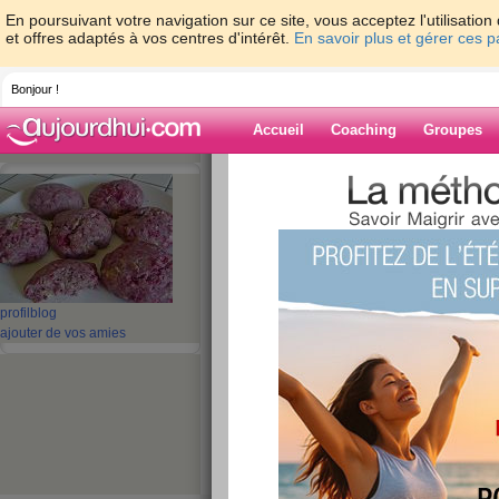
En poursuivant votre navigation sur ce site, vous acceptez l'utilisati
et offres adaptés à vos centres d'intérêt.
En savoir plus et gérer ces 
Bonjour !
Accueil
Coaching
Groupes
Accueil
>
espaces
>
SabineDiet
> Je fais 
de groupe :)
Blog de SabineD
aide blog
profil
blog
Je fais un palier po
ajouter de vos amies
consultation de gr
publié le 10/05/2008 à 10:33