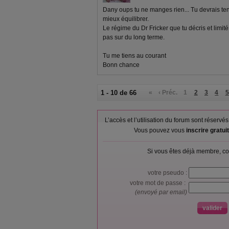
Dany oups tu ne manges rien... Tu devrais tent
mieux équilibrer.
Le régime du Dr Fricker que tu décris et limité
pas sur du long terme.
Tu me tiens au courant
Bonn chance
1 - 10 de 66
«
‹ Préc.
1
2
3
4
5
L’accès et l’utilisation du forum sont réser
Vous pouvez vous
inscrire gratu
Si vous êtes déjà membre, co
votre pseudo :
votre mot de passe :
(envoyé par email)