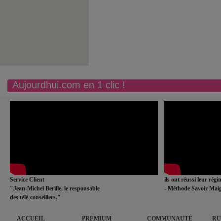
Aujourdhui.com en 1 clic !
Service Client
ils ont réussi leur rég
"Jean-Michel Berille, le responsable
- Méthode Savoir Maig
des télé-conseillers."
ACCUEIL
PREMIUM
COMMUNAUTÉ
RU