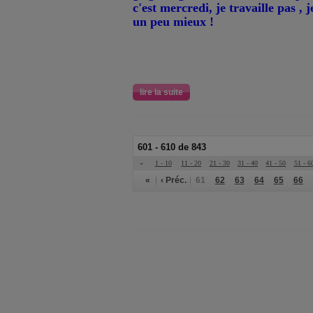
c'est mercredi, je travaille pas , 
un peu mieux !
lire la suite
601 - 610 de 843
«
1 - 10
11 - 20
21 - 30
31 - 40
41 - 50
51 - 6
«
‹ Préc.
61
62
63
64
65
66