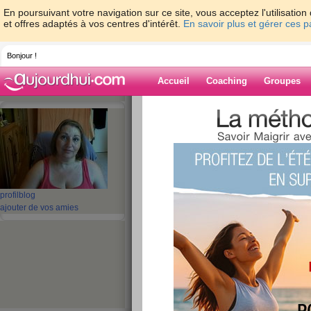
En poursuivant votre navigation sur ce site, vous acceptez l'utilisati
et offres adaptés à vos centres d'intérêt.
En savoir plus et gérer ces 
Bonjour !
Accueil
Coaching
Groupes
Accueil
>
espaces
>
patou30
Blog de patou3
aide blog
profil
blog
ajouter de vos amies
601 - 610 de 843
«
1 - 10
11 - 20
21 - 30
31 - 40
41 - 50
51 - 6
«
‹ Préc.
61
62
63
64
65
66
oh oh oh attention 
publié le 09/12/2010 à 22:05