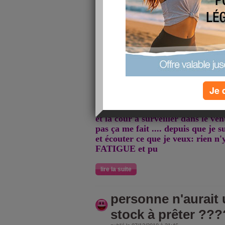
qui a déposé des chocolats en sall
cas , je reconnais en avoir
usé , m
point trop !!
pour les vegetables: tomates et cl
d'eau quasiment terminée , avec c
café ou thé , ça doit faire l'affaire
Je 
sport ? non , à part mes montées 
et la cour à surveiller dans le vent
pas ça me fait .... depuis que je s
et écouter ce que je veux: rien n'
FATIGUE et pu
lire la suite
personne n'aurait 
stock à prêter ??