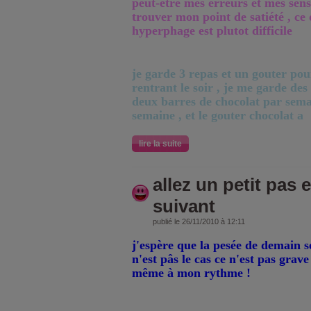
peut-être mes erreurs et mes sensa
trouver mon point de satiété , c
hyperphage est plutot difficile
je garde 3 repas et un gouter po
rentrant le soir , je me garde des
deux barres de chocolat par semai
semaine , et le gouter chocolat a
lire la suite
allez un petit pas 
suivant
publié le 26/11/2010 à 12:11
j'espère que la pesée de demain se
n'est pâs le cas ce n'est pas grave
même à mon rythme !