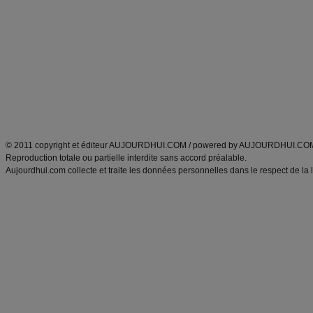
Minceur
Recette cuisine
exercices physiques
recette facile
produits minceur
Recette poulet
Tags
:
ventre plat
|
maigrir des fesses
|
abdominaux
|
régime américain
|
régime mayo
|
Découvrez aussi
:
exercices abdominaux
|
recette wok
|
ANXA Partenaires
:
Recette
de cuisine |
Recette cuisine
|
© 2011 copyright et éditeur AUJOURDHUI.COM / powered by AUJOURDHUI.CO
Reproduction totale ou partielle interdite sans accord préalable.
Aujourdhui.com collecte et traite les données personnelles dans le respect de la 