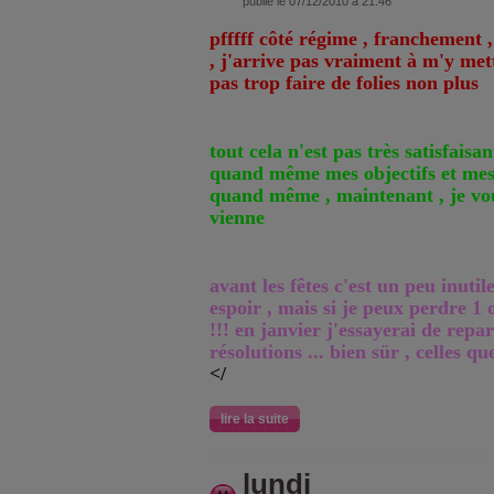
publié le 07/12/2010 à 21:46
pfffff côté régime , franchement ,
, j'arrive pas vraiment à m'y mett
pas trop faire de folies non plus
tout cela n'est pas très satisfaisan
quand même mes objectifs et mes
quand même , maintenant , je vou
vienne
avant les fêtes c'est un peu inutile
espoir , mais si je peux perdre 1 
!!! en janvier j'essayerai de repa
résolutions ... bien sür , celles qu
</
lire la suite
lundi