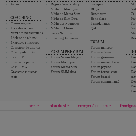
Accueil
Régime Savoir Maigrir
Groupes
Min
Méthode Montignac
Blogs
Nut
Méthode MentalSlim
Rencontres
Cui
COACHING
Méthode Slim Data
Bons plans
Psy
Menus régime
Méthodes Naturelles
Témoignages
For
Liste de courses
Méthode Chrono-
Quiz
Gro
Suivi des mensurations
Géno-Nutrition
Ma
Réglette de régime
Coaching Grossesse
Bea
FORUM
Exercices physiques
Compteur de calories
Forum minceur
FORUM PREMIUM
DO
Calcul poids idéal
Forum cuisine
Calcul IMC
Forum Savoir Maigrir
Forum grossesse
Dos
Courbe de poids
Forum Montignac
Forum maman bébé
Dos
Calcul IMG
Forum MentalSlim
Forum psycho
Dos
Grossesse mois par
Forum SLIM data
Forum forme santé
Dos
mois
Forum beauté
san
Forum communauté
Dos
Dos
Dos
accueil
plan du site
envoyer à une amie
témoigna
Forum minceur
Forum cuisine
Commencer un régime
boissons, vins et cocktails
Alimentation équilibrée et nutrition
astuces et bons plans