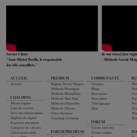
Service Client
ils ont réussi leur rég
"Jean-Michel Berille, le responsable
- Méthode Savoir Maig
des télé-conseillers."
ACCUEIL
PREMIUM
COMMUNAUTÉ
RU
Accueil
Régime Savoir Maigrir
Groupes
Min
Méthode Montignac
Blogs
Nut
Méthode MentalSlim
Rencontres
Cui
COACHING
Méthode Slim Data
Bons plans
Psy
Menus régime
Méthodes Naturelles
Témoignages
For
Liste de courses
Méthode Chrono-
Quiz
Gro
Suivi des mensurations
Géno-Nutrition
Ma
Réglette de régime
Coaching Grossesse
Bea
FORUM
Exercices physiques
Compteur de calories
Forum minceur
FORUM PREMIUM
DO
Calcul poids idéal
Forum cuisine