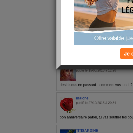
la journée !!
1 - 8 de 8
«
‹ Préc.
1
Suiv. ›
»
Je 
emiliearchi76
publié le 15/05/2018 à 12:28
des bisous en passant....comment vas tu toi ?
malone
publié le 27/10/2015 à 20:34
bon anniversaire patou, tu vas souffler tes bo
TITISARDINE