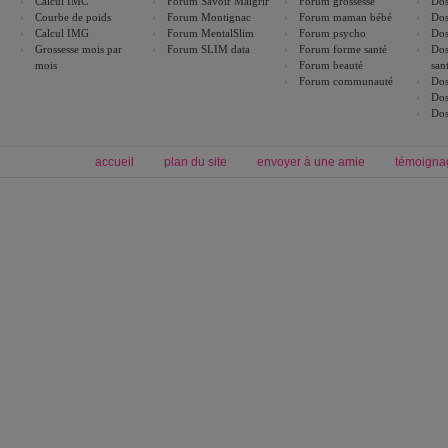
Calcul IMC
Forum Savoir Maigrir
Forum grossesse
Dos
Courbe de poids
Forum Montignac
Forum maman bébé
Dos
Calcul IMG
Forum MentalSlim
Forum psycho
Dos
Grossesse mois par
Forum SLIM data
Forum forme santé
Dos
mois
Forum beauté
san
Forum communauté
Dos
Dos
Dos
accueil
plan du site
envoyer à une amie
témoigna
Forum minceur
Forum cuisine
Commencer un régime
boissons, vins et cocktails
Alimentation équilibrée et nutrition
astuces et bons plans
Minceur
Recette cuisine
exercices physiques
recette facile
produits minceur
Recette poulet
Tags
:
ventre plat
|
maigrir des fesses
|
abdominaux
|
régime américain
|
régime mayo
|
Découvrez aussi
:
exercices abdominaux
|
recette wok
|
ANXA Partenaires
:
Recette
de cuisine |
Recette cuisine
|