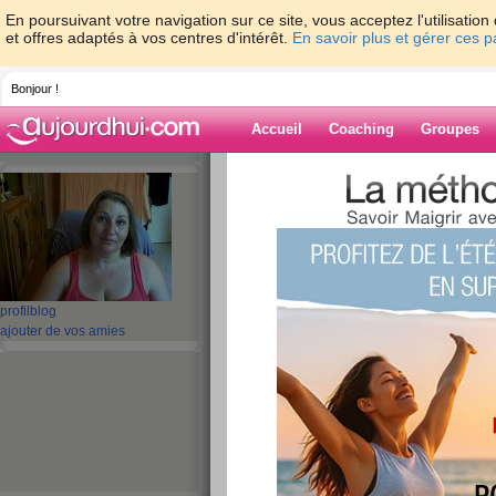
En poursuivant votre navigation sur ce site, vous acceptez l'utilisati
et offres adaptés à vos centres d'intérêt.
En savoir plus et gérer ces 
Bonjour !
Accueil
Coaching
Groupes
Accueil
>
espaces
>
patou30
> passage 
Blog de patou3
aide blog
passage du diman
profil
blog
ajouter de vos amies
publié le 06/09/2015 à 07:40
coucou les filles ! je ne vous oublie
gestion de l'accident puis semaine d
peu surbookée ! mais je reviens dès
j'espère que vous allez toutes bien 