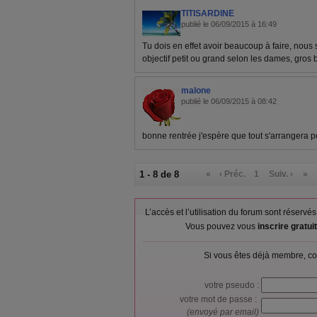
TITISARDINE
publié le 06/09/2015 à 16:49
Tu dois en effet avoir beaucoup à faire, nou
objectif petit ou grand selon les dames, gros 
malone
publié le 06/09/2015 à 08:42
bonne rentrée j'espère que tout s'arrangera po
1 - 8 de 8
«
‹ Préc.
1
Suiv. ›
»
L’accès et l’utilisation du forum sont réser
Vous pouvez vous
inscrire gratu
Si vous êtes déjà membre, co
votre pseudo :
votre mot de passe :
(envoyé par email)