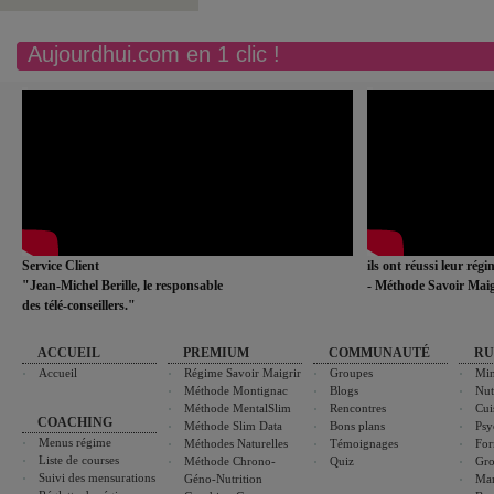
Aujourdhui.com en 1 clic !
Service Client
ils ont réussi leur rég
"Jean-Michel Berille, le responsable
- Méthode Savoir Maig
des télé-conseillers."
ACCUEIL
PREMIUM
COMMUNAUTÉ
RU
Accueil
Régime Savoir Maigrir
Groupes
Min
Méthode Montignac
Blogs
Nut
Méthode MentalSlim
Rencontres
Cui
COACHING
Méthode Slim Data
Bons plans
Psy
Menus régime
Méthodes Naturelles
Témoignages
For
Liste de courses
Méthode Chrono-
Quiz
Gro
Suivi des mensurations
Géno-Nutrition
Ma