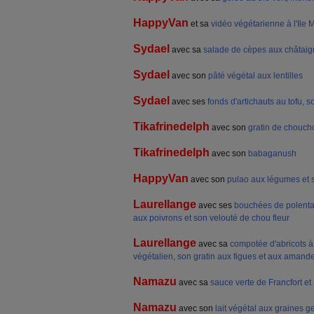
HappyVan
et sa
vidéo végétarienne à l'Ile 
Sydael
avec sa
salade de cèpes aux châtai
Sydael
avec son
pâté végétal aux lentilles
Sydael
avec ses
fonds d'artichauts au tofu, s
Tikafrinedelph
avec son
gratin de chouch
Tikafrinedelph
avec son
babaganush
HappyVan
avec son
pulao aux légumes et 
Laurellange
avec ses
bouchées de polenta,
aux poivrons et son velouté de chou fleur
Laurellange
avec sa
compotée d'abricots 
végétalien, son gratin aux figues et aux amand
Namazu
avec sa
sauce verte de Francfort et
Namazu
avec son
lait végétal aux graines 