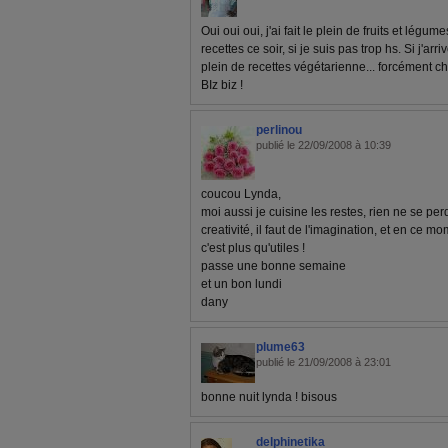
Oui oui oui, j'ai fait le plein de fruits et légum
recettes ce soir, si je suis pas trop hs. Si j'a
plein de recettes végétarienne... forcément c
BIz biz !
perlinou
publié le 22/09/2008 à 10:39
coucou Lynda,
moi aussi je cuisine les restes, rien ne se perd
creativité, il faut de l'imagination, et en ce m
c'est plus qu'utiles !
passe une bonne semaine
et un bon lundi
dany
plume63
publié le 21/09/2008 à 23:01
bonne nuit lynda ! bisous
delphinetika