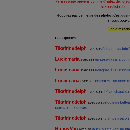
Pensez à me prévenir comme d'habitude, lorsqu
je vous liste ci-de
N'oubliez pas de mettre des photos, c'est qua
si vous pouvez
Bon dimanche
Participantes :
Tikafrinedelph
avec ses
épinards au tofu
Luciemaria
avec ses
empanadas à la pomm
Luciemaria
avec ses
lasagnes à la ratatouil
Luciemaria
avec ses
boulettes d'amande à 
Tikafrinedelph
avec son
chèvre chaud sur 
Tikafrinedelph
avec son
velouté de bettera
poires et aux épices
Tikafrinedelph
avec son
hummus maison
HappyVan
avec sa
gelée au thé vert, menth