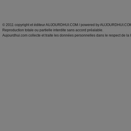
Découvrez aussi
:
exercices abdominaux
|
recette wok
|
ANXA Partenaires
:
Recette
de cuisine |
Recette cuisine
|
© 2011 copyright et éditeur AUJOURDHUI.COM / powered by AUJOURDHUI.CO
Reproduction totale ou partielle interdite sans accord préalable.
Aujourdhui.com collecte et traite les données personnelles dans le respect de la 