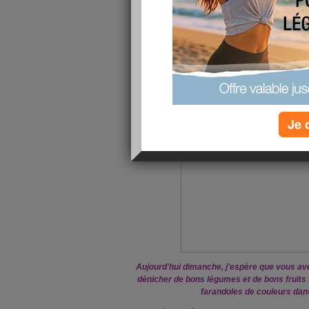
Je vois que vos papilles n'ont rien co
végétarienne
et après lecture de vo
que demain
lundi 22 jusqu'à dimanche 28
, n
végétarienne de votre choix ! Vous pouvez en
Recette végétari
Je 
Aujourd'hui dimanche, j'espère que vous ave
dénicher de bons légumes et de bons fruits f
farandoles de couleurs dan