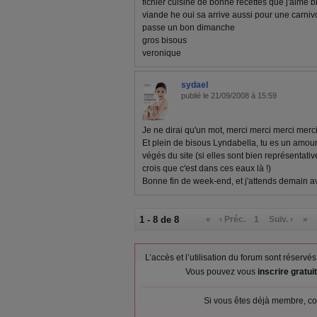
fichier cuisine de bonne recettes que j'aime b
viande he oui sa arrive aussi pour une carn
passe un bon dimanche
gros bisous
veronique
sydael
publié le 21/09/2008 à 15:59
Je ne dirai qu'un mot, merci merci merci merci !!
Et plein de bisous Lyndabella, tu es un amou
végés du site (si elles sont bien représentativ
crois que c'est dans ces eaux là !)
Bonne fin de week-end, et j'attends demain a
1 - 8 de 8
«
‹ Préc.
1
Suiv. ›
»
L’accès et l’utilisation du forum sont réser
Vous pouvez vous
inscrire gratu
Si vous êtes déjà membre, co