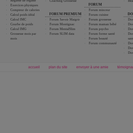
Réglette de régime
Coaching Grossesse
Bea
FORUM
Exercices physiques
Compteur de calories
Forum minceur
FORUM PREMIUM
DO
Calcul poids idéal
Forum cuisine
Calcul IMC
Forum Savoir Maigrir
Forum grossesse
Dos
Courbe de poids
Forum Montignac
Forum maman bébé
Dos
Calcul IMG
Forum MentalSlim
Forum psycho
Dos
Grossesse mois par
Forum SLIM data
Forum forme santé
Dos
mois
Forum beauté
san
Forum communauté
Dos
Dos
Dos
accueil
plan du site
envoyer à une amie
témoigna
Forum minceur
Forum cuisine
Commencer un régime
boissons, vins et cocktails
Alimentation équilibrée et nutrition
astuces et bons plans
Minceur
Recette cuisine
exercices physiques
recette facile
produits minceur
Recette poulet
Tags
:
ventre plat
|
maigrir des fesses
|
abdominaux
|
régime américain
|
régime mayo
|