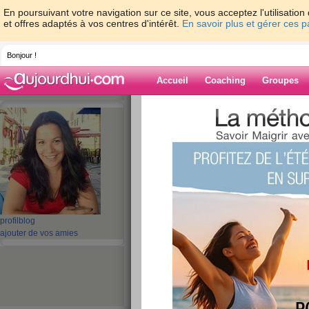
En poursuivant votre navigation sur ce site, vous acceptez l'utilisati
et offres adaptés à vos centres d'intérêt.
En savoir plus et gérer ces 
Bonjour !
Accueil
Coaching
Groupes
Accueil
>
espaces
>
lyndatan
> Recette v
recette végétarienne
Blog de lyndata
aide blog
Recette végétarie
profil
blog
sur la recette végé
ajouter de vos amies
publié le 21/09/2008 à 15:11
Bonjour à toutes e