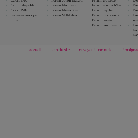
Calcul IMC
Forum Savoir Maigrir
Forum grossesse
Dos
Courbe de poids
Forum Montignac
Forum maman bébé
Dos
Calcul IMG
Forum MentalSlim
Forum psycho
Dos
Grossesse mois par
Forum SLIM data
Forum forme santé
Dos
mois
Forum beauté
san
Forum communauté
Dos
Dos
Dos
accueil
plan du site
envoyer à une amie
témoigna
Forum minceur
Forum cuisine
Commencer un régime
boissons, vins et cocktails
Alimentation équilibrée et nutrition
astuces et bons plans
Minceur
Recette cuisine
exercices physiques
recette facile
produits minceur
Recette poulet
Tags
:
ventre plat
|
maigrir des fesses
|
abdominaux
|
régime américain
|
régime mayo
|
Découvrez aussi
:
exercices abdominaux
|
recette wok
|
ANXA Partenaires
:
Recette
de cuisine |
Recette cuisine
|