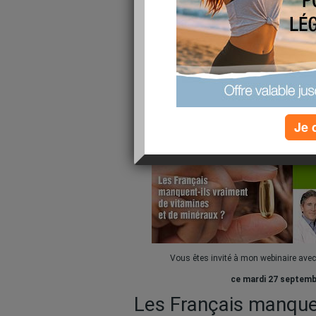
{RENTRÉE} Vous êt
mon 1er webinaire
septembre à 13h :
manquent-ils vrai
vitamines ?!
publié le 26/09/2016 à 10:04
Je 
Vous êtes invité à mon webinaire avec 
ce mardi 27 septemb
Les Français manquen