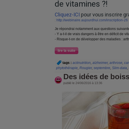
de vitamines ?!
Cliquez-ICI
pour vous inscrire g
:
http://webinaire.aujourdhui.com/inscription-26
Je répondrai notamment aux questions suivant
- Y a-t-il de vrais dangers à être en déficit de 
- Risque-t-on de développer des maladies : art
lire la suite
tags :
actinutrition
,
alzheimer
,
arthrose
,
ca
phytothérapie
,
Rougier
,
septembre
,
Slim-data
,
Des idées de boiss
publié le 24/06/2016 à 13:36