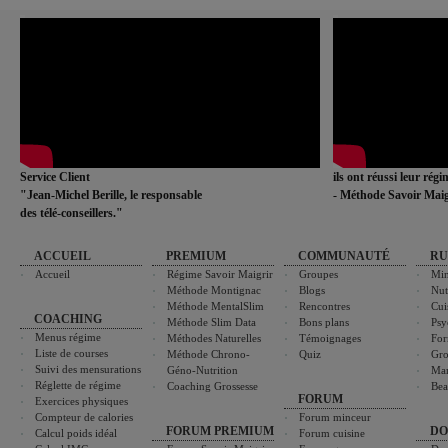
Service Client
ils ont réussi leur rég
"Jean-Michel Berille, le responsable
- Méthode Savoir Maig
des télé-conseillers."
ACCUEIL
PREMIUM
COMMUNAUTÉ
RU
Accueil
Régime Savoir Maigrir
Groupes
Min
Méthode Montignac
Blogs
Nut
Méthode MentalSlim
Rencontres
Cui
COACHING
Méthode Slim Data
Bons plans
Psy
Menus régime
Méthodes Naturelles
Témoignages
For
Liste de courses
Méthode Chrono-
Quiz
Gro
Suivi des mensurations
Géno-Nutrition
Ma
Réglette de régime
Coaching Grossesse
Bea
FORUM
Exercices physiques
Compteur de calories
Forum minceur
FORUM PREMIUM
DO
Calcul poids idéal
Forum cuisine