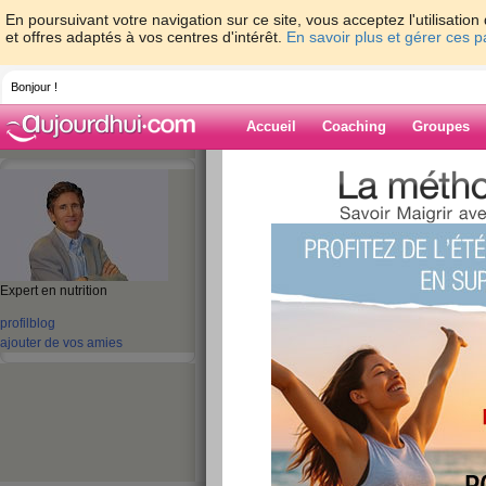
En poursuivant votre navigation sur ce site, vous acceptez l'utilisati
et offres adaptés à vos centres d'intérêt.
En savoir plus et gérer ces 
Bonjour !
Accueil
Coaching
Groupes
Accueil
>
espaces
>
YannRougier
Blog de YannRo
Expert en nutrition
aide blog
profil
blog
ajouter de vos amies
1 - 10 de 206
«
1 - 10
11 - 20
21 - 21
»
«
‹ Préc.
1
2
3
4
5
6