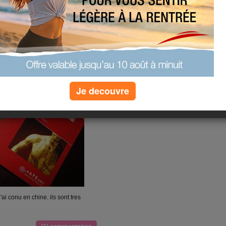
MON METIER
Je decouvre
i conu en chine. ils sont tres