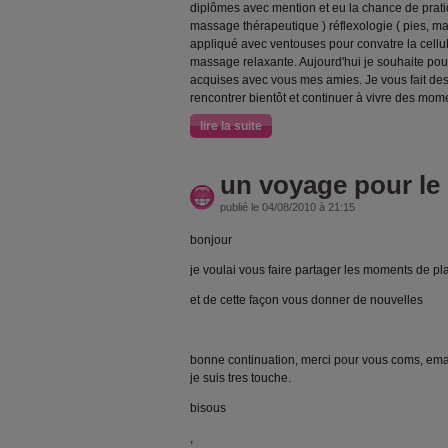
diplômes avec mention et eu la chance de pratiqu
massage thérapeutique ) réflexologie ( pies, main
appliqué avec ventouses pour convatre la cellul
massage relaxante. Aujourd'hui je souhaite po
acquises avec vous mes amies. Je vous fait des
rencontrer bientôt et continuer à vivre des mo
lire la suite
un voyage pour le 
publié le 04/08/2010 à 21:15
bonjour
je voulai vous faire partager les moments de pl
et de cette façon vous donner de nouvelles
bonne continuation, merci pour vous coms, emai
je suis tres touche.
bisous
,