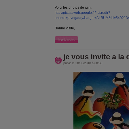
Voici les photos de juin:
http://picasaweb.google.fr/lh/sredir?
uname=javegaury&target=ALBUM&id=549213
Bonne visite,
lire la suite
je vous invite a la
publié le 30/03/2010 à 00:30