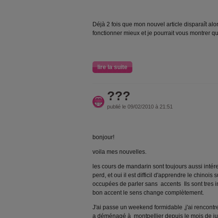
Déjà 2 fois que mon nouvel article disparaît alor
fonctionner mieux et je pourrait vous montrer 
lire la suite
???
publié le 09/02/2010 à 21:51
bonjour!
voila mes nouvelles.
les cours de mandarin sont toujours aussi inté
perd, et oui il est difficil d'apprendre le chinois
occupées de parler sans accents Ils sont tres i
bon accent le sens change complètement.
J'ai passe un weekend formidable ,j'ai rencont
a déménagé à montpellier depuis le mois de ju