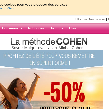
on de cookies pour vous proposer des services
paramètres.
M'inscrire
|
Me connecter
|
?
Communauté
Rubriques
Boutique
Plus...
7
8
9
10
Suiv. ›
»
ASSAGE
ARCHIVES
NOIS ET