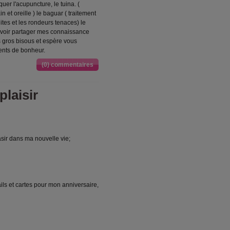
er l'acupuncture, le tuina. (
 et oreille ) le baguar ( traitement
ites et les rondeurs tenaces) le
uvoir partager mes connaissance
 gros bisous et espère vous
ments de bonheur.
(0) commentaires
plaisir
asir dans ma nouvelle vie;
ls et cartes pour mon anniversaire,