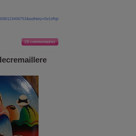
4090123406753&authkey=Gv1sRgCKq6rdaJxd20aQ&feat=email
(3) commentaires
 decremaillere