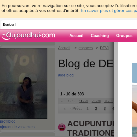
En poursuivant votre navigation sur ce site, vous acceptez l'utilisati
et offres adaptés à vos centres d'intérêt.
En savoir plus et gérer ces 
Bonjour !
Accueil
Coaching
Groupes
Accueil
>
espaces
>
DEVI
Blog de DEVI
aide blog
1 - 10 de 303
«
1 - 10
11 - 20
21 - 30
31 - 31
»
«
‹ Préc.
1
2
3
4
5
6
ACUPUNTURE, M
profil
blog
ajouter de vos amies
TRADITIONEL CHI