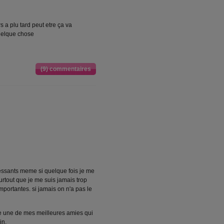
s a plu tard peut etre ça va
quelque chose
(9) commentaires
ressants meme si quelque fois je me
 surtout que je me suis jamais trop
mportantes. si jamais on n'a pas le
re une de mes meilleures amies qui
in.