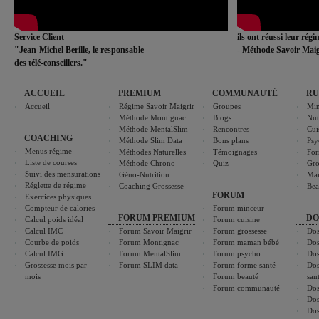
Service Client
ils ont réussi leur rég
"Jean-Michel Berille, le responsable
- Méthode Savoir Maig
des télé-conseillers."
ACCUEIL
PREMIUM
COMMUNAUTÉ
RU
Accueil
Régime Savoir Maigrir
Groupes
Min
Méthode Montignac
Blogs
Nut
Méthode MentalSlim
Rencontres
Cui
COACHING
Méthode Slim Data
Bons plans
Psy
Menus régime
Méthodes Naturelles
Témoignages
For
Liste de courses
Méthode Chrono-
Quiz
Gro
Suivi des mensurations
Géno-Nutrition
Ma
Réglette de régime
Coaching Grossesse
Bea
FORUM
Exercices physiques
Compteur de calories
Forum minceur
FORUM PREMIUM
DO
Calcul poids idéal
Forum cuisine
Calcul IMC
Forum Savoir Maigrir
Forum grossesse
Dos
Courbe de poids
Forum Montignac
Forum maman bébé
Dos
Calcul IMG
Forum MentalSlim
Forum psycho
Dos
Grossesse mois par
Forum SLIM data
Forum forme santé
Dos
mois
Forum beauté
san
Forum communauté
Dos
Dos
Dos