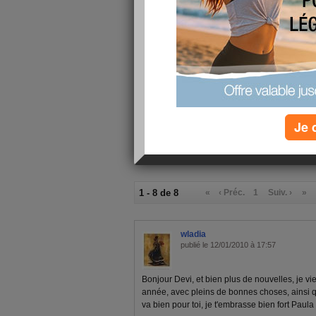
à vous toutes je voudrai remercie et une bonne 
nouvelle année de votre compagnie profiter.
voila mon souhait!!!
Je 
1 - 8 de 8
«
‹ Préc.
1
Suiv. ›
»
wladia
publié le 12/01/2010 à 17:57
Bonjour Devi, et bien plus de nouvelles, je v
année, avec pleins de bonnes choses, ainsi qu
va bien pour toi, je t'embrasse bien fort Paula