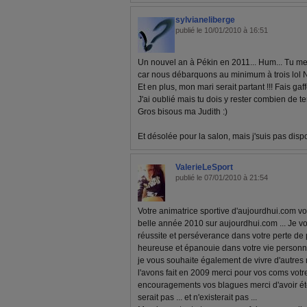
sylvianeliberge
publié le 10/01/2010 à 16:51
Un nouvel an à Pékin en 2011... Hum... Tu me t
car nous débarquons au minimum à trois lol 
Et en plus, mon mari serait partant !!! Fais gaf
J'ai oublié mais tu dois y rester combien de t
Gros bisous ma Judith :)
Et désolée pour la salon, mais j'suis pas dis
ValerieLeSport
publié le 07/01/2010 à 21:54
Votre animatrice sportive d'aujourdhui.com v
belle année 2010 sur aujourdhui.com ... Je v
réussite et perséverance dans votre perte de p
heureuse et épanouie dans votre vie personnel
je vous souhaite également de vivre d'autr
l'avons fait en 2009 merci pour vos coms votr
encouragements vos blagues merci d'avoir été
serait pas ... et n'existerait pas ...