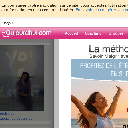
En poursuivant votre navigation sur ce site, vous acceptez l'utilisati
et offres adaptés à vos centres d'intérêt.
En savoir plus et gérer ces 
Bonjour !
Accueil
Coaching
Groupes
Accueil
>
espaces
>
DEVI
> A vous toute
Blog de DEVI
aide blog
A vous toutes
publié le 03/01/2010 à 04:39
mes amies qui m'ont soutenu, motive et passionn
profil
blog
ajouter de vos amies
je vous trouve a chaque fois, rempli de nouveaut
de volonté.