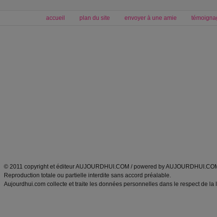
accueil
plan du site
envoyer à une amie
témoigna
Forum minceur
Forum cuisine
Commencer un régime
boissons, vins et cocktails
Alimentation équilibrée et nutrition
astuces et bons plans
Minceur
Recette cuisine
exercices physiques
recette facile
produits minceur
Recette poulet
Tags
:
ventre plat
|
maigrir des fesses
|
abdominaux
|
régime américain
|
régime mayo
|
Découvrez aussi
:
exercices abdominaux
|
recette wok
|
ANXA Partenaires
:
Recette
de cuisine |
Recette cuisine
|
© 2011 copyright et éditeur AUJOURDHUI.COM / powered by AUJOURDHUI.CO
Reproduction totale ou partielle interdite sans accord préalable.
Aujourdhui.com collecte et traite les données personnelles dans le respect de la 