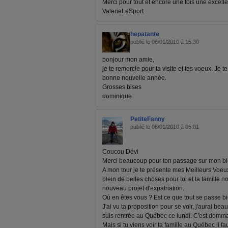
Merci pour tout et encore une fois une excel
ValerieLeSport
hepatante
publié le 06/01/2010 à 15:30
bonjour mon amie,
je te remercie pour ta visite et tes voeux. Je 
bonne nouvelle année.
Grosses bises
dominique
PetiteFanny
publié le 06/01/2010 à 05:01
Coucou Dévi
Merci beaucoup pour ton passage sur mon blog, 
A mon tour je te présente mes Meilleurs Voeu
plein de belles choses pour toi et ta famille 
nouveau projet d'expatriation.
Où en êtes vous ? Est ce que tout se passe b
J'ai vu ta proposition pour se voir, j'aurai 
suis rentrée au Québec ce lundi. C'est dommage
Mais si tu viens voir ta famille au Québec il f