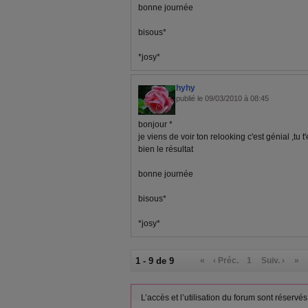
bonne journée
bisous*
*josy*
hyhy
publié le 09/03/2010 à 08:45
bonjour *
je viens de voir ton relooking c'est génial ,tu t
bien le résultat
bonne journée
bisous*
*josy*
1 - 9 de 9
«
‹ Préc.
1
Suiv. ›
»
L’accès et l’utilisation du forum sont réser