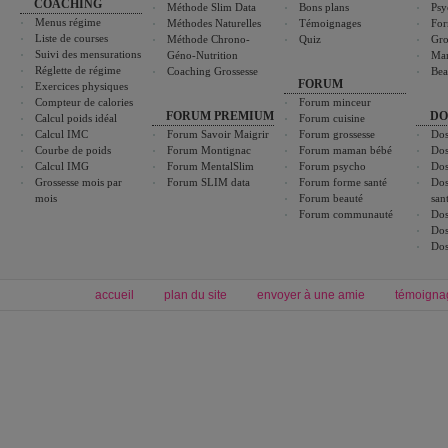
COACHING
Méthode Slim Data
Bons plans
Psy
Menus régime
Méthodes Naturelles
Témoignages
For
Liste de courses
Méthode Chrono-
Quiz
Gro
Suivi des mensurations
Géno-Nutrition
Ma
Réglette de régime
Coaching Grossesse
Bea
FORUM
Exercices physiques
Compteur de calories
Forum minceur
FORUM PREMIUM
DO
Calcul poids idéal
Forum cuisine
Calcul IMC
Forum Savoir Maigrir
Forum grossesse
Dos
Courbe de poids
Forum Montignac
Forum maman bébé
Dos
Calcul IMG
Forum MentalSlim
Forum psycho
Dos
Grossesse mois par
Forum SLIM data
Forum forme santé
Dos
mois
Forum beauté
san
Forum communauté
Dos
Dos
Dos
accueil
plan du site
envoyer à une amie
témoigna
Forum minceur
Forum cuisine
Commencer un régime
boissons, vins et cocktails
Alimentation équilibrée et nutrition
astuces et bons plans
Minceur
Recette cuisine
exercices physiques
recette facile