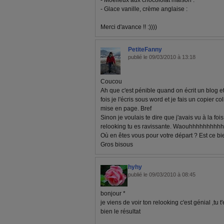
- Moelleux aux chocololat maison :
- Glace vanille, crème anglaise :
Merci d'avance !! :))))
PetiteFanny
publié le 09/03/2010 à 13:18
Coucou
Ah que c'est pénible quand on écrit un blog et
fois je l'écris sous word et je fais un copier col
mise en page. Bref
Sinon je voulais te dire que j'avais vu à la foi
relooking tu es ravissante. Waouhhhhhhhhhhh
Où en êtes vous pour votre départ ? Est ce bi
Gros bisous
hyhy
publié le 09/03/2010 à 08:45
bonjour *
je viens de voir ton relooking c'est génial ,tu t
bien le résultat