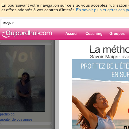
En poursuivant votre navigation sur ce site, vous acceptez l'utilisati
et offres adaptés à vos centres d'intérêt.
En savoir plus et gérer ces 
Bonjour !
Accueil
Coaching
Groupes
Accueil
>
espaces
>
DEVI
> CA BLOG M
Blog de DEVI
aide blog
CA BLOG MON B
publié le 07/03/2010 à 19:17
Déjà 2 fois que mon nouvel article disparaît alor
profil
blog
fonctionner mieux et je pourrait vous montrer 
ajouter de vos amies