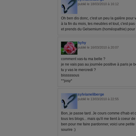
publié le 18/03/2010 à 16:12
Oh ben dis donc, c'est un peu la galère pour vo
à la fin du mois, tes meubles et tout, c'est pa
et prends du Gelsemium (homéopathie) pour gé
hyhy
publié le 16/03/2010 à 20:07
comment vas-tu ma belle ?
je ne vais pas au journée positive à paris je 
tu y vas le mercredi ?
bisssssous
**josy*
sylvianeliberge
publié le 13/03/2010 à 22:55
Bon, je passe tard. Je cours comme d'hab et c
tous les blogs... mais qu'il me tient à coeur d
ben pour me faire pardonner, voici une petite b
sourire :)