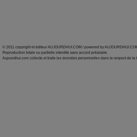
produits minceur
Recette poulet
Tags
:
ventre plat
|
maigrir des fesses
|
abdominaux
|
régime américain
|
régime mayo
|
Découvrez aussi
:
exercices abdominaux
|
recette wok
|
ANXA Partenaires
:
Recette
de cuisine |
Recette cuisine
|
© 2011 copyright et éditeur AUJOURDHUI.COM / powered by AUJOURDHUI.CO
Reproduction totale ou partielle interdite sans accord préalable.
Aujourdhui.com collecte et traite les données personnelles dans le respect de la 