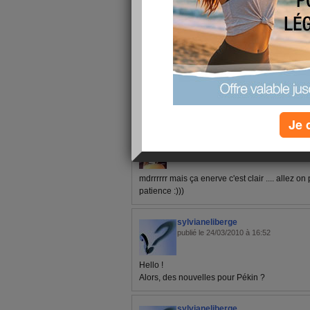
1 - 9 de 9
«
‹ Préc.
1
Suiv. ›
»
Je 
ValerieLeSport
publié le 24/03/2010 à 16:53
mdrrrrrr mais ça enerve c'est clair .... allez o
patience :)))
sylvianeliberge
publié le 24/03/2010 à 16:52
Hello !
Alors, des nouvelles pour Pékin ?
sylvianeliberge