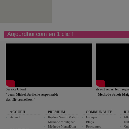
Aujourdhui.com en 1 clic !
Service Client
ils ont réussi leur rég
"Jean-Michel Berille, le responsable
- Méthode Savoir Maig
des télé-conseillers."
ACCUEIL
PREMIUM
COMMUNAUTÉ
RU
Accueil
Régime Savoir Maigrir
Groupes
Min
Méthode Montignac
Blogs
Nut
Méthode MentalSlim
Rencontres
Cui