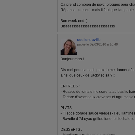
Ca prend combien de psychologues pour ch
Réponse : un seul, mais il faut que l'ampoule
Bon week-end :)
Bisessssssssssssssssssssssssss
cecileneuville
publié le 09/03/2010 à 16:49
Bonjour miss !
Dis-moi pour samedi, peux-tu me donner dès
ainsi que ceux de Jacky et Isa ? :)
ENTREES :
- Rosace de tomate mozzarella au basilic frais
- Tartare d'avocat aux crevettes et agrumes d'
PLATS :
- Filet de dorade sauce vierges - Feuillantine
- Bavette d 'ALoyau grillée fondue d'echalotte
DESSERTS :