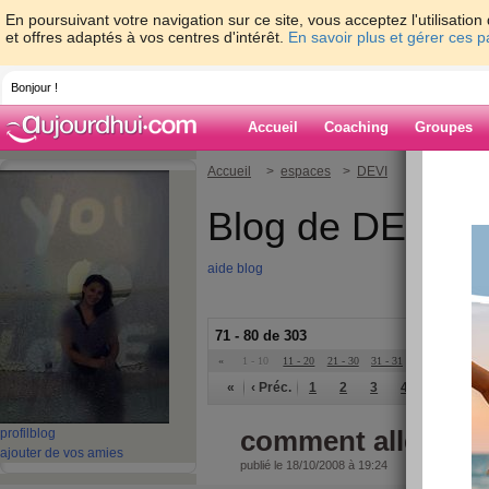
En poursuivant votre navigation sur ce site, vous acceptez l'utilisati
et offres adaptés à vos centres d'intérêt.
En savoir plus et gérer ces 
Bonjour !
Accueil
Coaching
Groupes
Accueil
>
espaces
>
DEVI
Blog de DEVI
aide blog
71 - 80 de 303
«
1 - 10
11 - 20
21 - 30
31 - 31
»
«
‹ Préc.
1
2
3
4
5
6
comment allez vo
profil
blog
ajouter de vos amies
publié le 18/10/2008 à 19:24