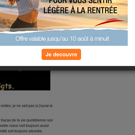
Je decouvre
sites, je ne sait pas si j'aurai le
 tracas de la vie quotidienne son
votre coeur soit toujours aussi
itié soit toujours allumée.