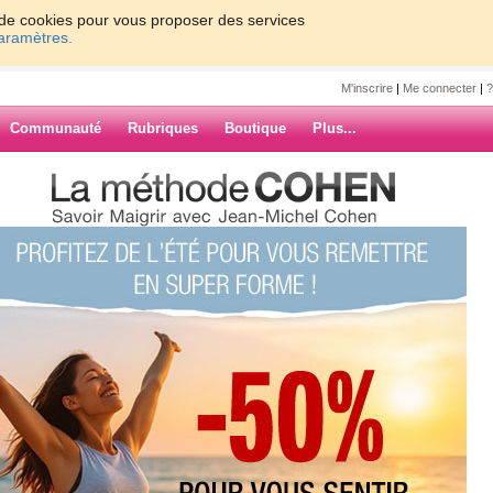
on de cookies pour vous proposer des services
paramètres.
M'inscrire
|
Me connecter
|
?
Communauté
Rubriques
Boutique
Plus...
7
8
9
10
Suiv. ›
»
us?
ARCHIVES