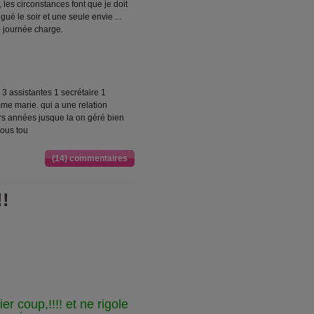
les circonstances font que je doit
igué le soir et une seule envie ...
 journée charge.
 assistantes 1 secrétaire 1
me marie. qui a une relation
s années jusque la on géré bien
nous tou
(14) commentaires
!!
r coup,!!!! et ne rigole