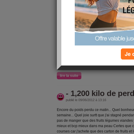
Et hop 36,1 de perdu depuis le 2/1/12. A la vei
suis fiere de moi
lire la suite
- 800 g
publié le 23/06/2012 à 11:44
Bonjour Pesée ce matin et magique ... Je vois le
Je 
perdu 800g et ça continue tout doucement pour m
perds moins vite qu'avant mais tt de meme la per
kilos partent moins vite que les premiers Biz à 
lire la suite
- 1,200 kilo de per
publié le 09/06/2012 à 13:16
Encore du poids perdu ce matin... Quel bonheur..
semaine... Quel joie surtt que j'ai stagné pend
pas de manger que des fruits légumes viandes 
mieux et bcp mieux dans ma peau Certes que c
courses car j'achete que des carton de fruits e