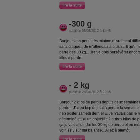
lire la suite
-300 g
publié le 06/05/2012 à 11:46
Bonjour Une perte très minime et vraiment difficil
sans craqué... Je m'attendais à plus surtt qu'il 
barre des 30 kg... Bref je dois persévérer encor
kilos à perdre
lire la suite
- 2 kg
publié le 28/04/2012 à 22:15
Bonjour 2 kilos de perdu depuis deux semaines 
perdu... J'ai eu bcp de mal à perdre la semaine 
rien poster samedi dernier ... Je n'avais pas le
déterminé et j'ai un objectif c 2 autres kilos 
ça je vais atteindre les 30 kg de perdu et en 
voir les 5 sur ma balance... Allez à bientôt
lire la suite