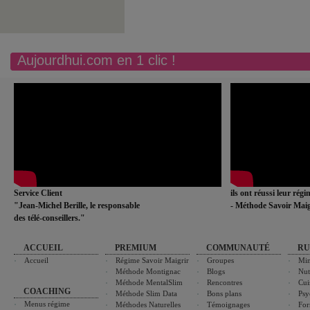
Aujourdhui.com en 1 clic !
Service Client
ils ont réussi leur rég
"Jean-Michel Berille, le responsable
- Méthode Savoir Maig
des télé-conseillers."
ACCUEIL
PREMIUM
COMMUNAUTÉ
RU
Accueil
Régime Savoir Maigrir
Groupes
Min
Méthode Montignac
Blogs
Nut
Méthode MentalSlim
Rencontres
Cui
COACHING
Méthode Slim Data
Bons plans
Psy
Menus régime
Méthodes Naturelles
Témoignages
For