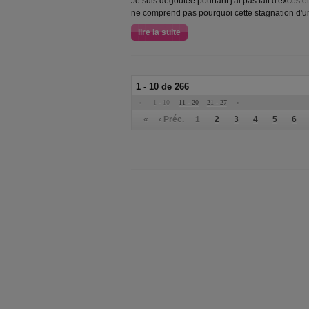
Je suis dégoûtée pourtant j'ai pas fait d'excès e
ne comprend pas pourquoi cette stagnation d'u
lire la suite
1 - 10 de 266
«
1 - 10
11 - 20
21 - 27
»
«
‹ Préc.
1
2
3
4
5
6