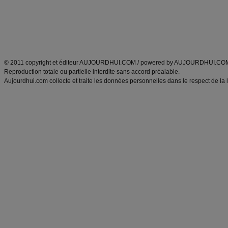
Tags
:
ventre plat
|
maigrir des fesses
|
abdominaux
|
régime américain
|
régime mayo
|
Découvrez aussi
:
exercices abdominaux
|
recette wok
|
ANXA Partenaires
:
Recette
de cuisine |
Recette cuisine
|
© 2011 copyright et éditeur AUJOURDHUI.COM / powered by AUJOURDHUI.CO
Reproduction totale ou partielle interdite sans accord préalable.
Aujourdhui.com collecte et traite les données personnelles dans le respect de la 