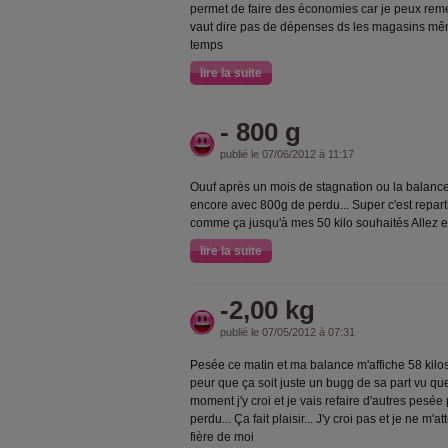
permet de faire des économies car je peux reme
vaut dire pas de dépenses ds les magasins même
temps
lire la suite
- 800 g
publié le 07/06/2012 à 11:17
Ouuf après un mois de stagnation ou la balance
encore avec 800g de perdu... Super c'est reparti
comme ça jusqu'à mes 50 kilo souhaités Allez en
lire la suite
-2,00 kg
publié le 07/05/2012 à 07:31
Pesée ce matin et ma balance m'affiche 58 kilos...
peur que ça soit juste un bugg de sa part vu que 
moment j'y croi et je vais refaire d'autres pesée 
perdu... Ça fait plaisir... J'y croi pas et je ne m'a
fière de moi