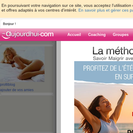
En poursuivant votre navigation sur ce site, vous acceptez l'utilisati
et offres adaptés à vos centres d'intérêt.
En savoir plus et gérer ces 
Bonjour !
Accueil
Coaching
Groupes
Accueil
>
espaces
>
lawana
Blog de lawana
aide blog
profil
blog
ajouter de vos amies
1 - 10 de 266
«
1 - 10
11 - 20
21 - 27
»
«
‹ Préc.
1
2
3
4
5
6
-1,1kg
publié le 26/07/2012 à 22:06