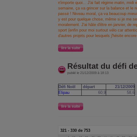
n'importe quoi... J'ai fait régime matin, midi 
semaine, ça va grincer sur la balance et le 
passé ! Niveau moral, ça va beaucoup mieux
y est pour quelque chose, même si je me se
moralement. J'ai hâte d'être en janvier, de r
sport (enfin pour moi surtout vélo car attent
d'autres projets pour lesquels j'hésite encore
lire la suite
Résultat du défi d
publié le 21/12/2009 à 18:13
Défi Noël
départ
21/12/2009
Elipau
60,9
58,6
lire la suite
321 - 330 de 753