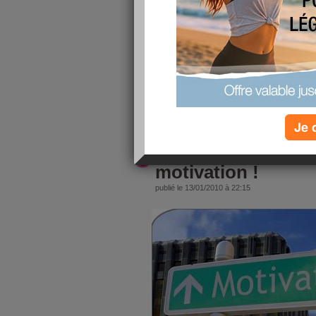
publié le 15/01/2010 à 13:46
Poids
Poids
Défi Pâques
souhaité
départ
Pâques
Misslullaby
63,5
60
lire la suite
Je 
Hum hum hum... vi
motivation !
publié le 13/01/2010 à 22:15