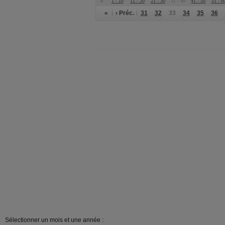
«
1 - 10
11 - 20
21 - 30
31 - 40
41 - 50
51 - 6
«
‹ Préc.
31
32
33
34
35
36
Sélectionner un mois et une année :