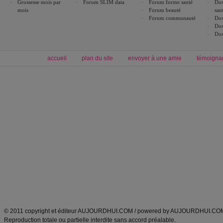
Grossesse mois par
Forum SLIM data
Forum forme santé
Dos
mois
Forum beauté
san
Forum communauté
Dos
Dos
Dos
accueil
plan du site
envoyer à une amie
témoigna
Forum minceur
Forum cuisine
Commencer un régime
boissons, vins et cocktails
Alimentation équilibrée et nutrition
astuces et bons plans
Minceur
Recette cuisine
exercices physiques
recette facile
produits minceur
Recette poulet
Tags
:
ventre plat
|
maigrir des fesses
|
abdominaux
|
régime américain
|
régime mayo
|
Découvrez aussi
:
exercices abdominaux
|
recette wok
|
ANXA Partenaires
:
Recette
de cuisine |
Recette cuisine
|
© 2011 copyright et éditeur AUJOURDHUI.COM / powered by AUJOURDHUI.CO
Reproduction totale ou partielle interdite sans accord préalable.