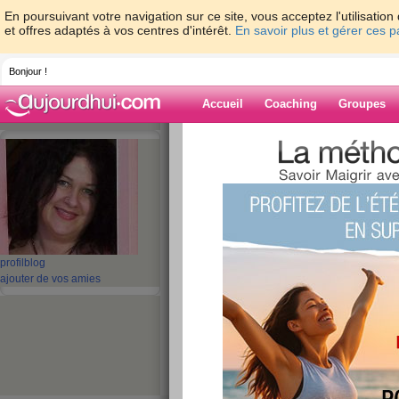
En poursuivant votre navigation sur ce site, vous acceptez l'utilisati
et offres adaptés à vos centres d'intérêt.
En savoir plus et gérer ces 
Bonjour !
Accueil
Coaching
Groupes
Accueil
>
espaces
>
Doubidouwah
Blog de Doubi
aide blog
profil
blog
321 - 330 de 753
ajouter de vos amies
«
1 - 10
11 - 20
21 - 30
31 - 40
41 - 50
51 - 6
«
‹ Préc.
31
32
33
34
35
36
Tableau défi de P
jour... 1er bilan pr