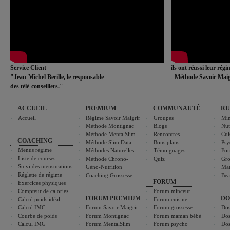
Service Client
ils ont réussi leur rég
"Jean-Michel Berille, le responsable
- Méthode Savoir Maig
des télé-conseillers."
ACCUEIL
PREMIUM
COMMUNAUTÉ
RU
Accueil
Régime Savoir Maigrir
Groupes
Min
Méthode Montignac
Blogs
Nut
Méthode MentalSlim
Rencontres
Cui
COACHING
Méthode Slim Data
Bons plans
Psy
Menus régime
Méthodes Naturelles
Témoignages
For
Liste de courses
Méthode Chrono-
Quiz
Gro
Suivi des mensurations
Géno-Nutrition
Ma
Réglette de régime
Coaching Grossesse
Bea
FORUM
Exercices physiques
Compteur de calories
Forum minceur
FORUM PREMIUM
DO
Calcul poids idéal
Forum cuisine
Calcul IMC
Forum Savoir Maigrir
Forum grossesse
Dos
Courbe de poids
Forum Montignac
Forum maman bébé
Dos
Calcul IMG
Forum MentalSlim
Forum psycho
Dos