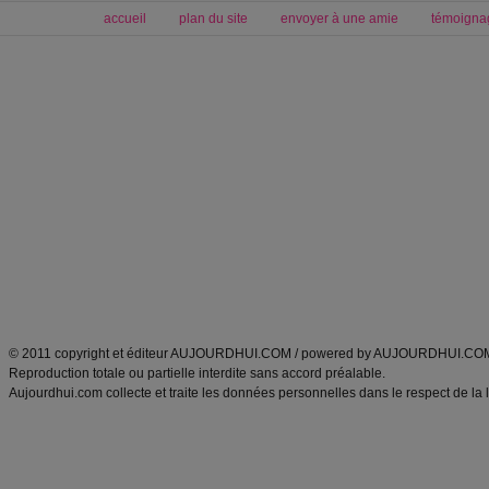
accueil
plan du site
envoyer à une amie
témoigna
Forum minceur
Forum cuisine
Commencer un régime
boissons, vins et cocktails
Alimentation équilibrée et nutrition
astuces et bons plans
Minceur
Recette cuisine
exercices physiques
recette facile
produits minceur
Recette poulet
Tags
:
ventre plat
|
maigrir des fesses
|
abdominaux
|
régime américain
|
régime mayo
|
Découvrez aussi
:
exercices abdominaux
|
recette wok
|
ANXA Partenaires
:
Recette
de cuisine |
Recette cuisine
|
© 2011 copyright et éditeur AUJOURDHUI.COM / powered by AUJOURDHUI.CO
Reproduction totale ou partielle interdite sans accord préalable.
Aujourdhui.com collecte et traite les données personnelles dans le respect de la 