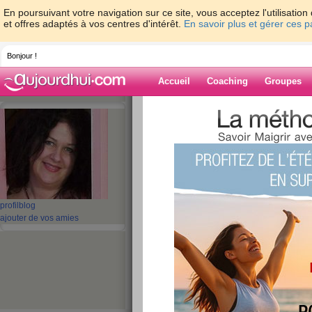
En poursuivant votre navigation sur ce site, vous acceptez l'utilisati
et offres adaptés à vos centres d'intérêt.
En savoir plus et gérer ces 
Bonjour !
Accueil
Coaching
Groupes
Accueil
>
espaces
>
Doubidouwah
Blog de Doubi
aide blog
profil
blog
301 - 310 de 753
ajouter de vos amies
«
1 - 10
11 - 20
21 - 30
31 - 40
41 - 50
51 - 6
«
‹ Préc.
31
32
33
34
35
36
ALEEEEERTE !!!!!!
publié le 19/02/2010 à 19:40