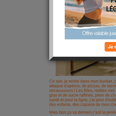
Je 
Ce soir, je rentre dans mon bunker, c
attaque d'apéros, de pizzas, de taco
secouuuuurs l Les filles, redites moi
gras et de sucre raffinés, plein de 
santé et pour la ligne, j'ai peur d'oub
des enfants, des copains de mon chéri.
Mais bon ça va demain c'est la pesée