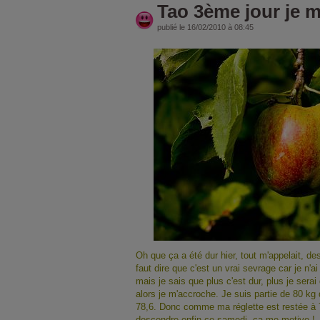
Tao 3ème jour je 
publié le 16/02/2010 à 08:45
Oh que ça a été dur hier, tout m'appelait, de
faut dire que c'est un vrai sevrage car je n'
mais je sais que plus c'est dur, plus je sera
alors je m'accroche. Je suis partie de 80 kg 
78,6. Donc comme ma réglette est restée à 78,
descendre enfin ce samedi, ça me motive !