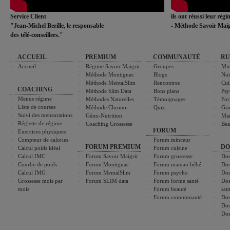
Service Client
ils ont réussi leur rég
"Jean-Michel Berille, le responsable
- Méthode Savoir Maig
des télé-conseillers."
ACCUEIL
PREMIUM
COMMUNAUTÉ
RU
Accueil
Régime Savoir Maigrir
Groupes
Min
Méthode Montignac
Blogs
Nut
Méthode MentalSlim
Rencontres
Cui
COACHING
Méthode Slim Data
Bons plans
Psy
Menus régime
Méthodes Naturelles
Témoignages
For
Liste de courses
Méthode Chrono-
Quiz
Gro
Suivi des mensurations
Géno-Nutrition
Ma
Réglette de régime
Coaching Grossesse
Bea
FORUM
Exercices physiques
Compteur de calories
Forum minceur
FORUM PREMIUM
DO
Calcul poids idéal
Forum cuisine
Calcul IMC
Forum Savoir Maigrir
Forum grossesse
Dos
Courbe de poids
Forum Montignac
Forum maman bébé
Dos
Calcul IMG
Forum MentalSlim
Forum psycho
Dos
Grossesse mois par
Forum SLIM data
Forum forme santé
Dos
mois
Forum beauté
san
Forum communauté
Dos
Dos
Dos