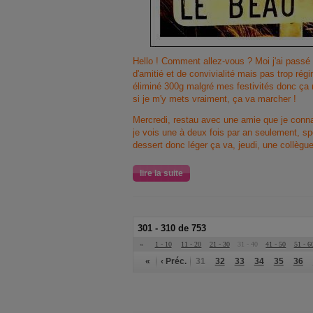
Hello ! Comment allez-vous ? Moi j'ai passé
d'amitié et de convivialité mais pas trop ré
éliminé 300g malgré mes festivités donc ça 
si je m'y mets vraiment, ça va marcher !
Mercredi, restau avec une amie que je conn
je vois une à deux fois par an seulement, sp
dessert donc léger ça va, jeudi, une collègue
lire la suite
301 - 310 de 753
«
1 - 10
11 - 20
21 - 30
31 - 40
41 - 50
51 - 6
«
‹ Préc.
31
32
33
34
35
36