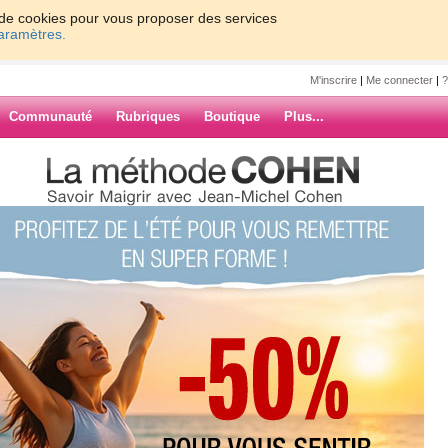
on de cookies pour vous proposer des services
paramètres.
M'inscrire
|
Me connecter
|
?
Communauté
Rubriques
Boutique
Plus...
u
7
8
9
10
Suiv. ›
»
ARCHIVES