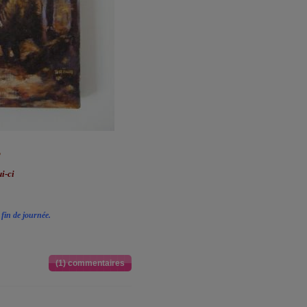
o
i-ci
fin de journée.
(1) commentaires