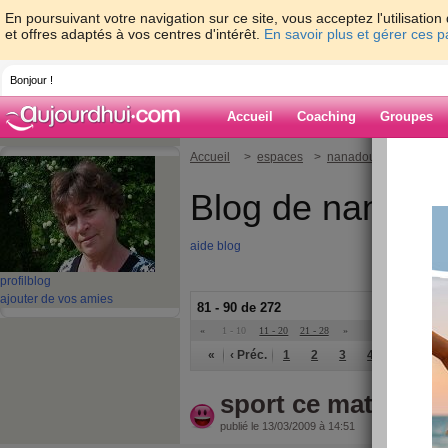
En poursuivant votre navigation sur ce site, vous acceptez l'utilisati
et offres adaptés à vos centres d'intérêt.
En savoir plus et gérer ces 
Bonjour !
Accueil
Coaching
Groupes
Accueil
>
espaces
>
nanadou
Blog de nanado
aide blog
profil
blog
ajouter de vos amies
81 - 90 de 272
«
1 - 10
11 - 20
21 - 28
»
«
‹ Préc.
1
2
3
4
5
6
sport ce matin
publié le 13/03/2009 à 14:51