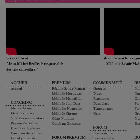
Service Client
ils ont réussi leur rég
"Jean-Michel Berille, le responsable
- Méthode Savoir Maig
des télé-conseillers."
ACCUEIL
PREMIUM
COMMUNAUTÉ
RU
Accueil
Régime Savoir Maigrir
Groupes
Min
Méthode Montignac
Blogs
Nut
Méthode MentalSlim
Rencontres
Cui
COACHING
Méthode Slim Data
Bons plans
Psy
Menus régime
Méthodes Naturelles
Témoignages
For
Liste de courses
Méthode Chrono-
Quiz
Gro
Suivi des mensurations
Géno-Nutrition
Ma
Réglette de régime
Coaching Grossesse
Bea
FORUM
Exercices physiques
Compteur de calories
Forum minceur
FORUM PREMIUM
DO
Calcul poids idéal
Forum cuisine