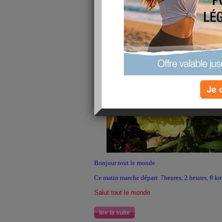
Je 
Bonjour tout le monde
Ce matin marche départ 7heures, 2 heures, 8 kms,
Salut tout le monde
lire la suite