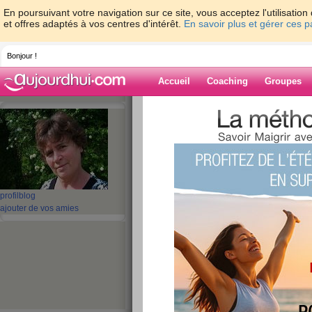
En poursuivant votre navigation sur ce site, vous acceptez l'utilisati
et offres adaptés à vos centres d'intérêt.
En savoir plus et gérer ces 
Bonjour !
Accueil
Coaching
Groupes
Accueil
>
espaces
>
nanadou
Blog de nanado
aide blog
profil
blog
ajouter de vos amies
31 - 40 de 272
«
1 - 10
11 - 20
21 - 28
»
«
‹ Préc.
1
2
3
4
5
6
grosse chaleur!!!!!
publié le 30/06/2009 à 15:15