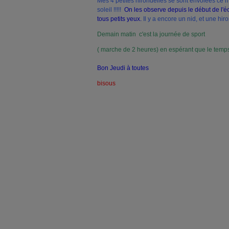
Mes 4 petites hirondelles se sont envolées ce ma
soleil !!!!!
On les observe depuis le début de l'écl
tous petits yeux.
Il y a encore un nid, et une hi
Demain matin c'est la journée de sport
( marche de 2 heures) en espérant que le tem
Bon Jeudi à toutes
bisous