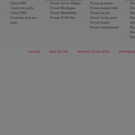
Calcul IMC
Forum Savoir Maigrir
Forum grossesse
Dos
Courbe de poids
Forum Montignac
Forum maman bébé
Dos
Calcul IMG
Forum MentalSlim
Forum psycho
Dos
Grossesse mois par
Forum SLIM data
Forum forme santé
Dos
mois
Forum beauté
san
Forum communauté
Dos
Dos
Dos
accueil
plan du site
envoyer à une amie
témoigna
Forum minceur
Forum cuisine
Commencer un régime
boissons, vins et cocktails
Alimentation équilibrée et nutrition
astuces et bons plans
Minceur
Recette cuisine
exercices physiques
recette facile
produits minceur
Recette poulet
Tags
:
ventre plat
|
maigrir des fesses
|
abdominaux
|
régime américain
|
régime mayo
|
Découvrez aussi
:
exercices abdominaux
|
recette wok
|
ANXA Partenaires
:
Recette
de cuisine |
Recette cuisine
|