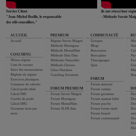
Service Client
ils ont réussi leur rég
"Jean-Michel Berille, le responsable
- Méthode Savoir Maig
des télé-conseillers."
ACCUEIL
PREMIUM
COMMUNAUTÉ
RU
Accueil
Régime Savoir Maigrir
Groupes
Min
Méthode Montignac
Blogs
Nut
Méthode MentalSlim
Rencontres
Cui
COACHING
Méthode Slim Data
Bons plans
Psy
Menus régime
Méthodes Naturelles
Témoignages
For
Liste de courses
Méthode Chrono-
Quiz
Gro
Suivi des mensurations
Géno-Nutrition
Ma
Réglette de régime
Coaching Grossesse
Bea
FORUM
Exercices physiques
Compteur de calories
Forum minceur
FORUM PREMIUM
DO
Calcul poids idéal
Forum cuisine
Calcul IMC
Forum Savoir Maigrir
Forum grossesse
Dos
Courbe de poids
Forum Montignac
Forum maman bébé
Dos
Calcul IMG
Forum MentalSlim
Forum psycho
Dos
Grossesse mois par
Forum SLIM data
Forum forme santé
Dos
mois
Forum beauté
san
Forum communauté
Dos
Dos
Dos