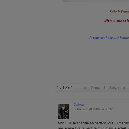
Suite le l'exp
Bien vivant celu
Je vous souhaite une bonne 
1 - 1 de 1
«
‹ Préc.
1
Suiv. ›
»
Jalma
publié le 13/03/2009 à 03:32
Mdr !!! Tu le spécifie en partant, lol ! Tu me fai
pas si pire ! Ici, le vent, le froid mais le solei