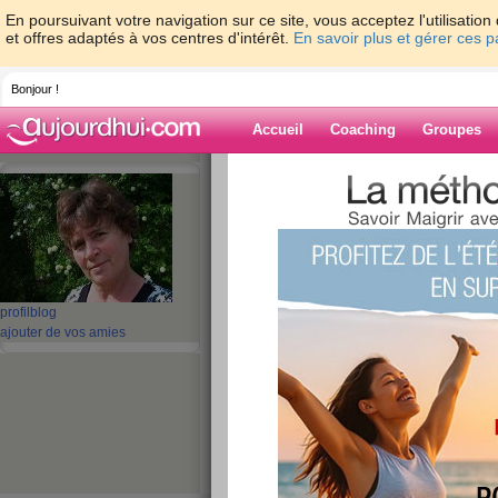
En poursuivant votre navigation sur ce site, vous acceptez l'utilisati
et offres adaptés à vos centres d'intérêt.
En savoir plus et gérer ces 
Bonjour !
Accueil
Coaching
Groupes
Accueil
>
espaces
>
nanadou
> un petit 
Blog de nanado
aide blog
un petit coucou po
profil
blog
ajouter de vos amies
copinettes
publié le 12/03/2009 à 16:58