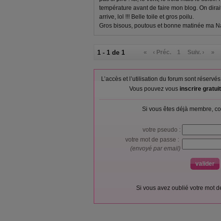
température avant de faire mon blog. On dirait 
arrive, lol !!! Belle toile et gros poilu.
Gros bisous, poutous et bonne matinée ma 
1 - 1 de 1
«
‹ Préc.
1
Suiv. ›
»
L’accès et l’utilisation du forum sont réser
Vous pouvez vous
inscrire gratu
Si vous êtes déjà membre, co
votre pseudo :
votre mot de passe :
(envoyé par email)
Si vous avez oublié votre mot 