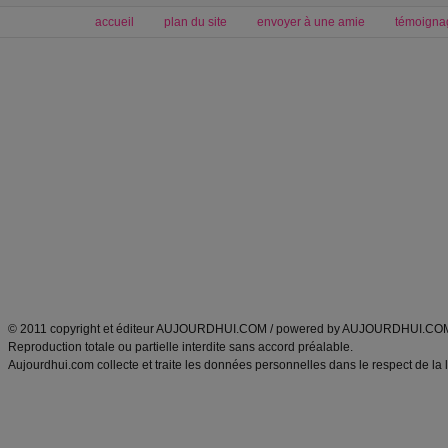
accueil
plan du site
envoyer à une amie
témoigna
Forum minceur
Forum cuisine
Commencer un régime
boissons, vins et cocktails
Alimentation équilibrée et nutrition
astuces et bons plans
Minceur
Recette cuisine
exercices physiques
recette facile
produits minceur
Recette poulet
Tags
:
ventre plat
|
maigrir des fesses
|
abdominaux
|
régime américain
|
régime mayo
|
Découvrez aussi
:
exercices abdominaux
|
recette wok
|
ANXA Partenaires
:
Recette
de cuisine |
Recette cuisine
|
© 2011 copyright et éditeur AUJOURDHUI.COM / powered by AUJOURDHUI.CO
Reproduction totale ou partielle interdite sans accord préalable.
Aujourdhui.com collecte et traite les données personnelles dans le respect de la 