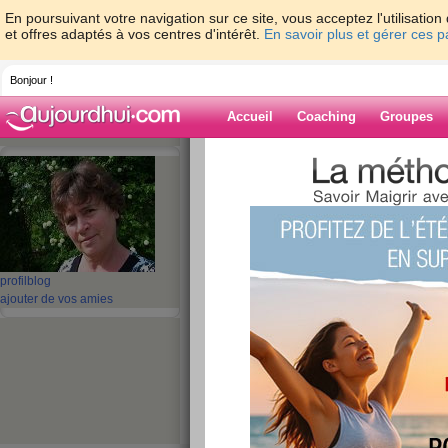
En poursuivant votre navigation sur ce site, vous acceptez l'utilisati
et offres adaptés à vos centres d'intérêt.
En savoir plus et gérer ces 
Bonjour !
Accueil
Coaching
Groupes
Accueil
>
espaces
>
nanadou
> Bon dim
Blog de nanado
aide blog
Bon dimanche
profil
blog
ajouter de vos amies
publié le 08/03/2009 à 10:50