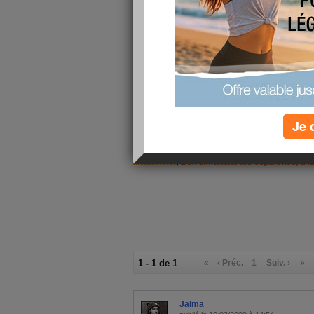
Je 
Journée de grisaille pour ce dimanche, vent et p
même!!!!!!
,
Bon dimanche les copinettes, à lu
1 - 1 de 1
«
‹ Préc.
1
Suiv. ›
»
Jalma