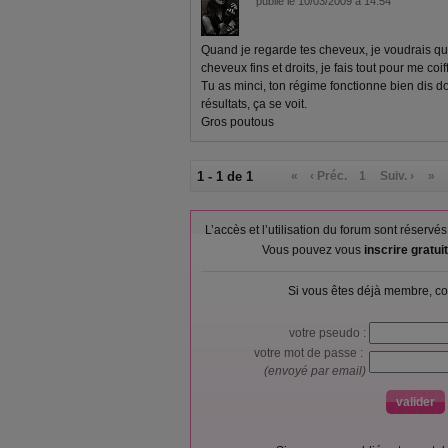
publié le 10/03/2009 à 14:54
Quand je regarde tes cheveux, je voudrais qu'
cheveux fins et droits, je fais tout pour me coiff
Tu as minci, ton régime fonctionne bien dis d
résultats, ça se voit.
Gros poutous
1 - 1 de 1
«
‹ Préc.
1
Suiv. ›
»
L’accès et l’utilisation du forum sont réser
Vous pouvez vous
inscrire gratu
Si vous êtes déjà membre, co
votre pseudo :
votre mot de passe :
(envoyé par email)