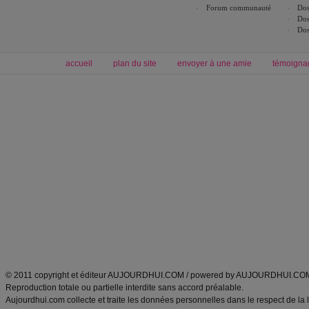
Forum communauté
Dos
Dos
Dos
accueil
plan du site
envoyer à une amie
témoigna
Forum minceur
Forum cuisine
Commencer un régime
boissons, vins et cocktails
Alimentation équilibrée et nutrition
astuces et bons plans
Minceur
Recette cuisine
exercices physiques
recette facile
produits minceur
Recette poulet
Tags
:
ventre plat
|
maigrir des fesses
|
abdominaux
|
régime américain
|
régime mayo
|
Découvrez aussi
:
exercices abdominaux
|
recette wok
|
ANXA Partenaires
:
Recette
de cuisine |
Recette cuisine
|
© 2011 copyright et éditeur AUJOURDHUI.COM / powered by AUJOURDHUI.CO
Reproduction totale ou partielle interdite sans accord préalable.
Aujourdhui.com collecte et traite les données personnelles dans le respect de la 