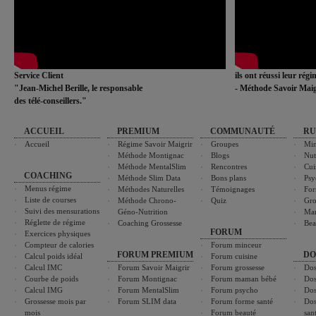
Service Client
ils ont réussi leur rég
"Jean-Michel Berille, le responsable
- Méthode Savoir Maig
des télé-conseillers."
ACCUEIL
PREMIUM
COMMUNAUTÉ
RU
Accueil
Régime Savoir Maigrir
Groupes
Min
Méthode Montignac
Blogs
Nut
Méthode MentalSlim
Rencontres
Cui
COACHING
Méthode Slim Data
Bons plans
Psy
Menus régime
Méthodes Naturelles
Témoignages
For
Liste de courses
Méthode Chrono-
Quiz
Gro
Suivi des mensurations
Géno-Nutrition
Ma
Réglette de régime
Coaching Grossesse
Bea
FORUM
Exercices physiques
Compteur de calories
Forum minceur
FORUM PREMIUM
DO
Calcul poids idéal
Forum cuisine
Calcul IMC
Forum Savoir Maigrir
Forum grossesse
Dos
Courbe de poids
Forum Montignac
Forum maman bébé
Dos
Calcul IMG
Forum MentalSlim
Forum psycho
Dos
Grossesse mois par
Forum SLIM data
Forum forme santé
Dos
mois
Forum beauté
san