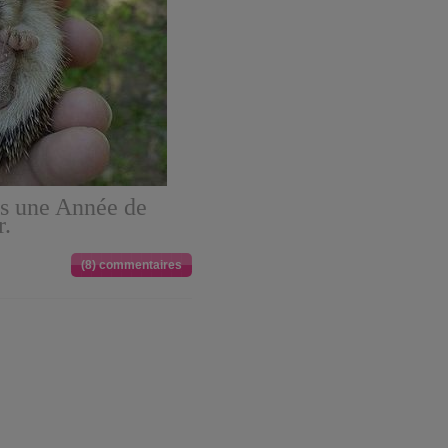
us une Année de
.
(8) commentaires