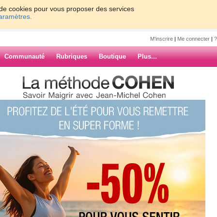
on de cookies pour vous proposer des services
paramètres.
M'inscrire
|
Me connecter
|
?
Communauté
Rubriques
Boutique
Plus...
u
7
8
9
10
Suiv. ›
»
ARCHIVES