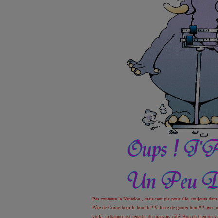
Pas contente la Nanadou
, mais tant pis pour elle, toujours dans 
Pâte de Coing houille houille!!!!à force de gouter
hum!!!! avec un
voilà, la balance est repartie du mauvais côté
. Bon eh bien on va