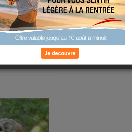
(0) commentaires
oids, hihihi un vrai yoyo!!!! pas
Je decouvre
i vous êtes toujours là!!!
(2) commentaires