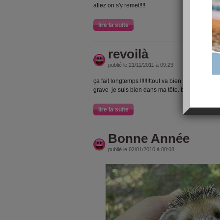
allez on s'y remet!!!!
lire la suite
revoilà
publié le 21/11/2011 à 09:23
ça fait longtemps !!!!!!!tout va bien sauf pour le p
grave je suis bien dans ma tête. bonjour a tous s
lire la suite
Bonne Année
publié le 02/01/2010 à 08:08