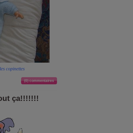
es copinettes
(0) commentaires
ut ça!!!!!!!