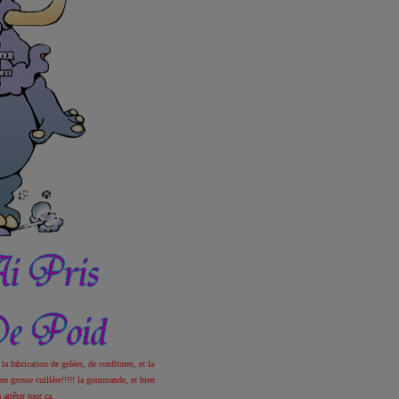
la fabrication de gelées, de confitures, et la
e grosse cuillère!!!!!
la gourmande, et bien
 arrêter tout ça.