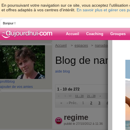
En poursuivant votre navigation sur ce site, vous acceptez l'utilisati
et offres adaptés à vos centres d'intérêt.
En savoir plus et gérer ces 
Bonjour !
Accueil
Coaching
Groupes
Accueil
>
espaces
>
nanadou
Blog de nanado
aide blog
profil
blog
ajouter de vos amies
1 - 10 de 272
«
1 - 10
11 - 20
21 - 28
»
«
‹ Préc.
1
2
3
4
5
6
regime
publié le 27/10/2012 à 11:36