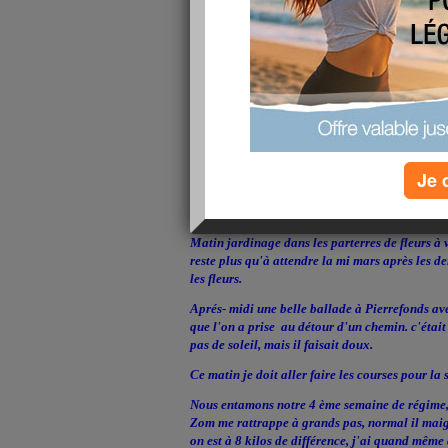
Je 
J'ai passé un bon Dimanche.
Matin jardinage dans les parterres de fleurs à ve
reste plus qu'à attendre la mi mars après les d
les fleurs.
Aprés- midi une belle ballade à Pierrefonds av
que l'on a prise au détour d'un chemin. c'ét
pas de soleil, mais il faisait doux.
Ce matin je doit aller faire les courses pour la
Nous entamons notre 4 ème semaine de régime, 
Zom me rattrappe à grands pas, normal il maigri 
on est à 8 kilos de différence, j'ai quand même 