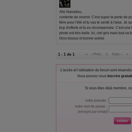
Allo Nanadou,
contente de revenir. C'est super ta perte de po
fière pour l'été et tu vas te sentir à l'aise. Je
bcp d'efforts et tu es récompensée. C'est une b
photo est très belle. Ici, ciel gris mais tout va 
Gros bisous et bonne soirée
1 - 1 de 1
«
‹ Préc.
1
Suiv. ›
»
L’accès et l’utilisation du forum sont réser
Vous pouvez vous
inscrire gratu
Si vous êtes déjà membre, co
votre pseudo :
votre mot de passe :
(envoyé par email)