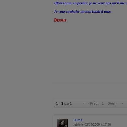
efforts pour en perdre, je ne veux pas qu'il me 
Je vous souhaite un bon lundi à tous.
Bisous
1 - 1 de 1
«
‹ Préc.
1
Suiv. ›
»
Jalma
publié le 02/03/2009 à 17:38