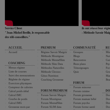
Service Client
ils ont réussi leur rég
"Jean-Michel Berille, le responsable
- Méthode Savoir Maig
des télé-conseillers."
ACCUEIL
PREMIUM
COMMUNAUTÉ
RU
Accueil
Régime Savoir Maigrir
Groupes
Min
Méthode Montignac
Blogs
Nut
Méthode MentalSlim
Rencontres
Cui
COACHING
Méthode Slim Data
Bons plans
Psy
Menus régime
Méthodes Naturelles
Témoignages
For
Liste de courses
Méthode Chrono-
Quiz
Gro
Suivi des mensurations
Géno-Nutrition
Ma
Réglette de régime
Coaching Grossesse
Bea
FORUM
Exercices physiques
Compteur de calories
Forum minceur
FORUM PREMIUM
DO
Calcul poids idéal
Forum cuisine
Calcul IMC
Forum Savoir Maigrir
Forum grossesse
Dos
Courbe de poids
Forum Montignac
Forum maman bébé
Dos
Calcul IMG
Forum MentalSlim
Forum psycho
Dos
Grossesse mois par
Forum SLIM data
Forum forme santé
Dos