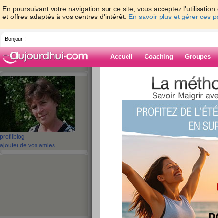
En poursuivant votre navigation sur ce site, vous acceptez l'utilisati
et offres adaptés à vos centres d'intérêt.
En savoir plus et gérer ces 
Bonjour !
Accueil
Coaching
Groupes
Accueil
>
espaces
>
nanadou
> une sema
Blog de nanado
aide blog
une semaine qui r
profil
blog
ajouter de vos amies
publié le 02/03/2009 à 09:11