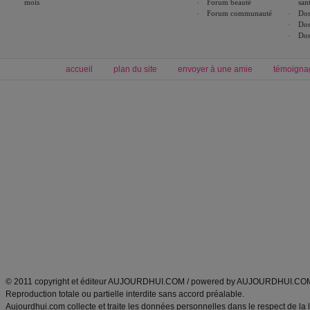
mois
Forum beauté
san
Forum communauté
Dos
Dos
Dos
accueil
plan du site
envoyer à une amie
témoigna
Forum minceur
Forum cuisine
Commencer un régime
boissons, vins et cocktails
Alimentation équilibrée et nutrition
astuces et bons plans
Minceur
Recette cuisine
exercices physiques
recette facile
produits minceur
Recette poulet
Tags
:
ventre plat
|
maigrir des fesses
|
abdominaux
|
régime américain
|
régime mayo
|
Découvrez aussi
:
exercices abdominaux
|
recette wok
|
ANXA Partenaires
:
Recette
de cuisine |
Recette cuisine
|
© 2011 copyright et éditeur AUJOURDHUI.COM / powered by AUJOURDHUI.CO
Reproduction totale ou partielle interdite sans accord préalable.
Aujourdhui.com collecte et traite les données personnelles dans le respect de la 