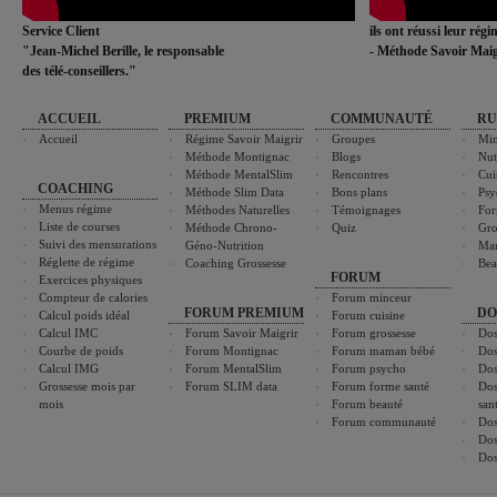
Service Client
ils ont réussi leur rég
"Jean-Michel Berille, le responsable
- Méthode Savoir Maig
des télé-conseillers."
ACCUEIL
PREMIUM
COMMUNAUTÉ
RU
Accueil
Régime Savoir Maigrir
Groupes
Min
Méthode Montignac
Blogs
Nut
Méthode MentalSlim
Rencontres
Cui
COACHING
Méthode Slim Data
Bons plans
Psy
Menus régime
Méthodes Naturelles
Témoignages
For
Liste de courses
Méthode Chrono-
Quiz
Gro
Suivi des mensurations
Géno-Nutrition
Ma
Réglette de régime
Coaching Grossesse
Bea
FORUM
Exercices physiques
Compteur de calories
Forum minceur
FORUM PREMIUM
DO
Calcul poids idéal
Forum cuisine
Calcul IMC
Forum Savoir Maigrir
Forum grossesse
Dos
Courbe de poids
Forum Montignac
Forum maman bébé
Dos
Calcul IMG
Forum MentalSlim
Forum psycho
Dos
Grossesse mois par
Forum SLIM data
Forum forme santé
Dos
mois
Forum beauté
san
Forum communauté
Dos
Dos
Dos