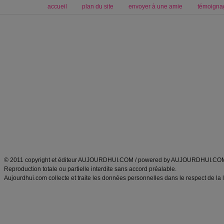
accueil
plan du site
envoyer à une amie
témoigna
Forum minceur
Forum cuisine
Commencer un régime
boissons, vins et cocktails
Alimentation équilibrée et nutrition
astuces et bons plans
Minceur
Recette cuisine
exercices physiques
recette facile
produits minceur
Recette poulet
Tags
:
ventre plat
|
maigrir des fesses
|
abdominaux
|
régime américain
|
régime mayo
|
Découvrez aussi
:
exercices abdominaux
|
recette wok
|
ANXA Partenaires
:
Recette
de cuisine |
Recette cuisine
|
© 2011 copyright et éditeur AUJOURDHUI.COM / powered by AUJOURDHUI.CO
Reproduction totale ou partielle interdite sans accord préalable.
Aujourdhui.com collecte et traite les données personnelles dans le respect de la 