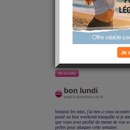
bonjour les miss, aujourd'hui je déjeune 
une amie, donc j'ai pas pris mon dej ave
pas n'importe quoi, je vais manger un plat
de ce régime c'est d'adapter son alimentat
Je 
situations, et c'est ce que j'essaye de fa
l'exterieur meme si dés fois je craque et
général il faut
lire la suite
bon lundi
publié le 02/06/2008 à 06:48
bonjour les miss, j'ai rien a vous raconter
passé un bon weekend tranquille et je me 
que vous avez profité de meme de vos w
prétes pour attaquer cette semaine.