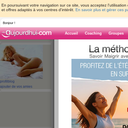
En poursuivant votre navigation sur ce site, vous acceptez l'utilisati
et offres adaptés à vos centres d'intérêt.
En savoir plus et gérer ces 
Bonjour !
Accueil
Coaching
Groupes
Accueil
>
espaces
>
lawana
Blog de lawana
aide blog
profil
blog
ajouter de vos amies
191 - 200 de 266
«
1 - 10
11 - 20
21 - 27
»
«
‹ Préc.
11
12
13
14
15
16
coucou les belles
publié le 03/06/2008 à 07:16