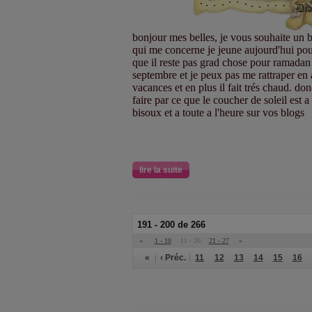
bonjour mes belles, je vous souhaite un 
qui me concerne je jeune aujourd'hui pou
que il reste pas grad chose pour ramadan 
septembre et je peux pas me rattraper en a
vacances et en plus il fait trés chaud. don
faire par ce que le coucher de soleil est 
bisoux et a toute a l'heure sur vos blogs
lire la suite
191 - 200 de 266
«
1 - 10
11 - 20
21 - 27
»
«
‹ Préc.
11
12
13
14
15
16