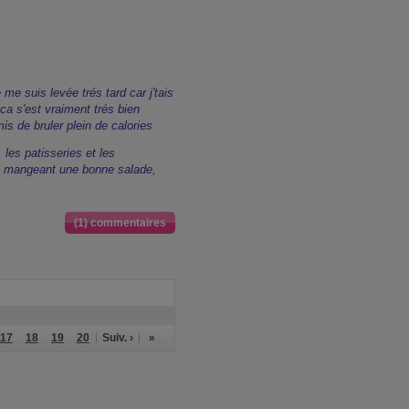
 me suis levée trés tard car j'tais
 ca s'est vraiment trés bien
mis de bruler plein de calories
 les patisseries et les
n mangeant une bonne salade,
.
(1) commentaires
17
18
19
20
Suiv. ›
»