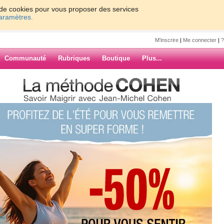
on de cookies pour vous proposer des services
paramètres.
M'inscrire
|
Me connecter
|
?
Communauté
Rubriques
Boutique
Plus...
17
18
19
20
Suiv. ›
»
aire
ARCHIVES