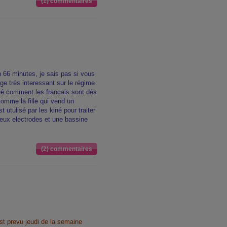
(1) commentaires
n 66 minutes, je sais pas si vous
ge trés interessant sur le régime
ntré comment les francais sont dés
comme la fille qui vend un
t utulisé par les kiné pour traiter
deux electrodes et une bassine
(2) commentaires
t prevu jeudi de la semaine