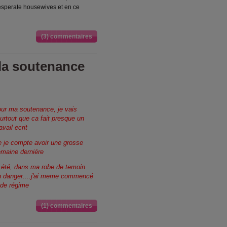
 desperate housewives et en ce
(3) commentaires
la soutenance
our ma soutenance, je vais
urtout que ca fait presque un
vail ecrit
e je compte avoir une grosse
emaine derniére
t été, dans ma robe de temoin
s en danger....j'ai meme commencé
 de régime
(1) commentaires