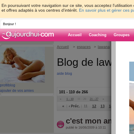
En poursuivant votre navigation sur ce site, vous acceptez l'utilisati
et offres adaptés à vos centres d'intérêt.
En savoir plus et gérer ces 
Bonjour !
Accueil
Coaching
Groupes
Accueil
>
espaces
>
lawana
Blog de lawana
aide blog
profil
blog
ajouter de vos amies
101 - 110 de 266
«
1 - 10
11 - 20
21 - 27
»
«
‹ Préc.
11
12
13
14
15
16
c'est mon annivers
publié le 16/06/2009 à 10:11