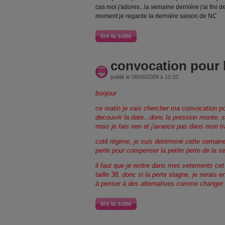
cas moi j'adores...la semaine derniére j'ai fini
moment je regarde la derniére saison de NC
lire la suite
convocation pour 
publié le 08/06/2009 à 10:10
bonjour
ce matin je vais chercher ma convocation p
decouvrir la date...donc la pression monte, s
mois je fais rien et j'avance pas dans mon tra
coté régime, je suis detérminé cette semain
perte pour compenser la petite perte de la s
il faut que je rentre dans mes vetements ce
taille 38, donc si la perte stagne, je serai
à penser à des alternatives comme changer
lire la suite