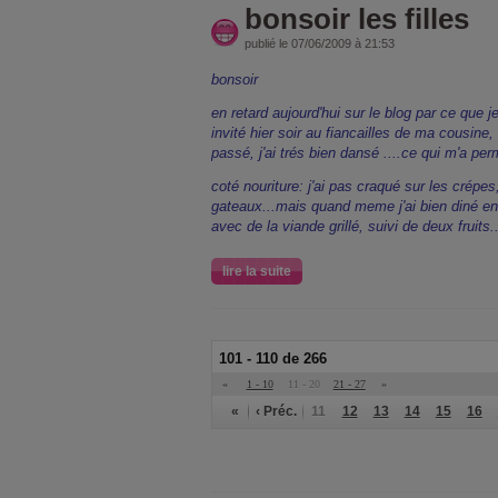
bonsoir les filles
publié le 07/06/2009 à 21:53
bonsoir
en retard aujourd'hui sur le blog par ce que je
invité hier soir au fiancailles de ma cousine,
passé, j'ai trés bien dansé ....ce qui m'a per
coté nouriture: j'ai pas craqué sur les crépes,
gateaux...mais quand meme j'ai bien diné e
avec de la viande grillé, suivi de deux fruits.
lire la suite
101 - 110 de 266
«
1 - 10
11 - 20
21 - 27
»
«
‹ Préc.
11
12
13
14
15
16