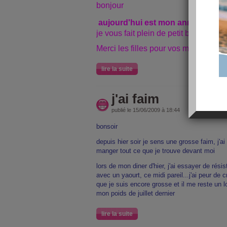
bonjour
aujourd'hui est mon anniversaire,
je vous fait plein de petit bisoux
Merci les filles pour vos messages, c
lire la suite
j'ai faim
publié le 15/06/2009 à 18:44
bonsoir
depuis hier soir je sens une grosse faim, j'ai 
manger tout ce que je trouve devant moi
lors de mon diner d'hier, j'ai essayer de rés
avec un yaourt, ce midi pareil...j'ai peur de 
que je suis encore grosse et il me reste un l
mon poids de juillet dernier
lire la suite