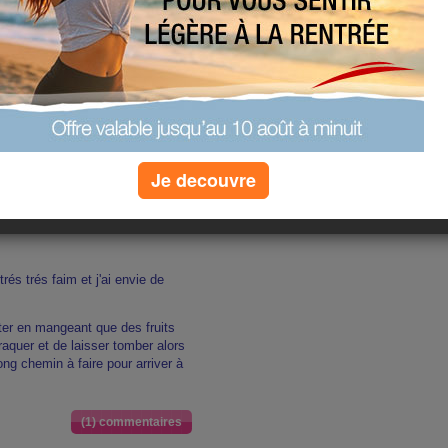
 je fete mes 26 ans
a m'a fait beaucoup plaisir
(3) commentaires
Je decouvre
trés trés faim et j'ai envie de
ister en mangeant que des fruits
craquer et de laisser tomber alors
ong chemin à faire pour arriver à
(1) commentaires