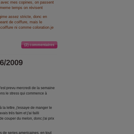
e avec mes copines, on passent
 meme temps on révisent
gime assez stricte, donc en
geant de coiffure, mais le
coiffure ni comme coloration.je
(2) commentaires
6/2009
'est prevu mercredi de la semaine
 sens le stress qui commence à
 la lettre, j'essaye de manger le
is trés faim et j'ai failli
de couper du melon, donc j'ai prix
s de series americaines, en tout