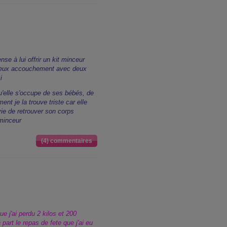
nse à lui offrir un kit minceur
s deux accouchement avec deux
i
u'elle s'occupe de ses bébés, de
ent je la trouve triste car elle
vie de retrouver son corps
 minceur
(4) commentaires
e j'ai perdu 2 kilos et 200
art le repas de fete que j'ai eu