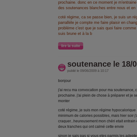
prochaine. donc en ce moment je m'entrain
des soutenances blanches entre nous et en
coté régime, ca se passe bien, je suis un ré
parralléle je compte me faire plaisir en chan
probléme c'est que je sais quoi faire comme 
suis brune et à la b
lire la suite
soutenance le 18/0
publié le 09/06/2009 à 10:17
bonjour
j'ai recu ma convocation pour ma soutenance, c
prochaine. j'ai plein de chose à préparer et je
monter
coté régime, je suis mon régime hypocalorique à
minimum de calories possibles, mais hier soir j'ava
craquer...heureusement mon chéri etait entrain 
deux tranches qui ont calmé cette envie
sinon je sais pas si vous etes parmis les adepte