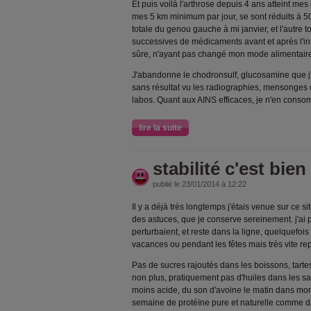
Et puis voilà l'arthrose depuis 4 ans atteint mes
mes 5 km minimum par jour, se sont réduits à 5
totale du genou gauche à mi janvier, et l'autre 
successives de médicaments avant et après l'int
sûre, n'ayant pas changé mon mode alimentair
J'abandonne le chodronsulf, glucosamine que j'
sans résultat vu les radiographies, mensonges d
labos. Quant aux AINS efficaces, je n'en con
lire la suite
stabilité c'est bien
publié le 23/01/2014 à 12:22
Il y a déjà très longtemps j'étais venue sur ce sit
des astuces, que je conserve sereinement. j'ai 
perturbaient, et reste dans la ligne, quelquefois
vacances ou pendant les fêtes mais très vite rep
Pas de sucres rajoutés dans les boissons, tar
non plus, pratiquement pas d'huiles dans les s
moins acide, du son d'avoine le matin dans mon
semaine de protéïne pure et naturelle comme d