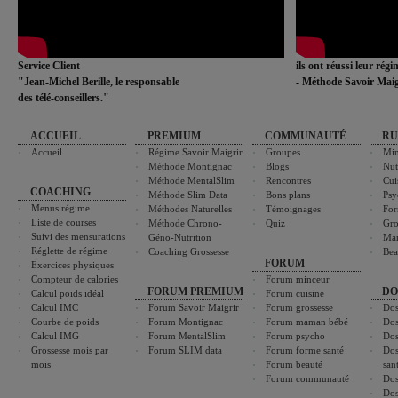
Service Client
ils ont réussi leur rég
"Jean-Michel Berille, le responsable
- Méthode Savoir Maig
des télé-conseillers."
ACCUEIL
PREMIUM
COMMUNAUTÉ
RU
Accueil
Régime Savoir Maigrir
Groupes
Min
Méthode Montignac
Blogs
Nut
Méthode MentalSlim
Rencontres
Cui
COACHING
Méthode Slim Data
Bons plans
Psy
Menus régime
Méthodes Naturelles
Témoignages
For
Liste de courses
Méthode Chrono-
Quiz
Gro
Suivi des mensurations
Géno-Nutrition
Ma
Réglette de régime
Coaching Grossesse
Bea
FORUM
Exercices physiques
Compteur de calories
Forum minceur
FORUM PREMIUM
DO
Calcul poids idéal
Forum cuisine
Calcul IMC
Forum Savoir Maigrir
Forum grossesse
Dos
Courbe de poids
Forum Montignac
Forum maman bébé
Dos
Calcul IMG
Forum MentalSlim
Forum psycho
Dos
Grossesse mois par
Forum SLIM data
Forum forme santé
Dos
mois
Forum beauté
san
Forum communauté
Dos
Dos