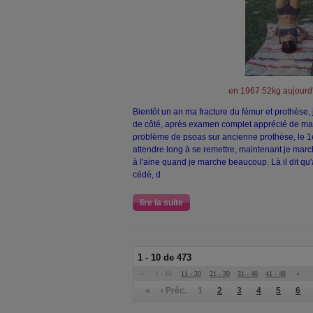
en 1967 52kg aujourd
Bientôt un an ma fracture du fémur et prothèse, 
de côté, après examen complet apprécié de ma p
problème de psoas sur ancienne prothèse, le 1e
attendre long à se remettre, maintenant je marc
à l'aine quand je marche beaucoup. Là il dit qu'
cédé, d
lire la suite
1 - 10 de 473
«
1 - 10
11 - 20
21 - 30
31 - 40
41 - 48
»
«
‹ Préc.
1
2
3
4
5
6