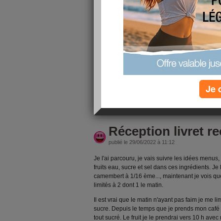
En forme ! J'ai réduit le fromage un repas sur 2
n'ai jamais faim, je mange en accompagnant mon 
ça lui convient il rajoute : beurre, crême fraich
temps ça m'est égal. J'ai pris goût aux légumes n
rajoute du vinaigre balsamique ou citron rareme
avec difficulté, mon mari en rajoute pourtant, le
fruits, je suis passée de 3 à 2, depuis mon der
charcuteries depuis au moins 20 ans, comme l'a
J
Je 
lire la suite
Réception livret re
publié le 29/06/2022 à 11:12
Je l'ai parcouru, je vais suivre les idées menus,
fruits eau, sucre et sel dans ces ingrédients. Je 
camembert à 1/16 ème..., maintenant je vois que c
limités à 2 dont 1 le matin.
Il est vrai que le matin n'ayant pas faim je me li
sucre. Depuis le temps que je prends mon café s
tout sucré. Le fruit je le prendrai vers 10 h avec