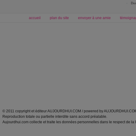
Dos
accueil
plan du site
envoyer à une amie
témoigna
Forum minceur
Forum cuisine
Commencer un régime
boissons, vins et cocktails
Alimentation équilibrée et nutrition
astuces et bons plans
Minceur
Recette cuisine
exercices physiques
recette facile
produits minceur
Recette poulet
Tags
:
ventre plat
|
maigrir des fesses
|
abdominaux
|
régime américain
|
régime mayo
|
Découvrez aussi
:
exercices abdominaux
|
recette wok
|
ANXA Partenaires
:
Recette
de cuisine |
Recette cuisine
|
© 2011 copyright et éditeur AUJOURDHUI.COM / powered by AUJOURDHUI.CO
Reproduction totale ou partielle interdite sans accord préalable.
Aujourdhui.com collecte et traite les données personnelles dans le respect de la 