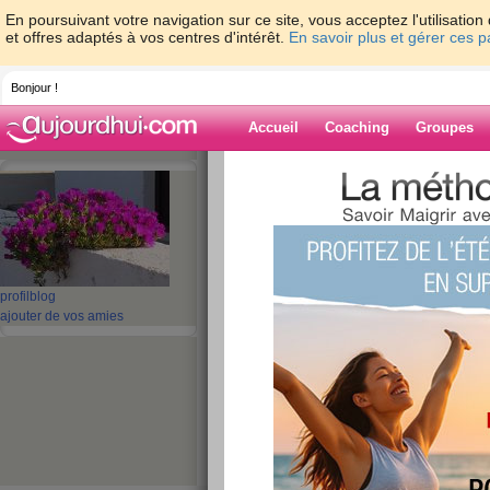
En poursuivant votre navigation sur ce site, vous acceptez l'utilisati
et offres adaptés à vos centres d'intérêt.
En savoir plus et gérer ces 
Bonjour !
Accueil
Coaching
Groupes
Accueil
>
espaces
>
ribambelle
Blog de ribambe
aide blog
profil
blog
ajouter de vos amies
1 - 10 de 473
«
1 - 10
11 - 20
21 - 30
31 - 40
41 - 48
»
«
‹ Préc.
1
2
3
4
5
6
Nouvel an 2023
publié le 07/01/2023 à 19:07