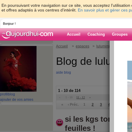
En poursuivant votre navigation sur ce site, vous acceptez l'utilisati
et offres adaptés à vos centres d'intérêt.
En savoir plus et gérer ces 
Bonjour !
Accueil
Coaching
Groupes
Accueil
>
espaces
>
lulumimi
Blog de lulumim
aide blog
1 - 10 de 114
profil
blog
«
1 - 10
11 - 12
»
ajouter de vos amies
«
‹ Préc.
1
2
3
4
5
6
si les kgs tombai
feuilles !