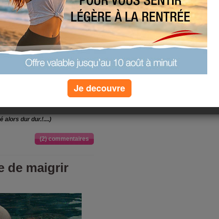
ors supposons que mes surplus
n'ont qu'à s'en aller de la même
vent à rien qu'à m'encombrer et
Je decouvre
e raisonner sur les quantités
urs desserts,
-
de ne pas manger
'eau au cours de la journée, - de
é alors dur dur.!....)
(2) commentaires
e de maigrir