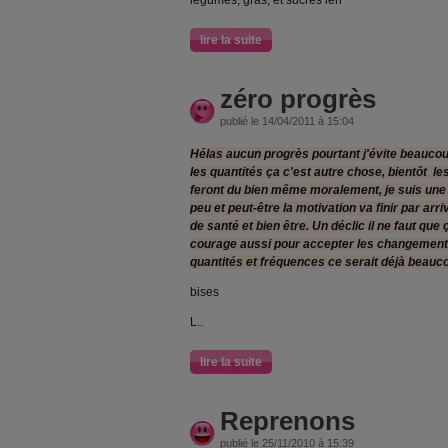
légumes, gras, et sucres len
lire la suite
zéro progrès
publié le 14/04/2011 à 15:04
Hélas aucun progrès pourtant j'évite beauco
les quantités ça c'est autre chose, bientôt l
feront du bien même moralement, je suis une
peu et peut-être la motivation va finir par arr
de santé et bien être. Un déclic il ne faut q
courage aussi pour accepter les changements
quantités et fréquences ce serait déjà beauc
bises
L..
lire la suite
Reprenons
publié le 25/11/2010 à 15:39