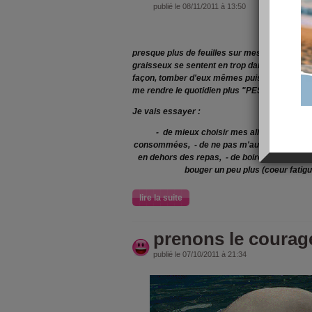
publié le 08/11/2011 à 13:50
presque plus de feuilles sur mes tilleuls, al
graisseux se sentent en trop dans ma vie, ils 
façon, tomber d'eux mêmes puisqu'ils ne ser
me rendre le quotidien plus "PESANT" .
Je vais essayer :
- de mieux choisir mes aliments, - de
m
consommées, - de ne pas m'autoriser plusie
en dehors des repas, - de boire d'avantage d
bouger un peu plus (coeur fatigu
lire la suite
prenons le courag
publié le 07/10/2011 à 21:34