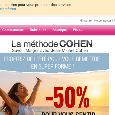
on de cookies pour vous proposer des services
paramètres.
M'inscrire
|
Me connecter
|
?
Communauté
Rubriques
Boutique
Plus...
i
7
8
9
10
Suiv. ›
»
ent comme les
ARCHIVES