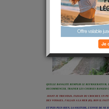
Je 
QUELLE BANALITE REMPLIR LE REFRIGERATEUR, L
RECOMMENCER, TRAINER LES COURSES RANGER C
AVANT JE TRICOTAIS, FAISAIS DU CROCHET, UN P
DES VOYAGES, J'ALLAIS A LA MER (83), BON IL FAU
ET PUIS PLUS RIEN, LA SOLITUDE, L'ENVIE DE NE 