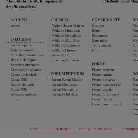
"Jean-Michel Berille, le responsable
- Méthode Savoir Maig
des télé-conseillers."
ACCUEIL
PREMIUM
COMMUNAUTÉ
RU
Accueil
Régime Savoir Maigrir
Groupes
Min
Méthode Montignac
Blogs
Nut
Méthode MentalSlim
Rencontres
Cui
COACHING
Méthode Slim Data
Bons plans
Psy
Menus régime
Méthodes Naturelles
Témoignages
For
Liste de courses
Méthode Chrono-
Quiz
Gro
Suivi des mensurations
Géno-Nutrition
Ma
Réglette de régime
Coaching Grossesse
Bea
FORUM
Exercices physiques
Compteur de calories
Forum minceur
FORUM PREMIUM
DO
Calcul poids idéal
Forum cuisine
Calcul IMC
Forum Savoir Maigrir
Forum grossesse
Dos
Courbe de poids
Forum Montignac
Forum maman bébé
Dos
Calcul IMG
Forum MentalSlim
Forum psycho
Dos
Grossesse mois par
Forum SLIM data
Forum forme santé
Dos
mois
Forum beauté
san
Forum communauté
Dos
Dos
Dos
accueil
plan du site
envoyer à une amie
témoigna