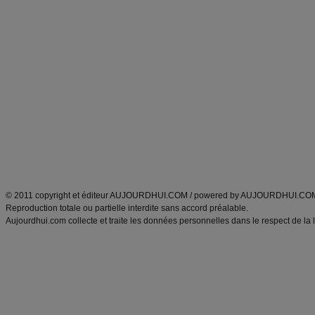
Forum minceur
Forum cuisine
Commencer un régime
boissons, vins et cocktails
Alimentation équilibrée et nutrition
astuces et bons plans
Minceur
Recette cuisine
exercices physiques
recette facile
produits minceur
Recette poulet
Tags
:
ventre plat
|
maigrir des fesses
|
abdominaux
|
régime américain
|
régime mayo
|
Découvrez aussi
:
exercices abdominaux
|
recette wok
|
ANXA Partenaires
:
Recette
de cuisine |
Recette cuisine
|
© 2011 copyright et éditeur AUJOURDHUI.COM / powered by AUJOURDHUI.CO
Reproduction totale ou partielle interdite sans accord préalable.
Aujourdhui.com collecte et traite les données personnelles dans le respect de la 