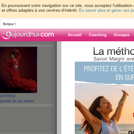
En poursuivant votre navigation sur ce site, vous acceptez l'utilisati
et offres adaptés à vos centres d'intérêt.
En savoir plus et gérer ces 
Bonjour !
Accueil
Coaching
Groupes
Accueil
>
espaces
>
lulumimi
Blog de lulumim
aide blog
61 - 70 de 114
profil
blog
«
1 - 10
11 - 12
»
ajouter de vos amies
«
‹ Préc.
1
2
3
4
5
6
fin de semaine et 
publié le 06/06/2008 à 23:20