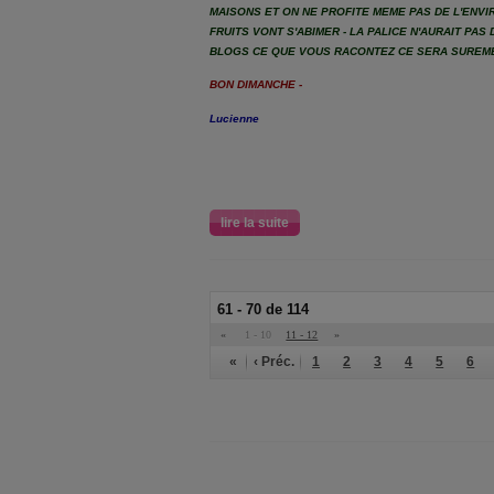
MAISONS ET ON NE PROFITE MEME PAS DE L'ENVI
FRUITS VONT S'ABIMER - LA PALICE N'AURAIT PAS 
BLOGS CE QUE VOUS RACONTEZ CE SERA SUREME
BON DIMANCHE -
Lucienne
lire la suite
61 - 70 de 114
«
1 - 10
11 - 12
»
«
‹ Préc.
1
2
3
4
5
6