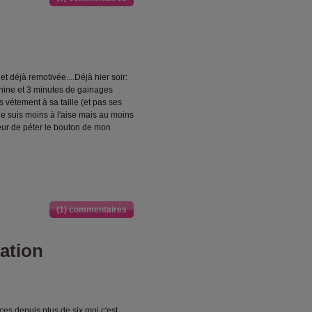
t déjà remotivée....Déjà hier soir:
ine et 3 minutes de gainages
s vétement à sa taille (et pas ses
 je suis moins à l'aise mais au moins
(peur de péter le bouton de mon
(1) commentaires
ation
ces depuis plus de six moi c'est