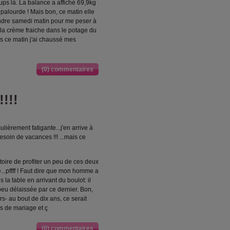
oups là. La balance a affiché 69,9kg
palourde ! Mais bon, ce matin elle
ttendre samedi matin pour me peser à
et la crème fraiche dans le potage du
rs ce matin j'ai chaussé mes
(0) commentaires
!!!
lièrement fatigante...j'en arrive à
besoin de vacances !!! ...mais ce
oire de profiter un peu de ces deux
..pffff ! Faut dire que mon homme a
la table en arrivant du boulot: il
peu délaissée par ce dernier. Bon,
- au bout de dix ans, ce serait
s de mariage et ç
(0) commentaires