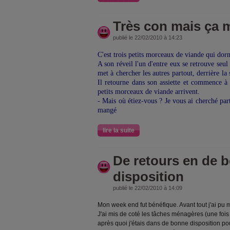
Très con mais ça m'a
publié le 22/02/2010 à 14:23
C'est trois petits morceaux de viande qui do
A son réveil l'un d'entre eux se retrouve seul a
met à chercher les autres partout, derrière la s
Il retourne dans son assiette et commence à p
petits morceaux de viande arrivent.
- Mais où étiez-vous ? Je vous ai cherché par
mangé
lire la suite
De retours en de 
disposition
publié le 22/02/2010 à 14:09
Mon week end fut bénéfique. Avant tout j'ai pu m
J'ai mis de coté les tâches ménagères (une fois n'
après quoi j'étais dans de bonne disposition p