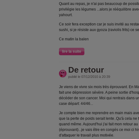
Quant au repas, je n'ai pas beaucoup de possib
privilégie les légumes ...alors je rééquilibre av
yahourt.
Ce soir fera exception car je suis invité au rest
sushi, si je résiste aux gyoza (raviolis frits) ce 
Ce matin la balen
lire la suite
De retour
publié le 07/12/2010 à 20:39
Je viens de vivre six mois très éprouvant. En Mai
fait une dépression sévère. A peine sortie d'hos
décéder de son cancer. Moi qui rentrais dans une
case départ: 44/46...
Je compte bien me reprendre en main mais av
que la perte de poids serait lente..Qu'à cela ne 
quand même. Aujourd'hui j'ai fait mon retour a
(éprouvant)...je vais être en congés ce moi ci hi
d'attaquer le travail plus motivée.