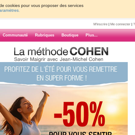
on de cookies pour vous proposer des services
paramètres.
M'inscrire
|
Me connecter
|
?
Communauté
Rubriques
Boutique
Plus...
7
8
9
10
Suiv. ›
»
ARCHIVES