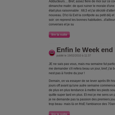
Adducteurs.... Bref, assez fière de moi sur ce c
dimanche matin: de quoi ruiner le morale d'une 
était plus raisonnable : 68,5 et j'ai décidé d'a
nouveau. D'ici là Exit la confipote au petit déj 
soir: on reprend les bonnes habitudes...d'ailleu
converses et je su
lire la suite
Enfin le Week end !
publié le 19/02/2010 à 11:37
JE ne sais pas vous, mais ma semaine fut particu
me demander s'il refera beau un jour, bref; j'ai 
nest pas à l'ordre du jour !
Demain, on va essayer de se lever après 8h hist
jours off avant qu'une autre semaine commence.
de plus en plus tendance à mettre les pieds sous 
quitte super tard en plus. Et moi je me sens un 
je ne demande pas la passion des premiers jours
trop beau- mais là on frisE l'ambiance des 70an
lire la suite