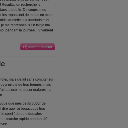
!! Résultat, on recherche le
: dans la bouffe. Du coups, mes
ur les repas sont de moins en moins
idi, tartelette aux framboises et
e je me reprenne!!!!!! En fait je ma
moi pendant la journée... Vivement
(1) commentaires
le
ndler, mais c'était sans compter sur
us a mijoté de trop bonnes, mais
e n'ai pas osé me peser malgrès ma
....
j'avoue que mes petits 700gr de
ut dire que j'ai beaucoups trop
le sport ( doleurs dorsales
n pied: marche rapide pendant 40
 avec