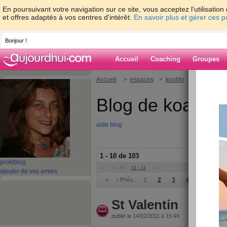
En poursuivant votre navigation sur ce site, vous acceptez l'utilisati
et offres adaptés à vos centres d'intérêt.
En savoir plus et gérer ces 
Bonjour !
Accueil
Coaching
Groupes
Accueil
>
espaces
>
koalito
Blog de koalito
aide blog
1 - 10 de 103
profil
blog
«
1 - 10
11 - 11
»
ajouter de vos amies
«
‹ Préc.
1
2
3
4
5
6
St Valentin
publié le 14/02/2011 à 15:40