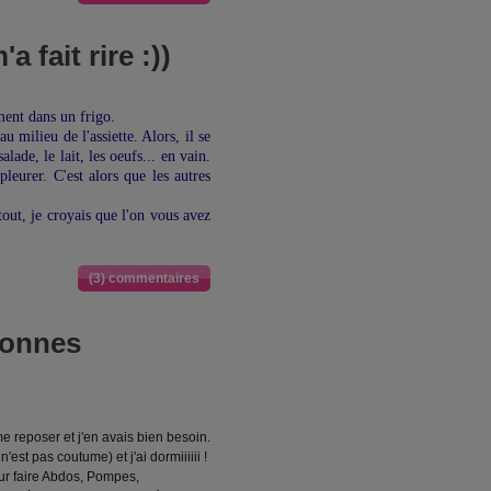
 fait rire :))
rment dans un frigo.
u milieu de l'assiette. Alors, il se
alade, le lait, les oeufs... en vain.
leurer. C'est alors que les autres
tout, je croyais que l'on vous avez
(3) commentaires
bonnes
e reposer et j'en avais bien besoin.
est pas coutume) et j'ai dormiiiiii !
our faire Abdos, Pompes,