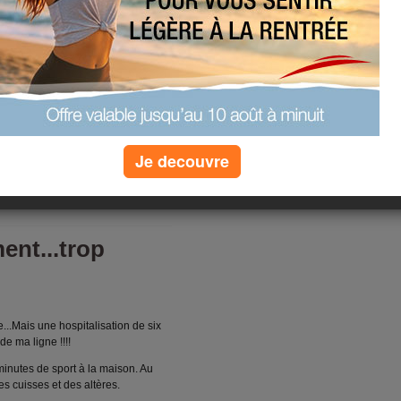
est bon donc le poids va bien finir
e avait éteind mon réveil
 express (un café et deux biscottes
zou,...me voilà déjà dans le métro...
ar mon cher et tendre m'invite aux
quartier)...Mais ce midi j'ai mangé
lade verte et une crêpe au
Je decouvre
s c'était light.
(2) commentaires
ent...trop
...Mais une hospitalisation de six
de ma ligne !!!!
 minutes de sport à la maison. Au
s cuisses et des altères.