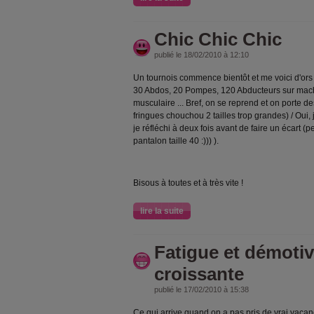
Chic Chic Chic
publié le 18/02/2010 à 12:10
Un tournois commence bientôt et me voici d'ors e
30 Abdos, 20 Pompes, 120 Abducteurs sur mach
musculaire ... Bref, on se reprend et on porte de
fringues chouchou 2 tailles trop grandes) / Oui,
je réfléchi à deux fois avant de faire un écart 
pantalon taille 40 :))) ).
Bisous à toutes et à très vite !
lire la suite
Fatigue et démotiv
croissante
publié le 17/02/2010 à 15:38
Ce qui arrive quand on a pas pris de vrai vacan