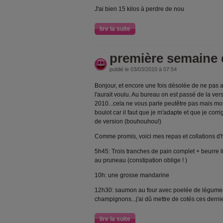
J'ai bien 15 kilos à perdre de nou
lire la suite
première semaine 
publié le 03/03/2010 à 07:54
Bonjour, et encore une fois désolée de ne pas
l'aurait voulu. Au bureau on est passé de la ver
2010...cela ne vous parle peutêtre pas mais mo
boulot car il faut que je m'adapte et que je co
de version (bouhouhou!)
Comme promis, voici mes repas et collations d'h
5h45: Trois tranches de pain complet + beurre li
au pruneau (constipation oblige ! )
10h: une grosse mandarine
12h30: saumon au four avec poelée de légumes(
champignons...j'ai dû mettre de cotés ces derni
lire la suite