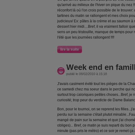
qu'arrivé au milieux de l'hiver on pique du nez !
réconfort là où l'on crois possible de le trouver
tartines du matin se rallongent et mes choix po
judicieux/ Ex: pâtes à la crème et au saumon à m
dessert hier midi....Bref, il va vraiment falloir qu
sens un peu tristouille, manque de temps pour 
l'été que les journées rallongent !!!!
lire la suite
Week end en famil
publié le 08/02/2010 à 15:18
J'avais casiment évité tout les pièges de la Cha
ce samedi chez ma soeur dans le perche qui no
surtout trop caloriques petites choses...Bref, j
curiosité; trop peur du verdicte de Dame Balance
Bon, pour le tournoi, on se reprend les filles...
perdu sur la semaine c'était plutot minable...Fa
mangé de pain sur la semaine et que j'ai chomé 
obliges)... Bref, ce matin je suis reparti du bo
minute (pas pris le métro) et ce soir je remet ça