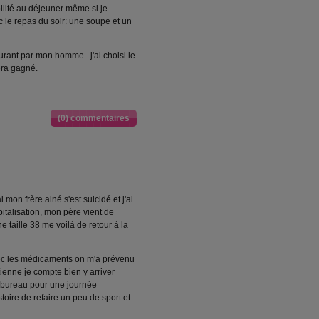
ilité au déjeuner même si je
ec le repas du soir: une soupe et un
aurant par mon homme...j'ai choisi le
sera gagné.
(0) commentaires
 mon frère ainé s'est suicidé et j'ai
pitalisation, mon père vient de
 taille 38 me voilà de retour à la
ec les médicaments on m'a prévenu
tienne je compte bien y arriver
u bureau pour une journée
stoire de refaire un peu de sport et