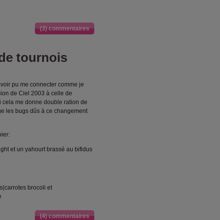
(3) commentaires
de tournois
 avoir pu me connecter comme je
sion de Ciel 2003 à celle de
i cela me donne double ration de
rrige les bugs dûs à ce changement
ier:
ght et un yahourt brassé au bifidus
carrotes brocoli et
e
(4) commentaires