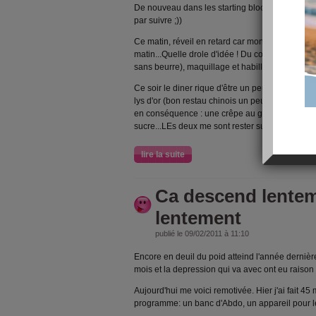
De nouveau dans les starting blocks... Le moral 
par suivre ;))
Ce matin, réveil en retard car mon cher et tendr
matin...Quelle drole d'idée ! Du coups, petit déj
sans beurre), maquillage et habillage rapide et 
Ce soir le diner rique d'être un peu calorique c
lys d'or (bon restau chinois un peu chic de mon 
en conséquence : une crêpe au gruyère avec sa
sucre...LEs deux me sont rester sur l'estomac mai
lire la suite
Ca descend lentem
lentement
publié le 09/02/2011 à 11:10
Encore en deuil du poid atteind l'année dernière
mois et la depression qui va avec ont eu raison 
Aujourd'hui me voici remotivée. Hier j'ai fait 45
programme: un banc d'Abdo, un appareil pour le