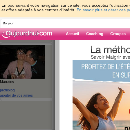
En poursuivant votre navigation sur ce site, vous acceptez l'utilisati
et offres adaptés à vos centres d'intérêt.
En savoir plus et gérer ces 
Bonjour !
Accueil
Coaching
Groupes
Accueil
>
espaces
>
gatoo
Blog de gatoo
aide blog
Marraine
1 - 10 de 556
profil
blog
ajouter de vos amies
«
1 - 10
11 - 20
21 - 30
31 - 40
41 - 50
51 - 5
«
‹ Préc.
1
2
3
4
5
6
Grande surprise !!!!
publié le 07/09/2012 à 06:23