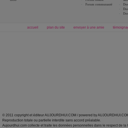
Forum communauté
Dos
Dos
Dos
accueil
plan du site
envoyer à une amie
témoigna
Forum minceur
Forum cuisine
Commencer un régime
boissons, vins et cocktails
Alimentation équilibrée et nutrition
astuces et bons plans
Minceur
Recette cuisine
exercices physiques
recette facile
produits minceur
Recette poulet
Tags
:
ventre plat
|
maigrir des fesses
|
abdominaux
|
régime américain
|
régime mayo
|
Découvrez aussi
:
exercices abdominaux
|
recette wok
|
ANXA Partenaires
:
Recette
de cuisine |
Recette cuisine
|
© 2011 copyright et éditeur AUJOURDHUI.COM / powered by AUJOURDHUI.CO
Reproduction totale ou partielle interdite sans accord préalable.
Aujourdhui.com collecte et traite les données personnelles dans le respect de la 