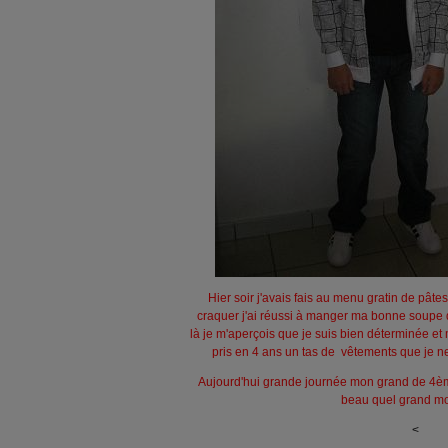
Hier soir j'avais fais au menu gratin de pâtes
craquer j'ai réussi à manger ma bonne soupe d
là je m'aperçois que je suis bien déterminée et 
pris en 4 ans un tas de vêtements que je ne
Aujourd'hui grande journée mon grand de 4ème r
beau quel grand mo
<