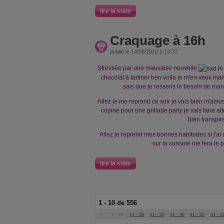
lire la suite
Craquage à 16h
publié le 14/08/2012 à 13:37
Stressée par une mauvaise nouvelle
je
chocolat à tartiner ben voila je m'en veux mai
sais que je ressens le besoin de ma
Allez je me reprend ce soir je vais bien m'am
copine pour une grillade party je vais faire at
bien transpir
Allez je reprend mes bonnes habitudes si j'a
sur la console me fera le 
lire la suite
1 - 10 de 556
«
1 - 10
11 - 20
21 - 30
31 - 40
41 - 50
51 - 5