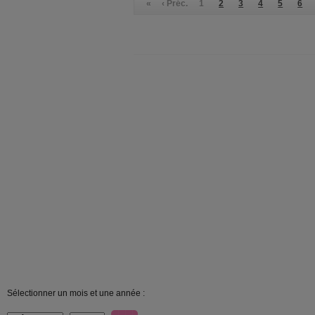
«
‹ Préc.
1
2
3
4
5
6
Sélectionner un mois et une année :