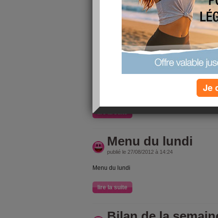
Salut !!
Comment allez vous ? Moi je suis extrêmemen
visite surprise de ma belle soeur venue de mét
trois semaines surtout qu'on ne l'avait p
RETROUVAILLEEEEEEEE
Sinon ici le temps est pas au top il pleut depu
sèche pas bon la bonne nouvelle ça fait du bien 
un week end de 
Je 
Côté régime je g
lire la suite
Menu du lundi
publié le 27/08/2012 à 14:24
Menu du lundi
lire la suite
Bilan de la semain