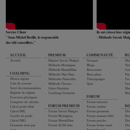
Service Client
ils ont réussi leur rég
"Jean-Michel Berille, le responsable
- Méthode Savoir Maig
des télé-conseillers."
ACCUEIL
PREMIUM
COMMUNAUTÉ
RU
Accueil
Régime Savoir Maigrir
Groupes
Min
Méthode Montignac
Blogs
Nut
Méthode MentalSlim
Rencontres
Cui
COACHING
Méthode Slim Data
Bons plans
Psy
Menus régime
Méthodes Naturelles
Témoignages
For
Liste de courses
Méthode Chrono-
Quiz
Gro
Suivi des mensurations
Géno-Nutrition
Ma
Réglette de régime
Coaching Grossesse
Bea
FORUM
Exercices physiques
Compteur de calories
Forum minceur
FORUM PREMIUM
DO
Calcul poids idéal
Forum cuisine
Calcul IMC
Forum Savoir Maigrir
Forum grossesse
Dos
Courbe de poids
Forum Montignac
Forum maman bébé
Dos
Calcul IMG
Forum MentalSlim
Forum psycho
Dos
Grossesse mois par
Forum SLIM data
Forum forme santé
Dos
mois
Forum beauté
san