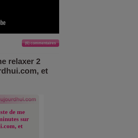
(6) commentaires
e relaxer 2
rdhui.com, et
uste de me
minutes sur
i.com, et