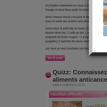
et j'espère vraiement ce coup ci avoir la motivat
mange et ainsi faire partir les kilos !!
sinon niveau moral c'est pas le top (entre les in
avec le soleil qui revient cela devrait aller mieux
sinon pour le petit dej ce matin j'ai pris 3 tra
beurre demi sel, 1 café au lait, 1 smoothies frui
poignets de fruits rouges + 1 poignet de morceau
surgelés) 2 sachets de sucre vanillée + 400ml d'
sur ceux je vous souhaite une bonne journ
lire la suite
Quizz: Connaissez
aliments anticance
publié le 02/06/2013 à 21:23
10/10
j'ai fait