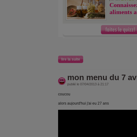
Connaissez
aliments a
lire la suite
mon menu du 7 avr
publié le 07/04/2013 à 21:17
coucou
alors aujourd'hui j'ai eu 27 ans