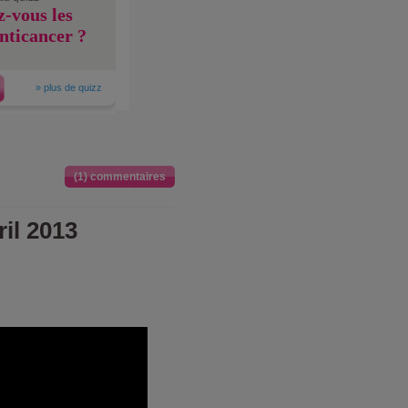
-vous les
nticancer ?
»
plus de quizz
(1) commentaires
il 2013