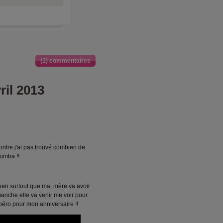
(1) commentaires
ril 2013
ontre j'ai pas trouvé combien de
zumba !!
u bien surtout que ma mère va avoir
nche elle va venir me voir pour
péro pour mon anniversaire !!