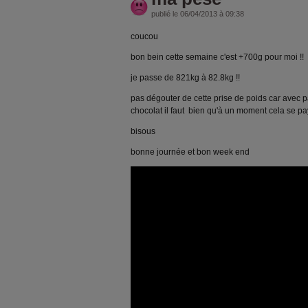
publié le 06/04/2013 à 09:38
coucou
bon bein cette semaine c'est +700g pour moi !!
je passe de 821kg à 82.8kg !!
pas dégouter de cette prise de poids car avec p
chocolat il faut bien qu'à un moment cela se pay
bisous
bonne journée et bon week end