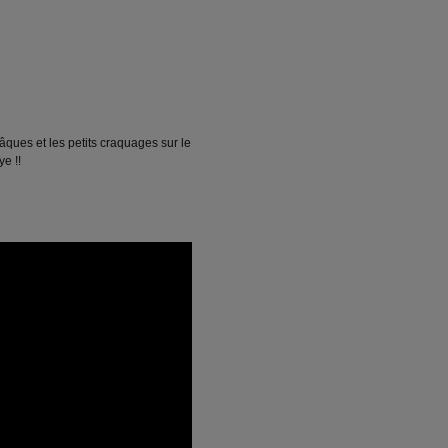
âques et les petits craquages sur le
e !!