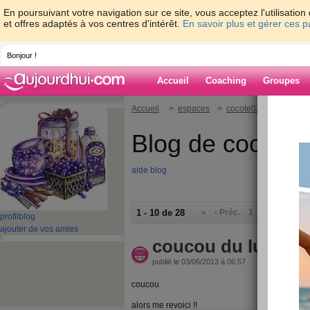
En poursuivant votre navigation sur ce site, vous acceptez l'utilisati
et offres adaptés à vos centres d'intérêt.
En savoir plus et gérer ces 
Bonjour !
Accueil
Coaching
Groupes
Accueil
>
espaces
>
cocote02
Blog de cocote
aide blog
1 - 10 de 28
«
‹ Préc.
1
2
3
Suiv.
profil
blog
ajouter de vos amies
coucou du lundi 3 
publié le 03/06/2013 à 06:57
coucou
alors me revoici !!