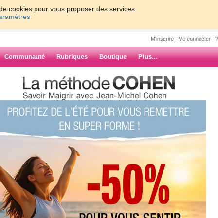
on de cookies pour vous proposer des services
paramètres.
M'inscrire
|
Me connecter
|
?
Communauté
Rubriques
Boutique
Plus...
02
 ›
»
juin 2013
ARCHIVES