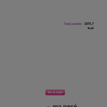
Total journée :
1875.7
kcal
lire la suite
ma pesé