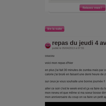
lire la suite
repas du jeudi 4 av
publié le 05/04/2013 à 07:55
coucou
voici mon repas d'hier
en plus j'ai fait 30 minutes de zumba mais par c
calorie j'ai brulé en faisant une demi heure de 
sur ceux je vous souhaite une bonne journée !!
aller ce soir c'est le week end et ça va faire d
mon neveu et que même si ma soeur bosse dima
mon anniversaire du coup on va faire un petit a