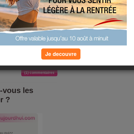
ion pour faire attention a ce que je
somnies, les petits soucis) ! mais
 !!
nches de pain au céréales avec 10g de
ts rouges ananas ( j'ai mixer 2
x d'ananas (les fruits sont
eau tiède ).
Je decouvre
(1) commentaires
-vous les
r ?
au quizz