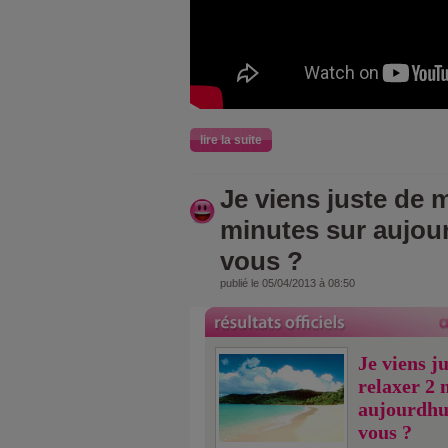
lire la suite
Je viens juste de m
minutes sur aujou
vous ?
publié le 05/04/2013 à 08:50
Je viens j
relaxer 2 
aujourdhu
vous ?