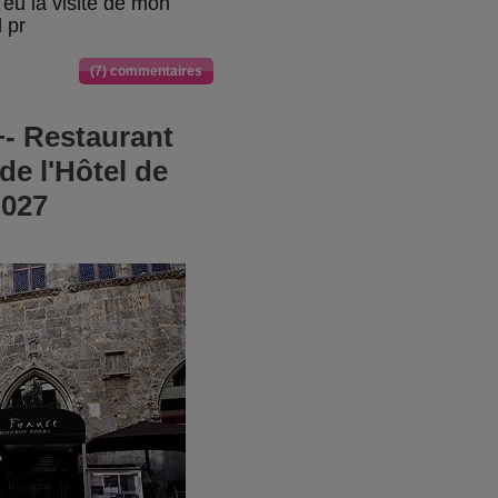
i eu la visite de mon
l pr
(7) commentaires
+- Restaurant
de l'Hôtel de
 027