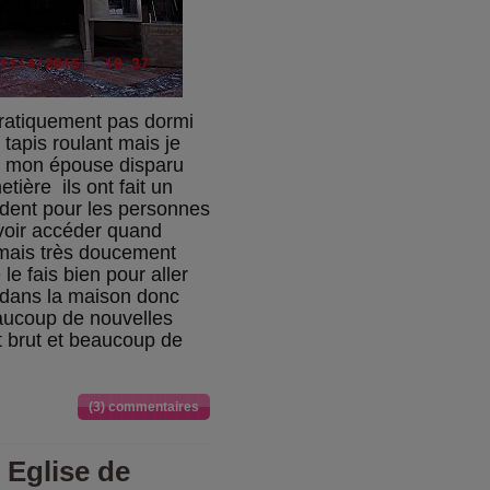
pratiquement pas dormi
 tapis roulant mais je
e à mon épouse disparu
tière ils ont fait un
dent pour les personnes
voir accéder quand
mais très doucement
e fais bien pour aller
r dans la maison donc
beaucoup de nouvelles
st brut et beaucoup de
(3) commentaires
 Eglise de