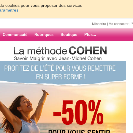
on de cookies pour vous proposer des services
paramètres.
M'inscrire
|
Me connecter
|
?
Communauté
Rubriques
Boutique
Plus...
s2308
0
61 - 70
71 - 80
81 - 90
91 - 100
7
8
9
10
Suiv. ›
»
- Détail sur le
ARCHIVES