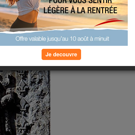
 (Le France) à
Je decouvre