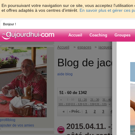
En poursuivant votre navigation sur ce site, vous acceptez l'utilisati
et offres adaptés à vos centres d'intérêt.
En savoir plus et gérer ces 
Bonjour !
Accueil
Coaching
Groupes
Accueil
>
espaces
>
jacques2308
Blog de jacque
aide blog
51 - 60 de 1342
«
1 - 10
11 - 20
21 - 30
31 - 40
41 - 50
51 - 6
101 - 110
111 - 120
121 - 130
131 - 135
»
«
‹ Préc.
1
2
3
4
5
6
profil
blog
2015.04.11. -1051ab
ajouter de vos amies