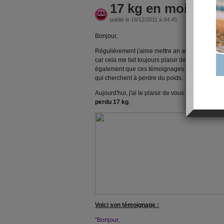
17 kg en moins po
publié le 16/12/2011 à 04:45
Bonjour,
Régulièrement j'aime mettre an avant les réuss
car cela me fait toujours plaisir de voir le résulta
également que ces témoignages peuvent égalem
qui cherchent à perdre du poids.
Aujourd'hui, j'ai le plaisir de vous présenter N
perdu 17 kg
.
Voici son témoignage :
"Bonjour,