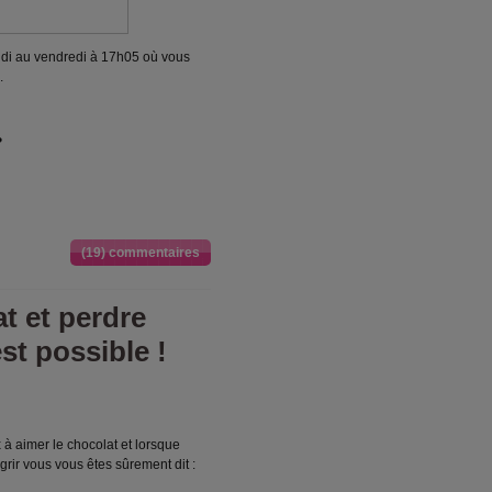
ndi au vendredi à 17h05 où vous
.
?
(19) commentaires
t et perdre
est possible !
à aimer le chocolat et lorsque
ir vous vous êtes sûrement dit :