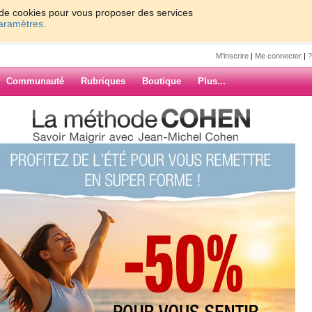
on de cookies pour vous proposer des services
paramètres.
M'inscrire
|
Me connecter
|
?
Communauté
Rubriques
Boutique
Plus...
chelcohen
0
61 - 70
71 - 80
81 - 90
91 - 100
1 - 170
171 - 176
»
ARCHIVES
127
128
129
130
Suiv. ›
»