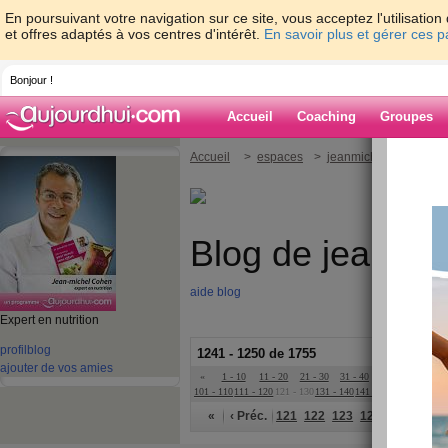
En poursuivant votre navigation sur ce site, vous acceptez l'utilisati
et offres adaptés à vos centres d'intérêt.
En savoir plus et gérer ces 
Bonjour !
Accueil
Coaching
Groupes
Accueil
>
espaces
>
jeanmichelcohen
Blog de jeanmi
aide blog
Expert en nutrition
profil
blog
1241 - 1250 de 1755
ajouter de vos amies
«
1 - 10
11 - 20
21 - 30
31 - 40
41 - 50
51 - 6
101 - 110
111 - 120
121 - 130
131 - 140
141 - 150
151 - 160
16
«
‹ Préc.
121
122
123
124
125
126