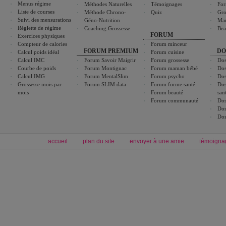
Menus régime
Méthodes Naturelles
Témoignages
For
Liste de courses
Méthode Chrono-
Quiz
Gro
Suivi des mensurations
Géno-Nutrition
Ma
Réglette de régime
Coaching Grossesse
Bea
FORUM
Exercices physiques
Compteur de calories
Forum minceur
FORUM PREMIUM
DO
Calcul poids idéal
Forum cuisine
Calcul IMC
Forum Savoir Maigrir
Forum grossesse
Dos
Courbe de poids
Forum Montignac
Forum maman bébé
Dos
Calcul IMG
Forum MentalSlim
Forum psycho
Dos
Grossesse mois par
Forum SLIM data
Forum forme santé
Dos
mois
Forum beauté
san
Forum communauté
Dos
Dos
Dos
accueil
plan du site
envoyer à une amie
témoigna
Forum minceur
Forum cuisine
Commencer un régime
boissons, vins et cocktails
Alimentation équilibrée et nutrition
astuces et bons plans
Minceur
Recette cuisine
exercices physiques
recette facile
produits minceur
Recette poulet