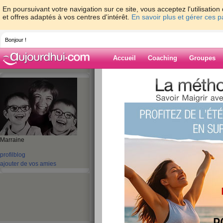
En poursuivant votre navigation sur ce site, vous acceptez l'utilisati
et offres adaptés à vos centres d'intérêt.
En savoir plus et gérer ces 
Bonjour !
Accueil
Coaching
Groupes
Accueil
>
espaces
>
tikki54
Blog de tikki54
aide blog
Marraine
21 - 30 de 443
profil
blog
ajouter de vos amies
«
1 - 10
11 - 20
21 - 30
31 - 40
41 - 45
»
«
‹ Préc.
1
2
3
4
5
6
3 mois et demi plus
publié le 04/07/2017 à 13:58