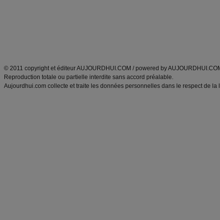
Tags
:
ventre plat
|
maigrir des fesses
|
abdominaux
|
régime américain
|
régime mayo
|
Découvrez aussi
:
exercices abdominaux
|
recette wok
|
ANXA Partenaires
:
Recette
de cuisine |
Recette cuisine
|
© 2011 copyright et éditeur AUJOURDHUI.COM / powered by AUJOURDHUI.CO
Reproduction totale ou partielle interdite sans accord préalable.
Aujourdhui.com collecte et traite les données personnelles dans le respect de la 