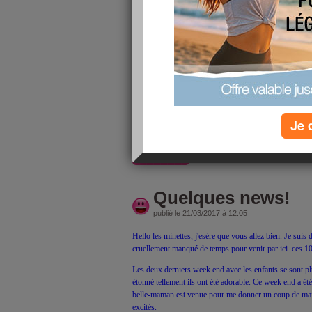
Hello les minettes, comment allez-vous? Je m'excuse p
n'ont pas étaient de tout repos. Du coup un point troll 
Lucas :
- A retrouvé l'usage de la parole après une seule séanc
pas été très bien compris...
- A la faculté de s'auto hypnotisé d'où l'impression qu'il
lui de se protéger...
Je 
- N’est toujours pas très compréhensible quand il parle
lire la suite
Quelques news!
publié le 21/03/2017 à 12:05
Hello les minettes, j'esère que vous allez bien. Je suis
cruellement manqué de temps pour venir par ici ces 10
Les deux derniers week end avec les enfants se sont pl
étonné tellement ils ont été adorable. Ce week end a ét
belle-maman est venue pour me donner un coup de main 
excités.