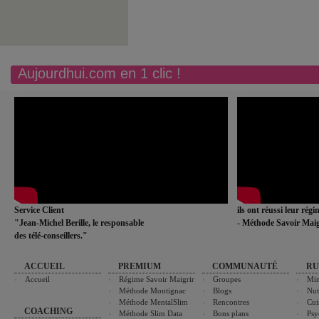
Aujourdhui.com en 1 clic !
Service Client
ils ont réussi leur rég
"Jean-Michel Berille, le responsable
- Méthode Savoir Maig
des télé-conseillers."
ACCUEIL
PREMIUM
COMMUNAUTÉ
RU
Accueil
Régime Savoir Maigrir
Groupes
Min
Méthode Montignac
Blogs
Nut
Méthode MentalSlim
Rencontres
Cui
COACHING
Méthode Slim Data
Bons plans
Psy