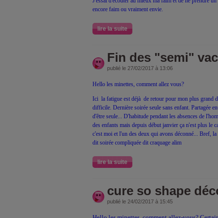
J'essai d'écouter au mieux ma faim et de ne prendre un de
encore faim ou vraiment envie.
lire la suite
Fin des "semi" vac
publié le 27/02/2017 à 13:06
Hello les minettes, comment allez vous?
Ici la fatigue est déjà de retour pour mon plus grand d
difficile. Dernière soirée seule sans enfant. Partagée ent
d'être seule... D'habitude pendant les absences de l'hom
des enfants mais depuis début janvier ça n'est plus le 
c'est moi et l'un des deux qui avons déconné... Bref, l
dit soirée compliquée dit craquage alim
lire la suite
cure so shape dé
publié le 24/02/2017 à 15:45
Hello les minettes, comment allez-vous? Certa