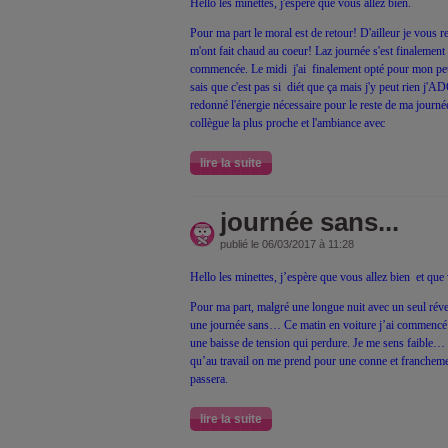
Hello les minettes, j'espère que vous allez bien.
Pour ma part le moral est de retour! D'ailleur je vous 
m'ont fait chaud au coeur! Laz journée s'est finalement 
commencée. Le midi j'ai finalement opté pour mon petit
sais que c'est pas si diét que ça mais j'y peut rien 
redonné l'énergie nécessaire pour le reste de ma journé
collègue la plus proche et l'ambiance avec
lire la suite
journée sans...
publié le 06/03/2017 à 11:28
Hello les minettes, j’espère que vous allez bien et q
Pour ma part, malgré une longue nuit avec un seul ré
une journée sans… Ce matin en voiture j’ai commencé 
une baisse de tension qui perdure. Je me sens faible… E
qu’au travail on me prend pour une conne et franchemen
passera.
lire la suite