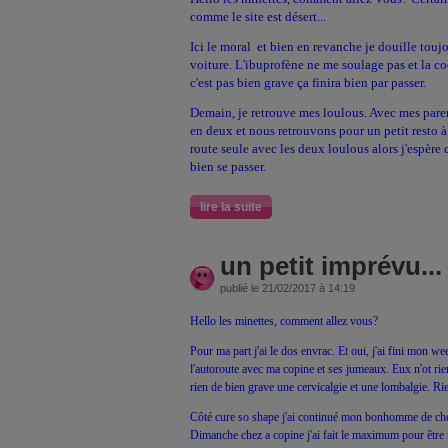
comme le site est désert...
Ici le moral et bien en revanche je douille touj
voiture. L'ibuprofène ne me soulage pas et la c
c'est pas bien grave ça finira bien par passer.
Demain, je retrouve mes loulous. Avec mes pare
en deux et nous retrouvons pour un petit resto à 
route seule avec les deux loulous alors j'espère q
bien se passer.
lire la suite
un petit imprévu...
publié le 21/02/2017 à 14:19
Hello les minettes, comment allez vous?
Pour ma part j'ai le dos envrac. Et oui, j'ai fini mon w
l'autoroute avec ma copine et ses jumeaux. Eux n'ot rien
rien de bien grave une cervicalgie et une lombalgie. R
Côté cure so shape j'ai continué mon bonhomme de che
Dimanche chez a copine j'ai fait le maximum pour être r