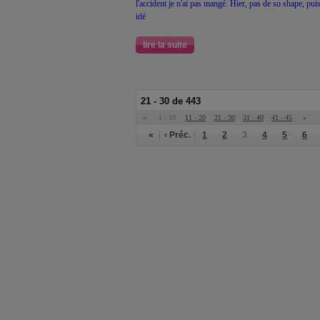
l'accident je n'ai pas mangé. Hier, pas de so shape, puis
idé
lire la suite
21 - 30 de 443
«
1 - 10
11 - 20
21 - 30
31 - 40
41 - 45
»
«
‹ Préc.
1
2
3
4
5
6