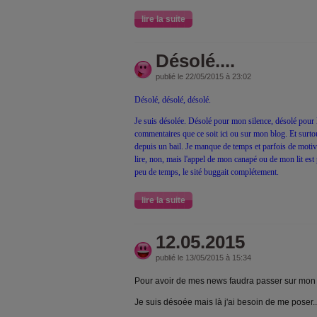
lire la suite
Désolé....
publié le 22/05/2015 à 23:02
Désolé, désolé, désolé.
Je suis désolée. Désolé pour mon silence, désolé pour 
commentaires que ce soit ici ou sur mon blog. Et surtou
depuis un bail. Je manque de temps et parfois de motiv
lire, non, mais l'appel de mon canapé ou de mon lit est 
peu de temps, le sité buggait complétement.
lire la suite
12.05.2015
publié le 13/05/2015 à 15:34
Pour avoir de mes news faudra passer sur mon 
Je suis désoée mais là j'ai besoin de me poser..