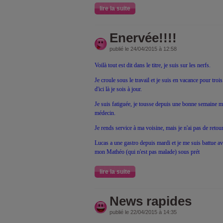
lire la suite
Enervée!!!!
publié le 24/04/2015 à 12:58
Voilà tout est dit dans le titre, je suis sur les nerfs.
Je croule sous le travail et je suis en vacance pour troi
d'ici là je sois à jour.
Je suis fatiguée, je tousse depuis une bonne semaine mai
médecin.
Je rends service à ma voisine, mais je n'ai pas de retour
Lucas a une gastro depuis mardi et je me suis battue av
mon Mathéo (qui n'est pas malade) sous prét
lire la suite
News rapides
publié le 22/04/2015 à 14:35