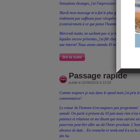
Sensations étranges, j'ai l'impression de peter le feu 
Mardi mon massage m'a fait le plus grand bien. Une h
évidement pas suffisant pour récupérer les dizaines 
(contrairement à ce que pense l'homme...).
Mercredi matin, ne sachant pas si je mettais les loulou
liquides encore présentes, j'ai filé chez mon médecin e
une interne! Nous avons attendu 45 minutes. 45 minut
lire la suite
Passage rapide
publié le 02/06/2015 à 13:29
Comme toujours je suis dans le speed mais j'ai pris le
commentaires!
Le retour de l'homme n'est toujours pas programmé. l
annulé. On parle à présent du 10 juin mais rien n'est
patience et relativise en me disant que nous aurons un
pourrons peut être aller au ski l'hiver prochain. L'ho
absence de date... En revanche ce week-end il a eu la 
des hu