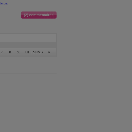
le par
(2) commentaires
7
8
9
10
Suiv. ›
»