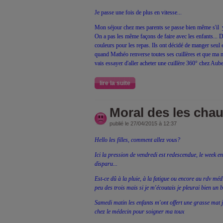
Je passe une fois de plus en vitesse...
Mon séjour chez mes parents se passe bien même s'il 
On a pas les même façons de faire avec les enfants... D'a
couleurs pour les repas. Ils ont décidé de manger seul e
quand Mathéo renverse toutes ses cuillères et que ma mè
vais essayer d'aller acheter une cuillère 360° chez Auber
lire la suite
Moral des les cha
publié le 27/04/2015 à 12:37
Hello les filles, comment allez vous?
Ici la pression de vendredi est redescendue, le week e
disparu...
Est-ce dû à la pluie, à la fatigue ou encore au rdv médi
peu des trois mais si je m'écoutais je pleurai bien un 
Samedi matin les enfants m'ont offert une grasse mat
chez le médecin pour soigner ma toux