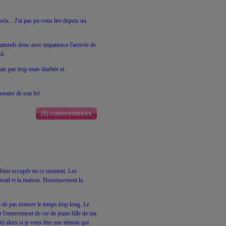
rès... J'ai pas pu vous lire depuis un
'attends donc avec impatience l'arrivée de
ud.
is pas trop mais diarhée et
oraire de son frè
(5) commentaires
is bien occupée en ce moment. Les
travail et la maison. Heureusement la
de pas trouver le temps trop long. Le
l'enterrement de vie de jeune fille de ma
) alors si je veux être une témoin qui