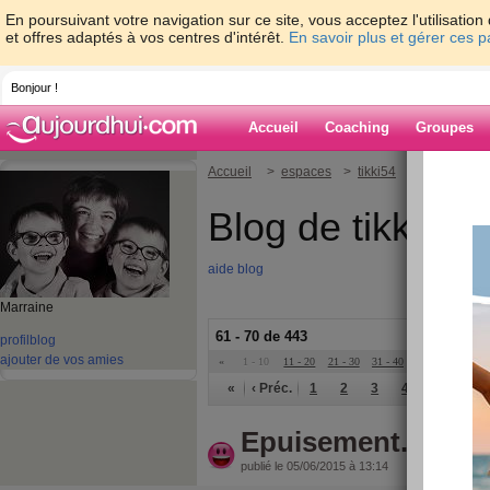
En poursuivant votre navigation sur ce site, vous acceptez l'utilisati
et offres adaptés à vos centres d'intérêt.
En savoir plus et gérer ces 
Bonjour !
Accueil
Coaching
Groupes
Accueil
>
espaces
>
tikki54
Blog de tikki54
aide blog
Marraine
61 - 70 de 443
profil
blog
ajouter de vos amies
«
1 - 10
11 - 20
21 - 30
31 - 40
41 - 45
»
«
‹ Préc.
1
2
3
4
5
6
Epuisement...
publié le 05/06/2015 à 13:14