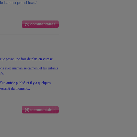
/le-bateau-prend-leau/
(5) commentaires
 je passe une fois de plus en vitesse.
ons avec maman se calment et les enfants
ués.
'un article publié ici il y a quelques
ressenti du moment...
(4) commentaires