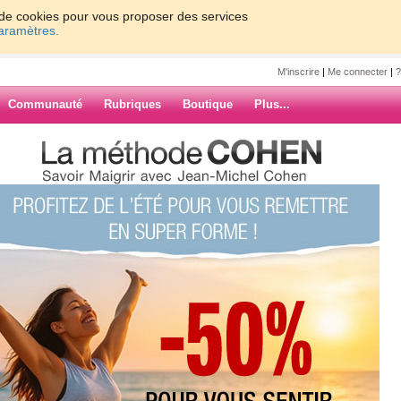
on de cookies pour vous proposer des services
paramètres.
M'inscrire
|
Me connecter
|
?
Communauté
Rubriques
Boutique
Plus...
7
8
9
10
Suiv. ›
»
ARCHIVES