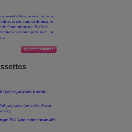
y a pas mal de tensions avec ma maman.
illeurs ils m'en font voir de toutes les
t de n'avoir aucune aide. Pas facile
re traque la moindre petite saleté... Je
t...
(5) commentaires
ussettes
nd s'est bien passé mais le moral a
cal que je viens d'avoir. Peut être un
bon coup...
 jusque 7h10. Nous sommes ensuite allés