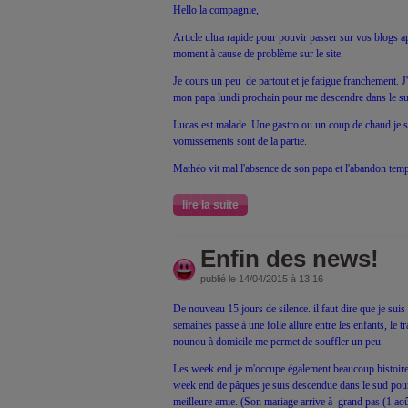
Hello la compagnie,
Article ultra rapide pour pouvir passer sur vos blogs ap
moment à cause de problème sur le site.
Je cours un peu de partout et je fatigue franchement. J
mon papa lundi prochain pour me descendre dans le s
Lucas est malade. Une gastro ou un coup de chaud je sa
vomissements sont de la partie.
Mathéo vit mal l'absence de son papa et l'abandon temp
lire la suite
Enfin des news!
publié le 14/04/2015 à 13:16
De nouveau 15 jours de silence. il faut dire que je su
semaines passe à une folle allure entre les enfants, le 
nounou à domicile me permet de souffler un peu.
Les week end je m'occupe également beaucoup histoire 
week end de pâques je suis descendue dans le sud pour 
meilleure amie. (Son mariage arrive à grand pas (1 août