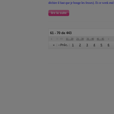
déchire il faut que je bouge les fesses). Et ce week end 
lire la suite
61 - 70 de 443
«
1 - 10
11 - 20
21 - 30
31 - 40
41 - 45
»
«
‹ Préc.
1
2
3
4
5
6