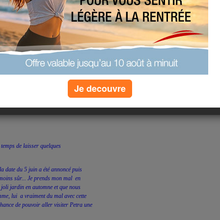
et en même temps d'être épuisée...
eure de pure détente! Mais cela n'est
d'heures de sommeil manquées
s à la crèche à cause des leurs selles
t j'ai demandé a être reçu par lui et non
es pendant lesquels mes loulous étaient
Je decouvre
(5) commentaires
 temps de laisser quelques
a date du 5 juin a été annoncé puis
 moins sûr... Je prends mon mal en
 joli jardin en automne et que nous
mme, lui a vraiment du mal avec cette
chance de pouvoir aller visiter Petra une