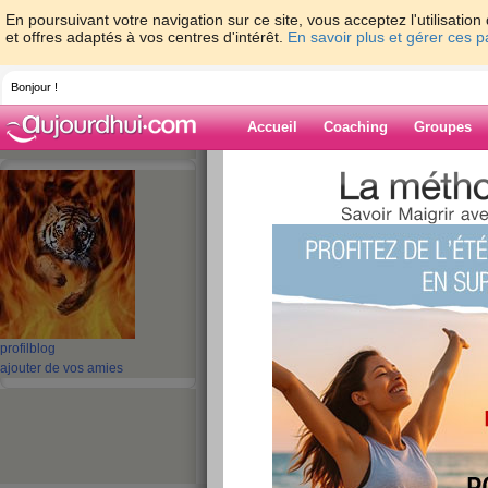
En poursuivant votre navigation sur ce site, vous acceptez l'utilisati
et offres adaptés à vos centres d'intérêt.
En savoir plus et gérer ces 
Bonjour !
Accueil
Coaching
Groupes
Accueil
>
espaces
>
bibi971
Blog de bibi971
aide blog
81 - 90 de 523
profil
blog
«
1 - 10
11 - 20
21 - 30
31 - 40
41 - 50
51 - 5
ajouter de vos amies
«
‹ Préc.
1
2
3
4
5
6
mercredi joli
publié le 24/03/2010 à 15:52