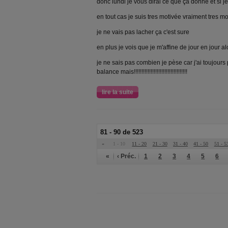
donc lundi je vous dirai ce que ça donne et si je 
en tout cas je suis tres motivée vraiment tres m
je ne vais pas lacher ça c'est sure
en plus je vois que je m'affine de jour en jour alor
je ne sais pas combien je pèse car j'ai toujour
balance mais!!!!!!!!!!!!!!!!!!!!!!!!!!!!!!!!!!!
lire la suite
81 - 90 de 523
«
1 - 10
11 - 20
21 - 30
31 - 40
41 - 50
51 - 5
«
‹ Préc.
1
2
3
4
5
6