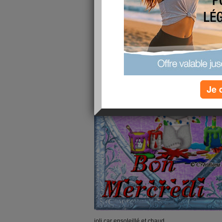
salut à tous
hé oui mercredi joli
Je 
joli car ensoleillé et chaud