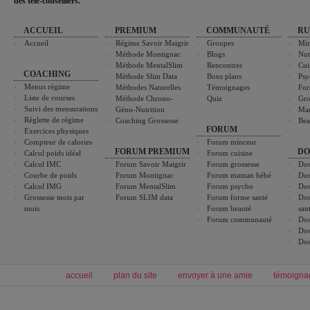
des télé-conseillers."
ACCUEIL
PREMIUM
COMMUNAUTÉ
RU
Accueil
Régime Savoir Maigrir
Groupes
Min
Méthode Montignac
Blogs
Nut
Méthode MentalSlim
Rencontres
Cui
COACHING
Méthode Slim Data
Bons plans
Psy
Menus régime
Méthodes Naturelles
Témoignages
For
Liste de courses
Méthode Chrono-
Quiz
Gro
Suivi des mensurations
Géno-Nutrition
Ma
Réglette de régime
Coaching Grossesse
Bea
FORUM
Exercices physiques
Compteur de calories
Forum minceur
FORUM PREMIUM
DO
Calcul poids idéal
Forum cuisine
Calcul IMC
Forum Savoir Maigrir
Forum grossesse
Dos
Courbe de poids
Forum Montignac
Forum maman bébé
Dos
Calcul IMG
Forum MentalSlim
Forum psycho
Dos
Grossesse mois par
Forum SLIM data
Forum forme santé
Dos
mois
Forum beauté
san
Forum communauté
Dos
Dos
Dos
accueil
plan du site
envoyer à une amie
témoigna
Forum minceur
Forum cuisine