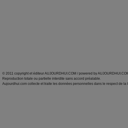
Commencer un régime
boissons, vins et cocktails
Alimentation équilibrée et nutrition
astuces et bons plans
Minceur
Recette cuisine
exercices physiques
recette facile
produits minceur
Recette poulet
Tags
:
ventre plat
|
maigrir des fesses
|
abdominaux
|
régime américain
|
régime mayo
|
Découvrez aussi
:
exercices abdominaux
|
recette wok
|
ANXA Partenaires
:
Recette
de cuisine |
Recette cuisine
|
© 2011 copyright et éditeur AUJOURDHUI.COM / powered by AUJOURDHUI.CO
Reproduction totale ou partielle interdite sans accord préalable.
Aujourdhui.com collecte et traite les données personnelles dans le respect de la 