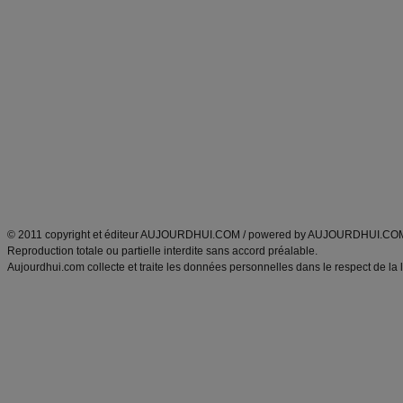
Commencer un régime
boissons, vins et cocktails
Alimentation équilibrée et nutrition
astuces et bons plans
Minceur
Recette cuisine
exercices physiques
recette facile
produits minceur
Recette poulet
Tags
:
ventre plat
|
maigrir des fesses
|
abdominaux
|
régime américain
|
régime mayo
|
Découvrez aussi
:
exercices abdominaux
|
recette wok
|
ANXA Partenaires
:
Recette
de cuisine |
Recette cuisine
|
© 2011 copyright et éditeur AUJOURDHUI.COM / powered by AUJOURDHUI.CO
Reproduction totale ou partielle interdite sans accord préalable.
Aujourdhui.com collecte et traite les données personnelles dans le respect de la 