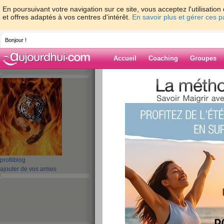
En poursuivant votre navigation sur ce site, vous acceptez l'utilisati
et offres adaptés à vos centres d'intérêt.
En savoir plus et gérer ces 
Bonjour !
Accueil
Coaching
Groupes
Accueil
>
espaces
>
bibi971
> mercredi jo
Blog de bibi971
aide blog
mercredi joli
publié le 24/03/2010 à 15:52
profil
blog
ajouter de vos amies
salut à tous
hé oui mercredi joli