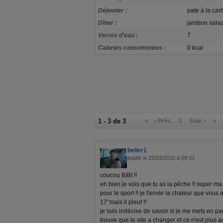
Déjeuner :
pate à la ca
Dîner :
jambon sala
Verres d'eau :
7
Calories consommées :
0 kcal
1 - 3 de 3
«
‹ Préc.
1
Suiv. ›
»
belier1
publié le 25/03/2010 à 09:33
coucou BIBI !!
eh bien je vois que tu as la pêche !! super ma
pour le sport !! je t'envie la chaleur que vous av
17°mais il pleut !!
je suis indécise de savoir si je me mets en pause
trouve que le site a changer et ce n'est plus a