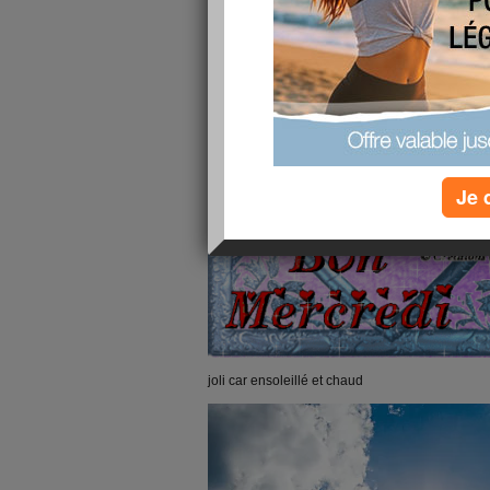
Je 
joli car ensoleillé et chaud