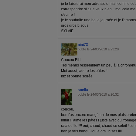
je te laisserai mon adresse e-mail comme cel
correspondre si tu le veux bien !! moi cela me
s'écrire !
je te souhaite une belle journée et je t'embrass
gros gros bisous
SYLVIE
nini73
publié le 24/03/2010 à 23:28
Coucou Bibi
Tes menus ressemblent un peu à la chrononutri
Moi aussi j'adore les pâtes !!!
biz et bonne soirée
soelia
publié le 24/03/2010 à 20:32
coucou,
ben t'as encore mangé un de mes plats préféré
mimi ! j'aime les pâtes ! juste avec du froma
ratatouille !!!! oui, chaud, chaud ce soleil ! e
ben je fais tranquillou alors ! bises !!!!