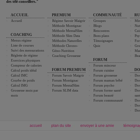
des télé-conseillers."
ACCUEIL
PREMIUM
COMMUNAUTÉ
RU
Accueil
Régime Savoir Maigrir
Groupes
Min
Méthode Montignac
Blogs
Nut
Méthode MentalSlim
Rencontres
Cui
COACHING
Méthode Slim Data
Bons plans
Psy
Menus régime
Méthodes Naturelles
Témoignages
For
Liste de courses
Méthode Chrono-
Quiz
Gro
Suivi des mensurations
Géno-Nutrition
Ma
Réglette de régime
Coaching Grossesse
Bea
FORUM
Exercices physiques
Compteur de calories
Forum minceur
FORUM PREMIUM
DO
Calcul poids idéal
Forum cuisine
Calcul IMC
Forum Savoir Maigrir
Forum grossesse
Dos
Courbe de poids
Forum Montignac
Forum maman bébé
Dos
Calcul IMG
Forum MentalSlim
Forum psycho
Dos
Grossesse mois par
Forum SLIM data
Forum forme santé
Dos
mois
Forum beauté
san
Forum communauté
Dos
Dos
Dos
accueil
plan du site
envoyer à une amie
témoigna
Forum minceur
Forum cuisine